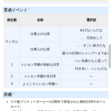
↑
†
育成イベント
発生順
名称
選択肢
めげないんだな
仕事人の心情
……元気出して
ランダム
……すごい体力だな
仕事人の心得
曇りの日用のシャンプーまである
いい先輩だなと思って
1
トレセン学園の奇妙な日常
付き合い、いいんだな
2
トレセン学園の非日常
―
3
ようこそトレセン学園へ
―
↑
†
所感
ウマ娘プリティーダービーの2周年で実装された根性SSRサポート
カード。