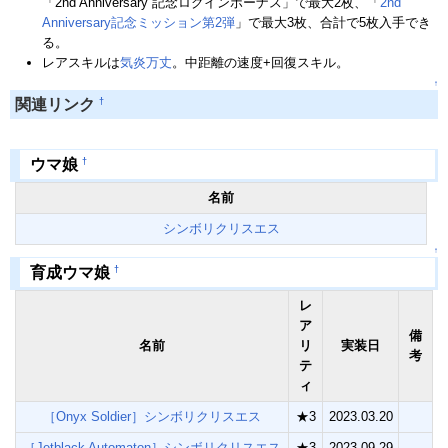
「2nd Anniversary 記念ログインボーナス」で最大2枚、「
2nd
Anniversary記念ミッション第2弾
」で最大3枚、合計で5枚入手でき
る。
レアスキルは
気炎万丈
。中距離の速度+回復スキル。
↑
†
関連リンク
†
ウマ娘
名前
シンボリクリスエス
↑
†
育成ウマ娘
レ
ア
備
名前
リ
実装日
考
テ
ィ
［Onyx Soldier］シンボリクリスエス
★3
2023.03.20
［Jetblack Automaton］シンボリクリスエス
★3
2023.09.29