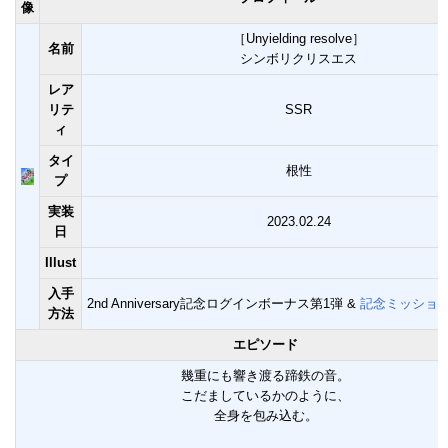
像
［Unyielding resolve］
名前
シンボリクリスエス
レア
リテ
SSR
ィ
タイ
根性
プ
実装
2023.02.24
日
Illust
入手
2nd Anniversary記念ログインボーナス第1弾 &
記念ミッション
方法
エピソード
幾重にも響き渡る蹄鉄の音。
こだましているかのように、
全身を包み込む。