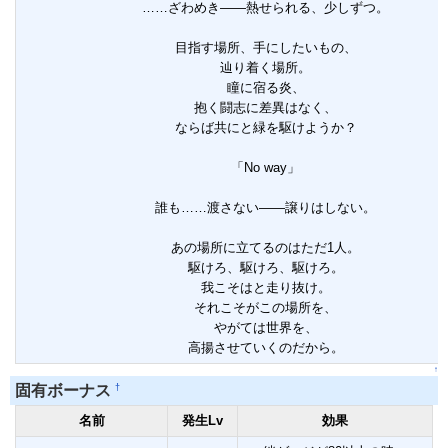
……ざわめき――熱せられる、少しずつ。
目指す場所、手にしたいもの、
辿り着く場所。
瞳に宿る炎、
抱く闘志に差異はなく、
ならば共にと緑を駆けようか？
「No way」
誰も……渡さない――譲りはしない。
あの場所に立てるのはただ1人。
駆けろ、駆けろ、駆けろ。
我こそはと走り抜け。
それこそがこの場所を、
やがては世界を、
高揚させていくのだから。
↑
†
固有ボーナス
名前
発生Lv
効果