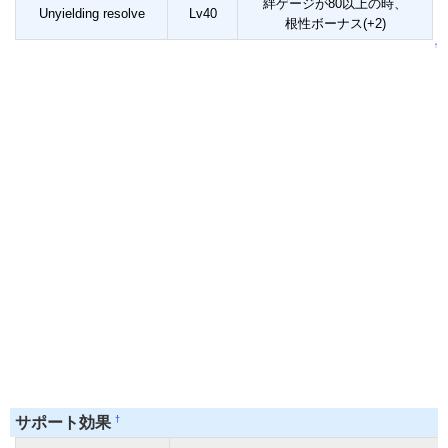
絆ゲージが80以上の時、
Unyielding resolve
Lv40
根性ボーナス(+2)
↑
†
サポート効果