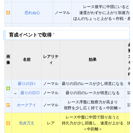
レース後半に中団にいると
恐れぬ心
ノーマル
速度がわずかに上がり加速力
ほんのちょっと上がる＜作戦・差
↑
†
育成イベントで取得
必
要
画
レアリテ
ス
名前
効果
像
ィ
キ
ル
Pt
曇りの日○
ノーマル
曇りの日のレースが少し得意になる
90
→
曇りの日◎
ノーマル
曇りの日のレースが得意になる
110
レース序盤に観察力が高まり
ホークアイ
ノーマル
110
視野を少し広く持てる＜中距離＞
レース中盤に中団で競り合うと
気炎万丈
レア
持久力が少し回復し、速度が上がる
160
＜中距離＞