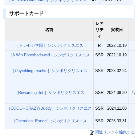
↑
†
サポートカード
レア
名前
リテ
実装日
ィ
［トレセン学園］シンボリクリスエス
R
2022.10.19
［A Win Foreshadowed］シンボリクリスエス
SSR
2022.10.19
［Unyielding resolve］シンボリクリスエス
SSR
2023.02.24
［Rewarding Job］シンボリクリスエス
SSR
2024.08.30
『
あ
［COOL⇔CRAZY/Buddy］シンボリクリスエス
SSR
2024.11.08
［Operation: Escort］シンボリクリスエス
SSR
2025.03.31
『
関連リンクを編集する
↑