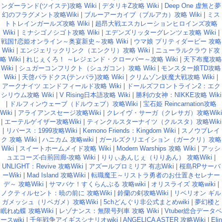
ンダーランド(ツイステ)攻略 Wiki
|
デタリキZ攻略 Wiki
|
Deep One 虚無と夢
幻のフラグメント攻略Wiki
|
ブルーアーカイブ（ブルアカ）攻略 Wiki
|
ミス
トトレインガールズ攻略 Wiki
|
超昂大戦エスカレーションヒロインズ攻略
Wiki
|
ミナシゴノシゴト攻略 Wiki
|
エデンズリッターグレンツェ攻略 Wiki
|
戦国†恋姫オンライン～奥宴新史～攻略 Wiki
|
ウマ娘 プリティダービー 攻略
Wiki
|
エンジェリックリンク（エンクリ）攻略 Wiki
|
ニューラルクラウド攻
略 Wiki
|
れじぇくろ！ ～レジェンド・クローバー～攻略 Wiki
|
天下布魔攻略
Wiki
|
シュガーコンフリクト（シュガコン）攻略 Wiki
|
モンスター娘TD攻略
Wiki
|
天啓パラドクス(テンパラ)攻略 Wiki
|
クリムゾン妖魔大戦攻略 Wiki
|
アークナイツ エンドフィールド攻略 Wiki
|
ドールズフロントライン2：エク
シリウム攻略 Wiki
|
V Rising日本語攻略 Wiki
|
勝利の女神：NIKKE攻略 Wiki
|
ドルフィンウェーブ（ドルウェブ）攻略Wiki
|
宝石姫 Reincarnation攻略
Wiki
|
アライアンスセージ攻略Wiki
|
クレイヴ・サーガ（クレサガ）攻略Wiki
|
エーテルゲイザー攻略Wiki
|
ティンクルスターナイツ（クルスタ）攻略Wiki
|
リバース：1999攻略Wiki
|
Kemono Friends：Kingdom Wiki
|
スノウブレイ
ク 攻略 Wiki
|
ハニカム 攻略wiki
|
ガールズクリエイション（ガークリ）攻略
Wiki
|
スイートホームメイド攻略 Wiki
|
Modern Warships 攻略 Wiki
|
アッシ
ュエコーズ-白荊回廊-攻略 Wiki
|
りりぃあんじぇ（りりあん） 攻略Wiki
|
UNLIGHT：Revive 攻略Wiki
|
アズールプロミリア 有志Wiki
|
桜島RPサーバ
ーWiki
|
Mad Island 攻略Wiki
|
転職魔王～リストラ勇者のお仕置きセレナー
デ～ 攻略Wiki
|
サマバケ！すくらんぶる 攻略wiki
|
オリスライズ 攻略wiki
|
ノクティルセント：暁の前に 攻略Wiki
|
鈴蘭の剣攻略Wiki
|
リベリオン ギル
ガメッシュ（リベガメ）攻略Wiki
|
5chどんぐり非公式まとめwiki
|
夢幻楼と
眠れぬ蝶 攻略Wiki
|
レゾナンス：無限号列車 攻略 Wiki
|
Vtuber総合データベ
ースwiki
|
千年戦争アイギスシナリオwiki
|
ANGELICA ASTER 攻略Wiki
|
Elin