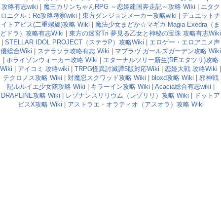
攻略有志wiki
|
魔王カリンちゃんRPG ～恋姫建国奔走記～攻略 Wiki
|
エタク
ロニクル：Re攻略考察wiki
|
東方ダンジョンメーカー攻略wiki
|
デュエットナ
イトアビス(二重螺旋)攻略 Wiki
|
魔法少女まどか☆マギカ Magia Exedra（ま
どドラ）攻略有志Wiki
|
東方の迷宮Tri 夢見る乙女と神秘の宝珠 攻略有志Wiki
|
STELLAR IDOL PROJECT（ステラP）攻略Wiki
|
エロゲー・エロアニメ声
優総合Wiki
|
ステラソラ攻略有志 Wiki
|
マブラヴ ガールズガーデン攻略 Wiki
|
ホライゾンウォーカー攻略 Wiki
|
エターナルツリー新生(REエタツリ)攻略
Wiki
|
アイコミ 攻略wiki
|
TRPG怪異討滅譚5版対応Wiki
|
恋姫大戦 攻略Wiki
|
テクロノス攻略 Wiki
|
対魔忍スクワッド攻略 Wiki
|
bloxd攻略 Wiki
|
邪神戦
記ルルイエ少女隊攻略 Wiki
|
キラーイン攻略 Wiki
|
Acacia総合有志wiki
|
DRAPLINE攻略 Wiki
|
レゾナンスリリウム（レゾリリ）攻略 Wiki
|
ドットア
ビスX攻略 Wiki
|
アストラエ・オラティオ（アスオラ）攻略 Wiki