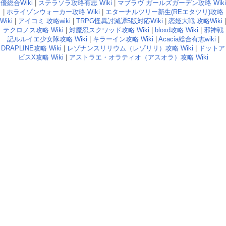
優総合Wiki
|
ステラソラ攻略有志 Wiki
|
マブラヴ ガールズガーデン攻略 Wiki
|
ホライゾンウォーカー攻略 Wiki
|
エターナルツリー新生(REエタツリ)攻略
Wiki
|
アイコミ 攻略wiki
|
TRPG怪異討滅譚5版対応Wiki
|
恋姫大戦 攻略Wiki
|
テクロノス攻略 Wiki
|
対魔忍スクワッド攻略 Wiki
|
bloxd攻略 Wiki
|
邪神戦
記ルルイエ少女隊攻略 Wiki
|
キラーイン攻略 Wiki
|
Acacia総合有志wiki
|
DRAPLINE攻略 Wiki
|
レゾナンスリリウム（レゾリリ）攻略 Wiki
|
ドットア
ビスX攻略 Wiki
|
アストラエ・オラティオ（アスオラ）攻略 Wiki