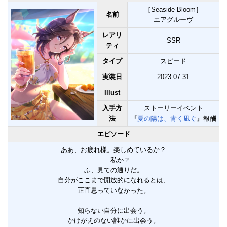
［Seaside Bloom］
名前
エアグルーヴ
レアリ
SSR
ティ
タイプ
スピード
実装日
2023.07.31
Illust
入手方
ストーリーイベント
法
『
夏の陽は、青く凪ぐ
』報酬
エピソード
ああ、お疲れ様。楽しめているか？
……私か？
ふ、見ての通りだ。
自分がここまで開放的になれるとは、
正直思っていなかった。
知らない自分に出会う。
かけがえのない誰かに出会う。