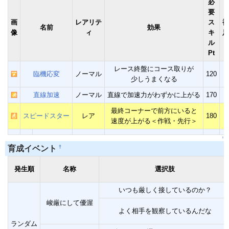
必
要
画
レアリテ
ス
補
名前
効果
像
ィ
キ
足
ル
Pt
レース終盤にコース取りが
臨機応変
ノーマル
120
少しうまくなる
直線加速
ノーマル
直線で加速力がわずかに上がる
170
最終コーナーで前方にいると
スピードスター
レア
180
速度が上がる＜作戦・先行＞
↑
†
育成イベント
発生順
名称
選択肢
いつも厳しく接しているのか？
峻厳にして優渥
よく相手を観察しているんだな
ランダム