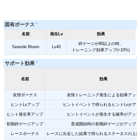
†
固有ボーナス
名前
発生Lv
効果
絆ゲージが80以上の時、
Seaside Bloom
Lv40
トレーニング効果アップ(+10%)
↑
†
サポート効果
名前
効果
友情ボーナス
友情トレーニング発生による効果アップ
ヒントLvアップ
ヒントイベントで得られるヒントLvがア
ヒント発生率アップ
ヒントイベントが発生する確率がアップ
初期絆ゲージアップ
育成開始時の初期絆ゲージがアップ
レースボーナス
レースに出走した結果で得られるステータスの上昇