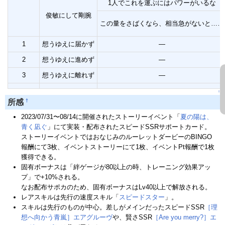
1人でこれを運ぶにはパワーがいるな
俊敏にして剛腕
この量をさばくなら、相当急がないと……
1
想うゆえに届かず
―
2
想うゆえに進めず
―
3
想うゆえに離れず
―
↑
†
所感
2023/07/31〜08/14に開催されたストーリーイベント「
夏の陽は、
青く凪ぐ
」にて実装・配布されたスピードSSRサポートカード。
ストーリーイベントではおなじみのルーレットダービーのBINGO
報酬にて3枚、イベントストーリーにて1枚、イベントPt報酬で1枚
獲得できる。
固有ボーナスは「絆ゲージが80以上の時、トレーニング効果アッ
プ」で+10%される。
なお配布サポカのため、固有ボーナスはLv40以上で解放される。
レアスキルは先行の速度スキル「
スピードスター
」。
スキルは先行のものが中心。差しがメインだったスピードSSR
［理
想へ向かう青嵐］エアグルーヴ
や、賢さSSR
［Are you merry?］エ