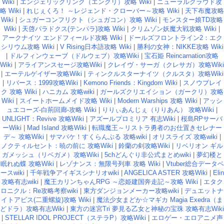
Wiki
|
エンジェリックリンク（エンクリ）攻略 Wiki
|
ニューラルクラウド攻
略 Wiki
|
れじぇくろ！ ～レジェンド・クローバー～攻略 Wiki
|
天下布魔攻略
Wiki
|
シュガーコンフリクト（シュガコン）攻略 Wiki
|
モンスター娘TD攻略
Wiki
|
天啓パラドクス(テンパラ)攻略 Wiki
|
クリムゾン妖魔大戦攻略 Wiki
|
アークナイツ エンドフィールド攻略 Wiki
|
ドールズフロントライン2：エク
シリウム攻略 Wiki
|
V Rising日本語攻略 Wiki
|
勝利の女神：NIKKE攻略 Wiki
|
ドルフィンウェーブ（ドルウェブ）攻略Wiki
|
宝石姫 Reincarnation攻略
Wiki
|
アライアンスセージ攻略Wiki
|
クレイヴ・サーガ（クレサガ）攻略Wiki
|
エーテルゲイザー攻略Wiki
|
ティンクルスターナイツ（クルスタ）攻略Wiki
|
リバース：1999攻略Wiki
|
Kemono Friends：Kingdom Wiki
|
スノウブレイ
ク 攻略 Wiki
|
ハニカム 攻略wiki
|
ガールズクリエイション（ガークリ）攻略
Wiki
|
スイートホームメイド攻略 Wiki
|
Modern Warships 攻略 Wiki
|
アッシ
ュエコーズ-白荊回廊-攻略 Wiki
|
りりぃあんじぇ（りりあん） 攻略Wiki
|
UNLIGHT：Revive 攻略Wiki
|
アズールプロミリア 有志Wiki
|
桜島RPサーバ
ーWiki
|
Mad Island 攻略Wiki
|
転職魔王～リストラ勇者のお仕置きセレナー
デ～ 攻略Wiki
|
サマバケ！すくらんぶる 攻略wiki
|
オリスライズ 攻略wiki
|
ノクティルセント：暁の前に 攻略Wiki
|
鈴蘭の剣攻略Wiki
|
リベリオン ギル
ガメッシュ（リベガメ）攻略Wiki
|
5chどんぐり非公式まとめwiki
|
夢幻楼と
眠れぬ蝶 攻略Wiki
|
レゾナンス：無限号列車 攻略 Wiki
|
Vtuber総合データベ
ースwiki
|
千年戦争アイギスシナリオwiki
|
ANGELICA ASTER 攻略Wiki
|
Elin
攻略有志wiki
|
魔王カリンちゃんRPG ～恋姫建国奔走記～攻略 Wiki
|
エタク
ロニクル：Re攻略考察wiki
|
東方ダンジョンメーカー攻略wiki
|
デュエットナ
イトアビス(二重螺旋)攻略 Wiki
|
魔法少女まどか☆マギカ Magia Exedra（ま
どドラ）攻略有志Wiki
|
東方の迷宮Tri 夢見る乙女と神秘の宝珠 攻略有志Wiki
|
STELLAR IDOL PROJECT（ステラP）攻略Wiki
|
エロゲー・エロアニメ声