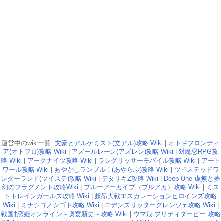
運営中のwiki一覧:
文豪とアルケミスト(文アル)攻略 Wiki
|
オトギフロンティ
ア(オトフロ)攻略 Wiki
|
アズールレーン(アズレン)攻略 Wiki
|
対魔忍RPG攻
略 Wiki
|
アークナイツ攻略 Wiki
|
ラングリッサーモバイル攻略 Wiki
|
アート
ワール攻略 Wiki
|
あやかしランブル！(あやらぶ)攻略 Wiki
|
ツイステッドワ
ンダーランド(ツイステ)攻略 Wiki
|
デタリキZ攻略 Wiki
|
Deep One 虚無と夢
幻のフラグメント攻略Wiki
|
ブルーアーカイブ（ブルアカ）攻略 Wiki
|
ミス
トトレインガールズ攻略 Wiki
|
超昂大戦エスカレーションヒロインズ攻略
Wiki
|
ミナシゴノシゴト攻略 Wiki
|
エデンズリッターグレンツェ攻略 Wiki
|
戦国†恋姫オンライン～奥宴新史～攻略 Wiki
|
ウマ娘 プリティダービー 攻略