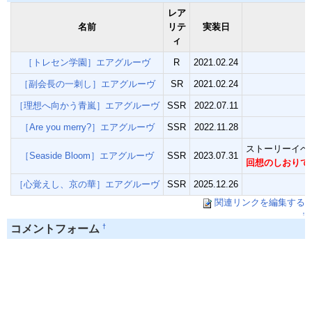
レア
名前
リテ
実装日
ィ
［トレセン学園］エアグルーヴ
R
2021.02.24
［副会長の一刺し］エアグルーヴ
SR
2021.02.24
［理想へ向かう青嵐］エアグルーヴ
SSR
2022.07.11
［Are you merry?］エアグルーヴ
SSR
2022.11.28
ストーリーイベ
［Seaside Bloom］エアグルーヴ
SSR
2023.07.31
回想のしおりで
［心覚えし、京の華］エアグルーヴ
SSR
2025.12.26
関連リンクを編集する
↑
†
コメントフォーム