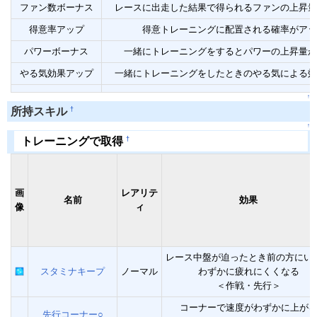
ファン数ボーナス
レースに出走した結果で得られるファンの上昇量
得意率アップ
得意トレーニングに配置される確率がアッ
パワーボーナス
一緒にトレーニングをするとパワーの上昇量が
やる気効果アップ
一緒にトレーニングをしたときのやる気による効
↑
†
所持スキル
↑
†
トレーニングで取得
画
レアリテ
名前
効果
像
ィ
レース中盤が迫ったとき前の方にい
スタミナキープ
ノーマル
わずかに疲れにくくなる
＜作戦・先行＞
コーナーで速度がわずかに上が
先行コーナー○