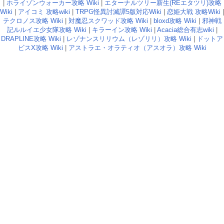
|
ホライゾンウォーカー攻略 Wiki
|
エターナルツリー新生(REエタツリ)攻略
Wiki
|
アイコミ 攻略wiki
|
TRPG怪異討滅譚5版対応Wiki
|
恋姫大戦 攻略Wiki
|
テクロノス攻略 Wiki
|
対魔忍スクワッド攻略 Wiki
|
bloxd攻略 Wiki
|
邪神戦
記ルルイエ少女隊攻略 Wiki
|
キラーイン攻略 Wiki
|
Acacia総合有志wiki
|
DRAPLINE攻略 Wiki
|
レゾナンスリリウム（レゾリリ）攻略 Wiki
|
ドットア
ビスX攻略 Wiki
|
アストラエ・オラティオ（アスオラ）攻略 Wiki