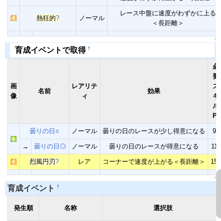
レース中盤に速度がわずかに上る
熱狂的
?
ノーマル
＜長距離＞
↑
†
育成イベントで取得
必
要
画
レアリテ
ス
名前
効果
像
ィ
キ
ル
Pt
曇りの日○
ノーマル
曇りの日のレースが少し得意になる
90
→
曇りの日◎
ノーマル
曇りの日のレースが得意になる
110
烈風円刃
?
レア
コーナーで速度が上がる＜長距離＞
150
↑
†
育成イベント
発生順
名称
選択肢