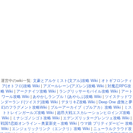
運営中のwiki一覧:
文豪とアルケミスト(文アル)攻略 Wiki
|
オトギフロンティ
ア(オトフロ)攻略 Wiki
|
アズールレーン(アズレン)攻略 Wiki
|
対魔忍RPG攻
略 Wiki
|
アークナイツ攻略 Wiki
|
ラングリッサーモバイル攻略 Wiki
|
アート
ワール攻略 Wiki
|
あやかしランブル！(あやらぶ)攻略 Wiki
|
ツイステッドワ
ンダーランド(ツイステ)攻略 Wiki
|
デタリキZ攻略 Wiki
|
Deep One 虚無と夢
幻のフラグメント攻略Wiki
|
ブルーアーカイブ（ブルアカ）攻略 Wiki
|
ミス
トトレインガールズ攻略 Wiki
|
超昂大戦エスカレーションヒロインズ攻略
Wiki
|
ミナシゴノシゴト攻略 Wiki
|
エデンズリッターグレンツェ攻略 Wiki
|
戦国†恋姫オンライン～奥宴新史～攻略 Wiki
|
ウマ娘 プリティダービー 攻略
Wiki
|
エンジェリックリンク（エンクリ）攻略 Wiki
|
ニューラルクラウド攻