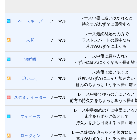
レース中盤に追い抜かれると
ペースキープ
ノーマル
持久力がわずかに回復する
レース最終盤始めの方で
末脚
ノーマル
ラストスパートの最中なら
速度がわずかに上がる
レース中盤に息を入れて
深呼吸
ノーマル
わずかに疲れにくくなる＜長距離＞
レース終盤で追い抜くと
追い上げ
ノーマル
速度がわずかに上がり加速力が
ほんのちょっと上がる＜長距離＞
レース中盤で後ろの方にいると
スタミナイーター
ノーマル
前方の持久力をちょっと奪う＜長距離
レース中盤始めの方に中団にいると
マイペース
ノーマル
速度をわずかに落として
持久力を少し回復する＜長距離＞
レース終盤が迫ったとき後方にいる
ロックオン
ノーマル
速度がわずかに上がる＜長距離＞