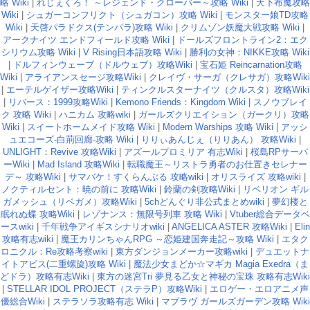
略 Wiki
|
れじぇくろ！ ～レジェンド・クローバー～攻略 Wiki
|
天下布魔攻略
Wiki
|
シュガーコンフリクト（シュガコン）攻略 Wiki
|
モンスター娘TD攻略
Wiki
|
天啓パラドクス(テンパラ)攻略 Wiki
|
クリムゾン妖魔大戦攻略 Wiki
|
アークナイツ エンドフィールド攻略 Wiki
|
ドールズフロントライン2：エク
シリウム攻略 Wiki
|
V Rising日本語攻略 Wiki
|
勝利の女神：NIKKE攻略 Wiki
|
ドルフィンウェーブ（ドルウェブ）攻略Wiki
|
宝石姫 Reincarnation攻略
Wiki
|
アライアンスセージ攻略Wiki
|
クレイヴ・サーガ（クレサガ）攻略Wiki
|
エーテルゲイザー攻略Wiki
|
ティンクルスターナイツ（クルスタ）攻略Wiki
|
リバース：1999攻略Wiki
|
Kemono Friends：Kingdom Wiki
|
スノウブレイ
ク 攻略 Wiki
|
ハニカム 攻略wiki
|
ガールズクリエイション（ガークリ）攻略
Wiki
|
スイートホームメイド攻略 Wiki
|
Modern Warships 攻略 Wiki
|
アッシ
ュエコーズ-白荊回廊-攻略 Wiki
|
りりぃあんじぇ（りりあん） 攻略Wiki
|
UNLIGHT：Revive 攻略Wiki
|
アズールプロミリア 有志Wiki
|
桜島RPサーバ
ーWiki
|
Mad Island 攻略Wiki
|
転職魔王～リストラ勇者のお仕置きセレナー
デ～ 攻略Wiki
|
サマバケ！すくらんぶる 攻略wiki
|
オリスライズ 攻略wiki
|
ノクティルセント：暁の前に 攻略Wiki
|
鈴蘭の剣攻略Wiki
|
リベリオン ギル
ガメッシュ（リベガメ）攻略Wiki
|
5chどんぐり非公式まとめwiki
|
夢幻楼と
眠れぬ蝶 攻略Wiki
|
レゾナンス：無限号列車 攻略 Wiki
|
Vtuber総合データベ
ースwiki
|
千年戦争アイギスシナリオwiki
|
ANGELICA ASTER 攻略Wiki
|
Elin
攻略有志wiki
|
魔王カリンちゃんRPG ～恋姫建国奔走記～攻略 Wiki
|
エタク
ロニクル：Re攻略考察wiki
|
東方ダンジョンメーカー攻略wiki
|
デュエットナ
イトアビス(二重螺旋)攻略 Wiki
|
魔法少女まどか☆マギカ Magia Exedra（ま
どドラ）攻略有志Wiki
|
東方の迷宮Tri 夢見る乙女と神秘の宝珠 攻略有志Wiki
|
STELLAR IDOL PROJECT（ステラP）攻略Wiki
|
エロゲー・エロアニメ声
優総合Wiki
|
ステラソラ攻略有志 Wiki
|
マブラヴ ガールズガーデン攻略 Wiki