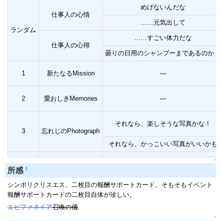
めげないんだな
仕事人の心情
……元気出して
ランダム
……すごい体力だな
仕事人の心得
曇りの日用のシャンプーまであるのか？
1
新たなるMission
―
2
愛おしきMemories
―
それなら、楽しそうな写真かな！
3
忘れじのPhotograph
それなら、かっこいい写真がいいかも
↑
†
所感
シンボリクリスエス、二枚目の報酬サポートカード。そもそもイベント
報酬サポートカードの二枚目自体が珍しい。
エピファネイア
召喚の儀
↑