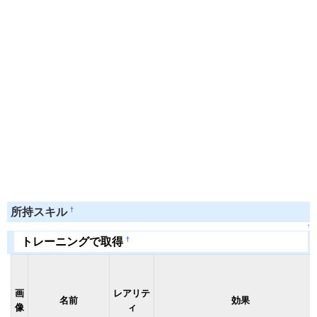
†
所持スキル
↑
†
トレーニングで取得
画
レアリテ
名前
効果
像
ィ