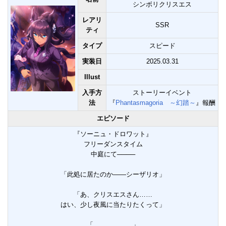
シンボリクリスエス
レアリ
SSR
ティ
タイプ
スピード
実装日
2025.03.31
Illust
入手方
ストーリーイベント
法
『
Phantasmagoria ～幻踏～
』報酬
エピソード
『ソーニュ・ドロワット』
フリーダンスタイム
中庭にて────
「此処に居たのか――シーザリオ」
「あ、クリスエスさん……
はい、少し夜風に当たりたくって」
「………………」