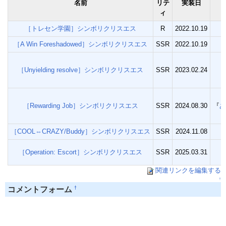
名前
リテ
実装日
ィ
［トレセン学園］シンボリクリスエス
R
2022.10.19
［A Win Foreshadowed］シンボリクリスエス
SSR
2022.10.19
［Unyielding resolve］シンボリクリスエス
SSR
2023.02.24
［Rewarding Job］シンボリクリスエス
SSR
2024.08.30
『
あ
［COOL⇔CRAZY/Buddy］シンボリクリスエス
SSR
2024.11.08
［Operation: Escort］シンボリクリスエス
SSR
2025.03.31
『
関連リンクを編集する
↑
†
コメントフォーム