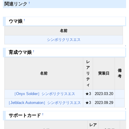
†
関連リンク
†
ウマ娘
名前
シンボリクリスエス
↑
†
育成ウマ娘
レ
ア
備
名前
リ
実装日
考
テ
ィ
［Onyx Soldier］シンボリクリスエス
★3
2023.03.20
［Jetblack Automaton］シンボリクリスエス
★3
2023.09.29
↑
†
サポートカード
レア