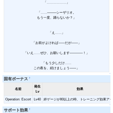
「………………」
「……────シーザリオ。
もう一度、踊らないか？」
「え……」
「お前がよければ――だが――」
「いえ……ぜひ、お願いします――――！」
「もう少しだけ……
この夜を、続けましょう――」
↑
†
固有ボーナス
発生
名前
効果
Lv
Operation: Escort
Lv40
絆ゲージが80以上の時、トレーニング効果アッ
↑
†
サポート効果