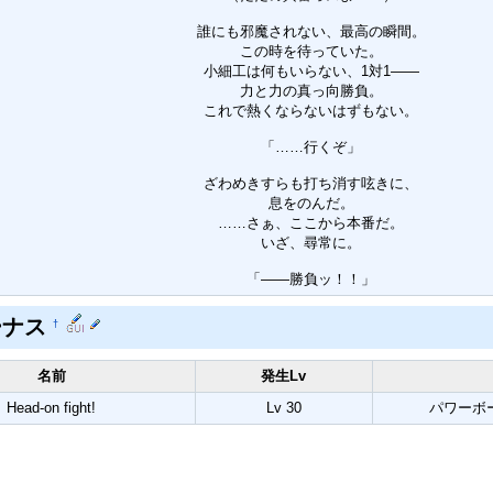
誰にも邪魔されない、最高の瞬間。
この時を待っていた。
小細工は何もいらない、1対1――
力と力の真っ向勝負。
これで熱くならないはずもない。
「……行くぞ」
ざわめきすらも打ち消す呟きに、
息をのんだ。
……さぁ、ここから本番だ。
いざ、尋常に。
「――勝負ッ！！」
ーナス
†
名前
発生Lv
Head-on fight!
Lv 30
パワーボ