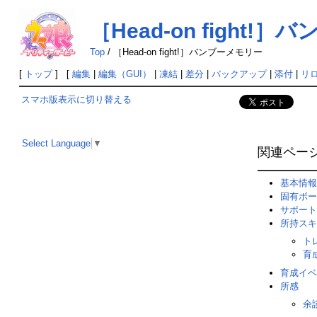
［Head-on fight!
Top
/
［Head-on fight!］バンブーメモリー
[
トップ
] [
編集
|
編集（GUI）
|
凍結
|
差分
|
バックアップ
|
添付
|
リ
スマホ版表示に切り替える
Select Language
▼
関連ペー
基本情報
固有ボー
サポート
所持スキ
ト
育
育成イベ
所感
余