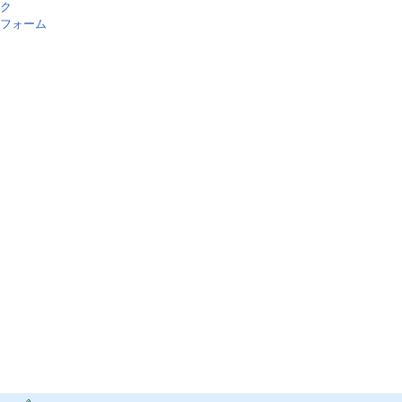
ク
フォーム
Loaded
41.21%
/
Unmute