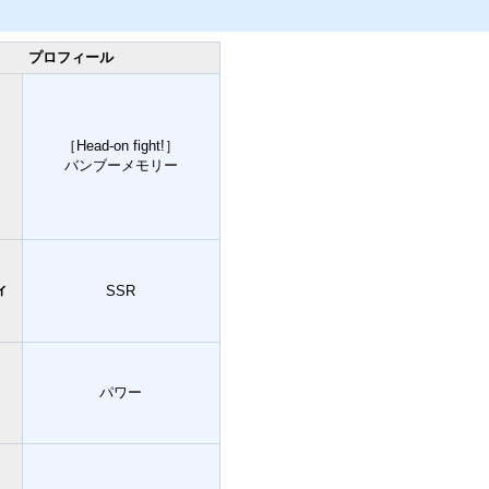
プロフィール
［Head-on fight!］
バンブーメモリー
ィ
SSR
パワー