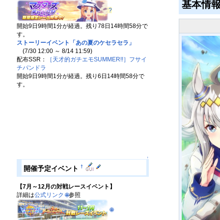
基本情
?
開始9日9時間1分が経過。残り78日14時間58分で
す。
ストーリーイベント「あの夏のケセラセラ」
(7/30 12:00 ～ 8/14 11:59)
配布SSR：
［天才的ガチエモSUMMER!!］フサイ
チパンドラ
開始9日9時間1分が経過。残り6日14時間58分で
す。
↑
†
開催予定イベント
【7月～12月の対戦レースイベント】
詳細は
公式リンク
🌐
参照
🌐