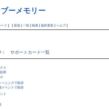
］バンブーメモリー
ロード
] [
新規
|
一覧
|
検索
|
最終更新
|
ヘルプ
]
ジ：
サポートカード一覧
ナス
効果
ル
レーニングで取得
成イベントで取得
ント
談