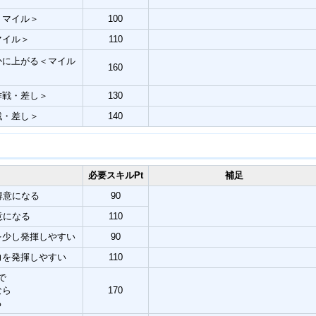
＜マイル＞
100
マイル＞
110
かに上がる＜マイル
160
作戦・差し＞
130
戦・差し＞
140
必要スキルPt
補足
得意になる
90
意になる
110
を少し発揮しやすい
90
力を発揮しやすい
110
で
なら
170
る