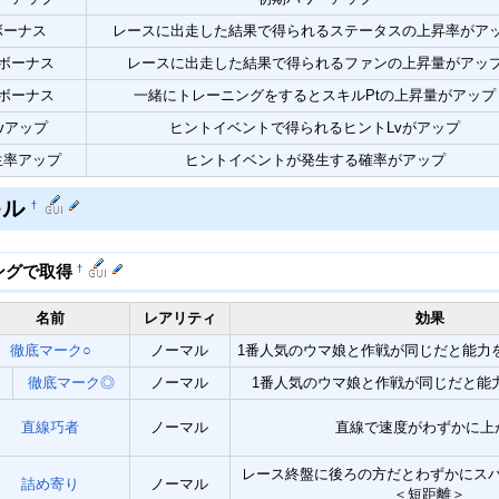
ボーナス
レースに出走した結果で得られるステータスの上昇率がア
ボーナス
レースに出走した結果で得られるファンの上昇量がアッ
tボーナス
一緒にトレーニングをするとスキルPtの上昇量がアップ
vアップ
ヒントイベントで得られるヒントLvがアップ
生率アップ
ヒントイベントが発生する確率がアップ
キル
†
†
ングで取得
名前
レアリティ
効果
徹底マーク○
ノーマル
1番人気のウマ娘と作戦が同じだと能力
徹底マーク◎
ノーマル
1番人気のウマ娘と作戦が同じだと能
直線巧者
ノーマル
直線で速度がわずかに上
レース終盤に後ろの方だとわずかにス
詰め寄り
ノーマル
＜短距離＞