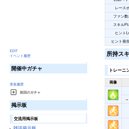
レース
ファン数
スキルP
ヒントL
ヒント発
EDIT
所持ス
イベント履歴
↑
開催中ガチャ
トレーニ
画像
実装履歴
前回のガチャ
→
↑
掲示板
↑
交流用掲示板
雑談掲示板