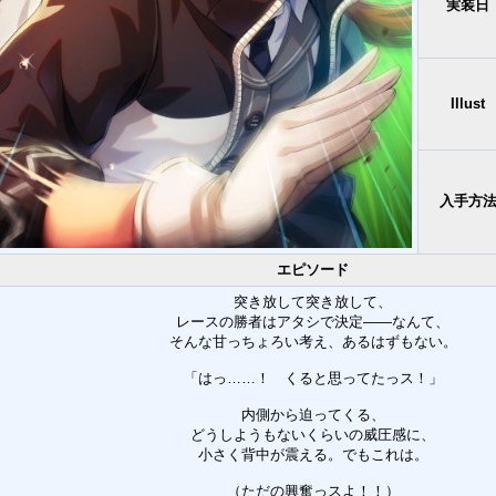
実装日
Illust
入手方
エピソード
突き放して突き放して、
レースの勝者はアタシで決定――なんて、
そんな甘っちょろい考え、あるはずもない。
「はっ……！ くると思ってたっス！」
内側から迫ってくる、
どうしようもないくらいの威圧感に、
小さく背中が震える。でもこれは。
（ただの興奮っスよ！！）