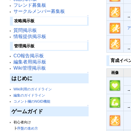
フレンド募集板
サークルメンバー募集板
→
↑
攻略掲示板
ア
質問掲示板
情報提供掲示板
↑
管理掲示板
→
CO報告掲示板
育成イベ
編集者用掲示板
Wiki管理掲示板
画像
↑
はじめに
Wiki利用のガイドライン
→
編集のガイドライン
コメント欄のNGID機能
↑
→
ゲームガイド
初心者向け
┣
序盤の進め方