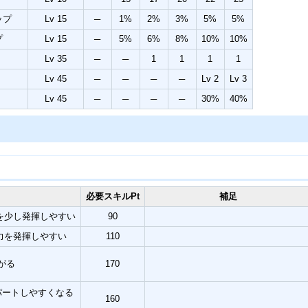
ップ
Lv 15
─
1%
2%
3%
5%
5%
プ
Lv 15
─
5%
6%
8%
10%
10%
Lv 35
─
─
1
1
1
1
Lv 45
─
─
─
─
Lv 2
Lv 3
Lv 45
─
─
─
─
30%
40%
必要スキルPt
補足
を少し発揮しやすい
90
力を発揮しやすい
110
がる
170
パートしやすくなる
160