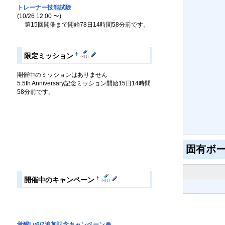
トレーナー技能試験
(10/26 12:00 〜)
第15回開催まで開始78日14時間58分前です。
↑
†
限定ミッション
開催中のミッションはありません
5.5th Anniversary記念ミッション開始15日14時間
58分前です。
固有ボ
↑
†
開催中のキャンペーン
覚醒Lv6/7追加記念キャンペーン
🌐