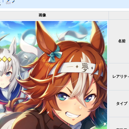
報
†
画像
名前
レアリテ
タイプ