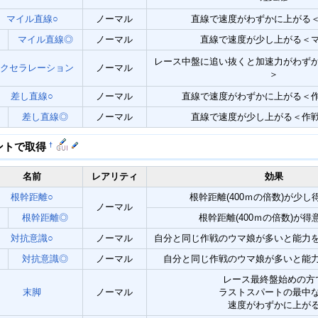
マイル直線○
ノーマル
直線で速度がわずかに上がる
マイル直線◎
ノーマル
直線で速度が少し上がる＜
レース中盤に追い抜くと加速力がわず
クセラレーション
ノーマル
＞
差し直線○
ノーマル
直線で速度がわずかに上がる＜
差し直線◎
ノーマル
直線で速度が少し上がる＜作
†
ントで取得
名前
レアリティ
効果
根幹距離○
根幹距離(400ｍの倍数)が少し
ノーマル
根幹距離◎
根幹距離(400ｍの倍数)が得
対抗意識○
ノーマル
自分と同じ作戦のウマ娘が多いと能力
対抗意識◎
ノーマル
自分と同じ作戦のウマ娘が多いと能
レース最終盤始めの方
末脚
ノーマル
ラストスパートの最中
速度がわずかに上が