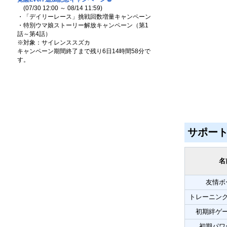
(07/30 12:00 ～ 08/14 11:59)
・「デイリーレース」挑戦回数増量キャンペーン
・特別ウマ娘ストーリー解放キャンペーン（第1
話～第4話）
※対象：サイレンススズカ
キャンペーン期間終了まで残り6日14時間58分で
す。
サポー
名
友情ボ
トレーニン
初期絆ゲ
初期パワ