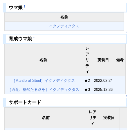
†
ウマ娘
名前
イクノディクタス
↑
†
育成ウマ娘
レ
ア
名前
リ
実装日
備考
テ
ィ
［Mantle of Steel］イクノディクタス
★2
2022.02.24
［逍遥、整然たる路を］イクノディクタス
★3
2025.12.26
↑
†
サポートカード
レア
名前
リテ
実装日
ィ