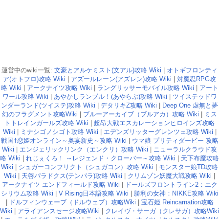
運営中のwiki一覧:
文豪とアルケミスト(文アル)攻略 Wiki
|
オトギフロンティ
ア(オトフロ)攻略 Wiki
|
アズールレーン(アズレン)攻略 Wiki
|
対魔忍RPG攻
略 Wiki
|
アークナイツ攻略 Wiki
|
ラングリッサーモバイル攻略 Wiki
|
アート
ワール攻略 Wiki
|
あやかしランブル！(あやらぶ)攻略 Wiki
|
ツイステッドワ
ンダーランド(ツイステ)攻略 Wiki
|
デタリキZ攻略 Wiki
|
Deep One 虚無と夢
幻のフラグメント攻略Wiki
|
ブルーアーカイブ（ブルアカ）攻略 Wiki
|
ミス
トトレインガールズ攻略 Wiki
|
超昂大戦エスカレーションヒロインズ攻略
Wiki
|
ミナシゴノシゴト攻略 Wiki
|
エデンズリッターグレンツェ攻略 Wiki
|
戦国†恋姫オンライン～奥宴新史～攻略 Wiki
|
ウマ娘 プリティダービー 攻略
Wiki
|
エンジェリックリンク（エンクリ）攻略 Wiki
|
ニューラルクラウド攻
略 Wiki
|
れじぇくろ！ ～レジェンド・クローバー～攻略 Wiki
|
天下布魔攻略
Wiki
|
シュガーコンフリクト（シュガコン）攻略 Wiki
|
モンスター娘TD攻略
Wiki
|
天啓パラドクス(テンパラ)攻略 Wiki
|
クリムゾン妖魔大戦攻略 Wiki
|
アークナイツ エンドフィールド攻略 Wiki
|
ドールズフロントライン2：エク
シリウム攻略 Wiki
|
V Rising日本語攻略 Wiki
|
勝利の女神：NIKKE攻略 Wiki
|
ドルフィンウェーブ（ドルウェブ）攻略Wiki
|
宝石姫 Reincarnation攻略
Wiki
|
アライアンスセージ攻略Wiki
|
クレイヴ・サーガ（クレサガ）攻略Wiki