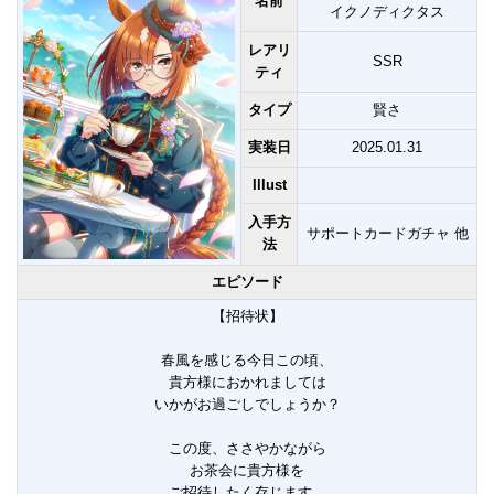
名前
イクノディクタス
レアリ
SSR
ティ
タイプ
賢さ
実装日
2025.01.31
Illust
入手方
サポートカードガチャ 他
法
エピソード
【招待状】
春風を感じる今日この頃、
貴方様におかれましては
いかがお過ごしでしょうか？
この度、ささやかながら
お茶会に貴方様を
ご招待したく存じます。