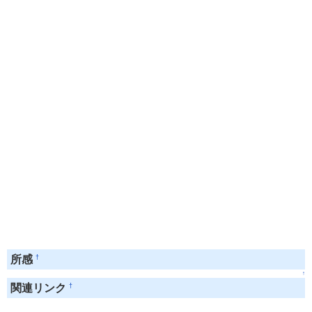
†
所感
↑
†
関連リンク