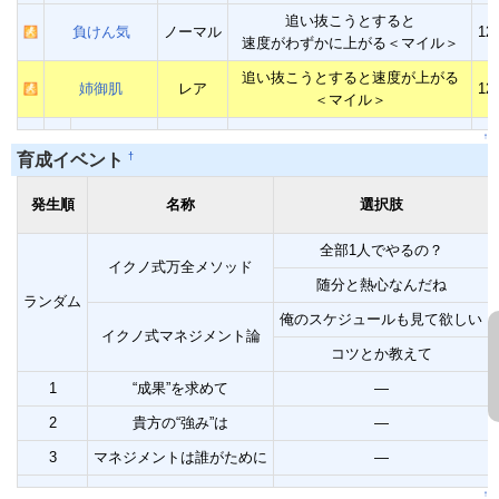
追い抜こうとすると
負けん気
ノーマル
12
速度がわずかに上がる＜マイル＞
追い抜こうとすると速度が上がる
姉御肌
レア
12
＜マイル＞
↑
†
育成イベント
発生順
名称
選択肢
全部1人でやるの？
イクノ式万全メソッド
随分と熱心なんだね
ランダム
俺のスケジュールも見て欲しい
イクノ式マネジメント論
コツとか教えて
1
“成果”を求めて
―
2
貴方の“強み”は
―
3
マネジメントは誰がために
―
↑