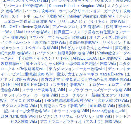
|
エーテルゲイザー攻略Wiki
|
ティンクルスターナイツ（クルスタ）攻略Wiki
|
リバース：1999攻略Wiki
|
Kemono Friends：Kingdom Wiki
|
スノウブレイ
ク 攻略 Wiki
|
ハニカム 攻略wiki
|
ガールズクリエイション（ガークリ）攻略
Wiki
|
スイートホームメイド攻略 Wiki
|
Modern Warships 攻略 Wiki
|
アッシ
ュエコーズ-白荊回廊-攻略 Wiki
|
りりぃあんじぇ（りりあん） 攻略Wiki
|
UNLIGHT：Revive 攻略Wiki
|
アズールプロミリア 有志Wiki
|
桜島RPサーバ
ーWiki
|
Mad Island 攻略Wiki
|
転職魔王～リストラ勇者のお仕置きセレナー
デ～ 攻略Wiki
|
サマバケ！すくらんぶる 攻略wiki
|
オリスライズ 攻略wiki
|
ノクティルセント：暁の前に 攻略Wiki
|
鈴蘭の剣攻略Wiki
|
リベリオン ギル
ガメッシュ（リベガメ）攻略Wiki
|
5chどんぐり非公式まとめwiki
|
夢幻楼と
眠れぬ蝶 攻略Wiki
|
レゾナンス：無限号列車 攻略 Wiki
|
Vtuber総合データベ
ースwiki
|
千年戦争アイギスシナリオwiki
|
ANGELICA ASTER 攻略Wiki
|
Elin
攻略有志wiki
|
魔王カリンちゃんRPG ～恋姫建国奔走記～攻略 Wiki
|
エタク
ロニクル：Re攻略考察wiki
|
東方ダンジョンメーカー攻略wiki
|
デュエットナ
イトアビス(二重螺旋)攻略 Wiki
|
魔法少女まどか☆マギカ Magia Exedra（ま
どドラ）攻略有志Wiki
|
東方の迷宮Tri 夢見る乙女と神秘の宝珠 攻略有志Wiki
|
STELLAR IDOL PROJECT（ステラP）攻略Wiki
|
エロゲー・エロアニメ声
優総合Wiki
|
ステラソラ攻略有志 Wiki
|
マブラヴ ガールズガーデン攻略 Wiki
|
ホライゾンウォーカー攻略 Wiki
|
エターナルツリー新生(REエタツリ)攻略
Wiki
|
アイコミ 攻略wiki
|
TRPG怪異討滅譚5版対応Wiki
|
恋姫大戦 攻略Wiki
|
テクロノス攻略 Wiki
|
対魔忍スクワッド攻略 Wiki
|
bloxd攻略 Wiki
|
邪神戦
記ルルイエ少女隊攻略 Wiki
|
キラーイン攻略 Wiki
|
Acacia総合有志wiki
|
DRAPLINE攻略 Wiki
|
レゾナンスリリウム（レゾリリ）攻略 Wiki
|
ドットア
ビスX攻略 Wiki
|
アストラエ・オラティオ（アスオラ）攻略 Wiki