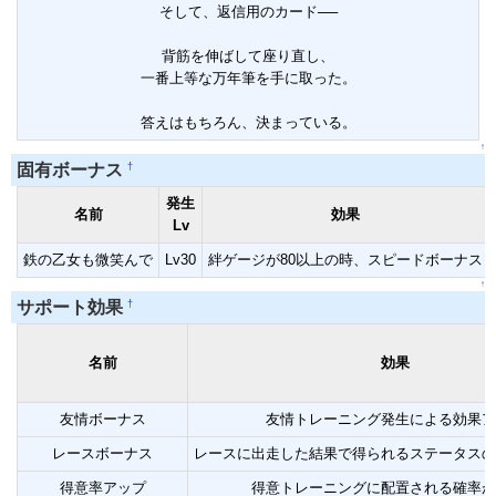
そして、返信用のカード──
背筋を伸ばして座り直し、
一番上等な万年筆を手に取った。
答えはもちろん、決まっている。
↑
†
固有ボーナス
発生
名前
効果
Lv
鉄の乙女も微笑んで
Lv30
絆ゲージが80以上の時、スピードボーナス
↑
†
サポート効果
名前
効果
友情ボーナス
友情トレーニング発生による効果ア
レースボーナス
レースに出走した結果で得られるステータスの
得意率アップ
得意トレーニングに配置される確率が