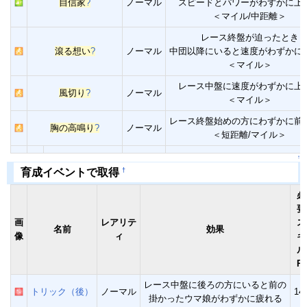
自信家
?
ノーマル
スピードとパワーがわずかに上
＜マイル/中距離＞
レース終盤が迫ったとき
滾る想い
?
ノーマル
中団以降にいると速度がわずかに
＜マイル＞
レース中盤に速度がわずかに上
風切り
?
ノーマル
＜マイル＞
レース終盤始めの方にわずかに前
胸の高鳴り
?
ノーマル
＜短距離/マイル＞
↑
†
育成イベントで取得
必
要
画
レアリテ
ス
名前
効果
像
ィ
キ
ル
Pt
レース中盤に後ろの方にいると前の
トリック（後）
ノーマル
14
掛かったウマ娘がわずかに疲れる