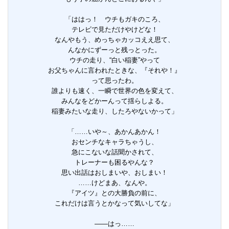
「ははっ！ ウチもガキのころ、
テレビで見ただけやけどな！
なんやもう、めっちゃカッコええ思て、
んなかにずーっと残っとった。
ウチの走り、“白い稲妻”やって
お父ちゃんに言われたときな、『それや！』
って思ったわ。
誰よりも速く、一瞬で世界の色を変えて、
みんなをどかーんって揺らしよる。
稲妻みたいな走り、したろやないかって」
「……いや～、あかんあかん！
おセンチなキャラちゃうし、
急にこないな話聞かされて、
トレーナーも困るやんな？
思い出話はおしまいや、おしまい！
……けどまあ、なんや。
『アイツ』との大勝負の前に、
これだけは言うとかなって気いしてな」
――はっ……