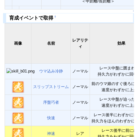
＜中距離/長距離＞
↑
†
育成イベントで取得
レアリテ
画像
名前
効果
ィ
レース中盤に囲まれ
ウマ込み冷静
ノーマル
持久力がわずかに回
前のウマ娘のすぐ後ろに
スリップストリーム
ノーマル
速度がわずかに上
レース中盤が迫った
序盤巧者
ノーマル
速度がわずかに上
レース後半にわずかに
快速
ノーマル
持久力をほんのわずかに
レース後半に前に
神速
レア
持久力をわずかに回