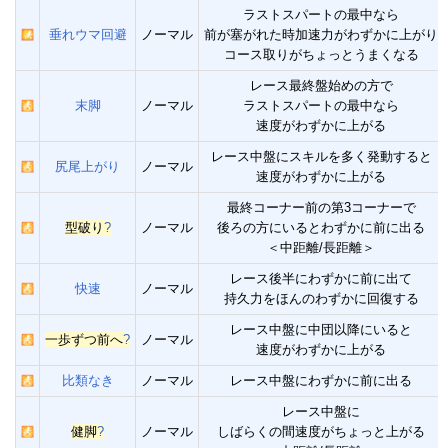
ラストスパートの最中なら
垂れウマ回避
ノーマル
前が塞がれた時加速力がわずかに上がり
コース取りがちょっとうまくなる
レース最終盤始めの方で
末脚
ノーマル
ラストスパートの最中なら
速度がわずかに上がる
レース中盤にスキルを多く発動すると
尻尾上がり
ノーマル
速度がわずかに上がる
最終コーナー前の第3コーナーで
型破り
?
ノーマル
後ろの方にいるとわずかに前に出る
＜中距離/長距離＞
レース後半にわずかに前に出て
快速
ノーマル
持久力をほんのわずかに回復する
レース中盤に中団以降にいると
一歩ずつ前へ
?
ノーマル
速度がわずかに上がる
比類なき
ノーマル
レース中盤にわずかに前に出る
レース中盤に
健脚
?
ノーマル
しばらくの間速度がちょっと上がる