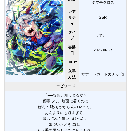
タマモクロス
レア
リテ
SSR
ィ
タイ
パワー
プ
実装
2025.06.27
日
Illust
入手
サポートカードガチャ 他
方法
エピソード
「──なあ、知っとるか？
稲妻って、地面に着くのに
ほんの1秒もかからんのやって。
あんまりにも速すぎて、
音も揺れも追いつけへん。
気づいたときには、
もう手の届かんとこにおるんや」