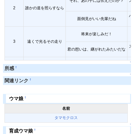
それ、あの子には伝えたのか？
ス
2
誰かの道を照らすなら
パ
面倒見がいい先輩だね
将来が楽しみだ！
3
遠くで光るその走り
ス
君の想いは、継がれたみたいだな
↑
†
所感
↑
†
関連リンク
†
ウマ娘
名前
タマモクロス
↑
†
育成ウマ娘