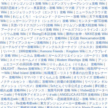
Wiki
|
ミナシゴノシゴト攻略 Wiki
|
エデンズリッターグレンツェ攻略 Wiki
|
戦国†恋姫オンライン～奥宴新史～攻略 Wiki
|
ウマ娘 プリティダービー 攻略
Wiki
|
エンジェリックリンク（エンクリ）攻略 Wiki
|
ニューラルクラウド攻
略 Wiki
|
れじぇくろ！ ～レジェンド・クローバー～攻略 Wiki
|
天下布魔攻略
Wiki
|
シュガーコンフリクト（シュガコン）攻略 Wiki
|
モンスター娘TD攻略
Wiki
|
天啓パラドクス(テンパラ)攻略 Wiki
|
クリムゾン妖魔大戦攻略 Wiki
|
アークナイツ エンドフィールド攻略 Wiki
|
ドールズフロントライン2：エク
シリウム攻略 Wiki
|
V Rising日本語攻略 Wiki
|
勝利の女神：NIKKE攻略 Wiki
|
ドルフィンウェーブ（ドルウェブ）攻略Wiki
|
宝石姫 Reincarnation攻略
Wiki
|
アライアンスセージ攻略Wiki
|
クレイヴ・サーガ（クレサガ）攻略Wiki
|
エーテルゲイザー攻略Wiki
|
ティンクルスターナイツ（クルスタ）攻略Wiki
|
リバース：1999攻略Wiki
|
Kemono Friends：Kingdom Wiki
|
スノウブレイ
ク 攻略 Wiki
|
ハニカム 攻略wiki
|
ガールズクリエイション（ガークリ）攻略
Wiki
|
スイートホームメイド攻略 Wiki
|
Modern Warships 攻略 Wiki
|
アッシ
ュエコーズ-白荊回廊-攻略 Wiki
|
りりぃあんじぇ（りりあん） 攻略Wiki
|
UNLIGHT：Revive 攻略Wiki
|
アズールプロミリア 有志Wiki
|
桜島RPサーバ
ーWiki
|
Mad Island 攻略Wiki
|
転職魔王～リストラ勇者のお仕置きセレナー
デ～ 攻略Wiki
|
サマバケ！すくらんぶる 攻略wiki
|
オリスライズ 攻略wiki
|
ノクティルセント：暁の前に 攻略Wiki
|
鈴蘭の剣攻略Wiki
|
リベリオン ギル
ガメッシュ（リベガメ）攻略Wiki
|
5chどんぐり非公式まとめwiki
|
夢幻楼と
眠れぬ蝶 攻略Wiki
|
レゾナンス：無限号列車 攻略 Wiki
|
Vtuber総合データベ
ースwiki
|
千年戦争アイギスシナリオwiki
|
ANGELICA ASTER 攻略Wiki
|
Elin
攻略有志wiki
|
魔王カリンちゃんRPG ～恋姫建国奔走記～攻略 Wiki
|
エタク
ロニクル：Re攻略考察wiki
|
東方ダンジョンメーカー攻略wiki
|
デュエットナ
イトアビス(二重螺旋)攻略 Wiki
|
魔法少女まどか☆マギカ Magia Exedra（ま