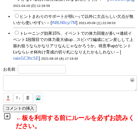
2021-04-18 (日) 12:28:59
ヒントまわりのサポートが弱いって以外に欠点らしい欠点が無
いから使いやすい -- [
lN8LN0cy/7M
]
2021-05-08 (土) 22:09:03
トレーニング効果15%、イベントでの体力回復が多い+連続イ
ベント1段階目での体力最大値up…スピパワ編成にピン差しして上
振れ狙うならかなりアリなんじゃなかろうか。得意率upがヒント
Lvならレオ杯向け育成の切り札になりえたかもしれない -- [
naisGC3hcSE
]
2021-08-18 (水) 17:19:40
お名前:
😀
T
T
←板を利用する前にルールを必ずお読みく
ださい。