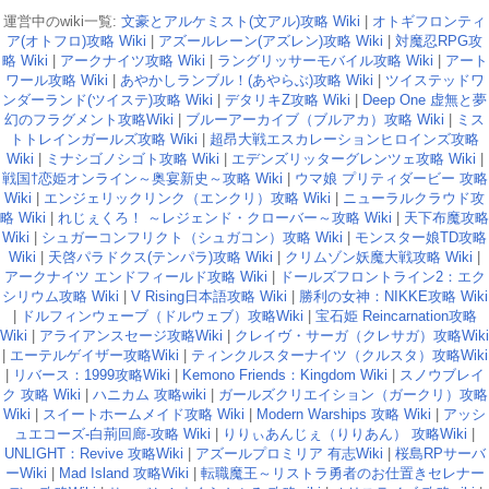
運営中のwiki一覧:
文豪とアルケミスト(文アル)攻略 Wiki
|
オトギフロンティ
ア(オトフロ)攻略 Wiki
|
アズールレーン(アズレン)攻略 Wiki
|
対魔忍RPG攻
略 Wiki
|
アークナイツ攻略 Wiki
|
ラングリッサーモバイル攻略 Wiki
|
アート
ワール攻略 Wiki
|
あやかしランブル！(あやらぶ)攻略 Wiki
|
ツイステッドワ
ンダーランド(ツイステ)攻略 Wiki
|
デタリキZ攻略 Wiki
|
Deep One 虚無と夢
幻のフラグメント攻略Wiki
|
ブルーアーカイブ（ブルアカ）攻略 Wiki
|
ミス
トトレインガールズ攻略 Wiki
|
超昂大戦エスカレーションヒロインズ攻略
Wiki
|
ミナシゴノシゴト攻略 Wiki
|
エデンズリッターグレンツェ攻略 Wiki
|
戦国†恋姫オンライン～奥宴新史～攻略 Wiki
|
ウマ娘 プリティダービー 攻略
Wiki
|
エンジェリックリンク（エンクリ）攻略 Wiki
|
ニューラルクラウド攻
略 Wiki
|
れじぇくろ！ ～レジェンド・クローバー～攻略 Wiki
|
天下布魔攻略
Wiki
|
シュガーコンフリクト（シュガコン）攻略 Wiki
|
モンスター娘TD攻略
Wiki
|
天啓パラドクス(テンパラ)攻略 Wiki
|
クリムゾン妖魔大戦攻略 Wiki
|
アークナイツ エンドフィールド攻略 Wiki
|
ドールズフロントライン2：エク
シリウム攻略 Wiki
|
V Rising日本語攻略 Wiki
|
勝利の女神：NIKKE攻略 Wiki
|
ドルフィンウェーブ（ドルウェブ）攻略Wiki
|
宝石姫 Reincarnation攻略
Wiki
|
アライアンスセージ攻略Wiki
|
クレイヴ・サーガ（クレサガ）攻略Wiki
|
エーテルゲイザー攻略Wiki
|
ティンクルスターナイツ（クルスタ）攻略Wiki
|
リバース：1999攻略Wiki
|
Kemono Friends：Kingdom Wiki
|
スノウブレイ
ク 攻略 Wiki
|
ハニカム 攻略wiki
|
ガールズクリエイション（ガークリ）攻略
Wiki
|
スイートホームメイド攻略 Wiki
|
Modern Warships 攻略 Wiki
|
アッシ
ュエコーズ-白荊回廊-攻略 Wiki
|
りりぃあんじぇ（りりあん） 攻略Wiki
|
UNLIGHT：Revive 攻略Wiki
|
アズールプロミリア 有志Wiki
|
桜島RPサーバ
ーWiki
|
Mad Island 攻略Wiki
|
転職魔王～リストラ勇者のお仕置きセレナー