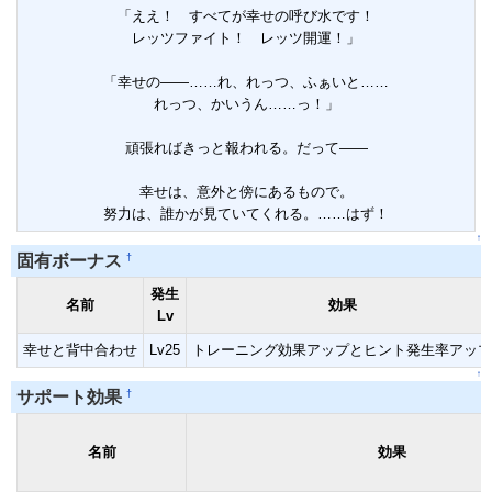
「ええ！ すべてが幸せの呼び水です！
レッツファイト！ レッツ開運！」
「幸せの――……れ、れっつ、ふぁいと……
れっつ、かいうん……っ！」
頑張ればきっと報われる。だって――
幸せは、意外と傍にあるもので。
努力は、誰かが見ていてくれる。……はず！
↑
†
固有ボーナス
発生
名前
効果
Lv
幸せと背中合わせ
Lv25
トレーニング効果アップとヒント発生率アップ
↑
†
サポート効果
名前
効果