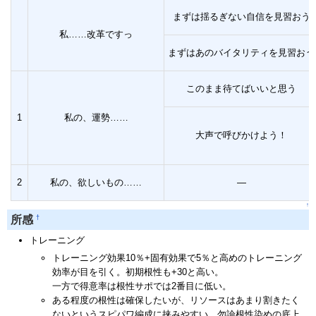
まずは揺るぎない自信を見習おう
私……改革ですっ
まずはあのバイタリティを見習おう
このまま待てばいいと思う
1
私の、運勢……
大声で呼びかけよう！
2
私の、欲しいもの……
―
↑
†
所感
トレーニング
トレーニング効果10％+固有効果で5％と高めのトレーニング
効率が目を引く。初期根性も+30と高い。
一方で得意率は根性サポでは2番目に低い。
ある程度の根性は確保したいが、リソースはあまり割きたく
ないというスピパワ編成に挟みやすい。勿論根性染めの底上