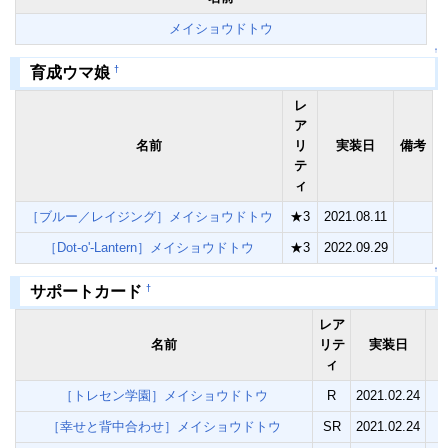
メイショウドトウ
↑
†
育成ウマ娘
レ
ア
名前
リ
実装日
備考
テ
ィ
［ブルー／レイジング］メイショウドトウ
★3
2021.08.11
［Dot-o'-Lantern］メイショウドトウ
★3
2022.09.29
↑
†
サポートカード
レア
名前
リテ
実装日
ィ
［トレセン学園］メイショウドトウ
R
2021.02.24
［幸せと背中合わせ］メイショウドトウ
SR
2021.02.24