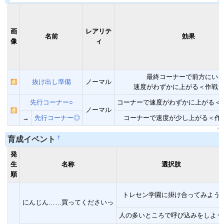
画
レアリテ
名前
効果
像
ィ
最終コーナーで前方にい
抜け出し準備
ノーマル
速度がわずかに上がる＜作戦
先行コーナー○
コーナーで速度がわずかに上がる＜
ノーマル
→
先行コーナー◎
コーナーで速度が少し上がる＜作
↑
†
育成イベント
発
生
名称
選択肢
順
トレセン学園に掛け合ってみよう
にんじん……買ってくださいっ
人の多いところで呼び込みをしよう