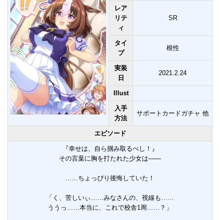
レア
リテ
SR
ィ
タイ
根性
プ
実装
2021.2.24
日
Illust
入手
サポートカードガチャ 他
方法
エピソード
『幸せは、自ら掴み取るべし！』
その言葉に胸を打たれた少女は――
……ちょっぴり後悔していた！
「く、苦しいぃ……みなさんの、視線も……
ううっ……本当に、これで校舎1周……？」