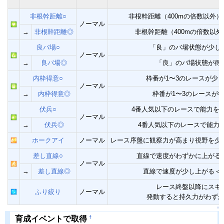
非根幹距離○
非根幹距離（400mの倍数以外
ノーマル
→
非根幹距離◎
非根幹距離（400mの倍数以
良バ場○
「良」のバ場状態が少し
ノーマル
→
良バ場◎
「良」のバ場状態が得
内枠得意○
枠番が1〜3のレースが少
ノーマル
→
内枠得意◎
枠番が1〜3のレースが
伏兵○
4番人気以下のレースで能力を
ノーマル
→
伏兵◎
4番人気以下のレースで能力
ホークアイ
ノーマル
レース序盤に観察力が高まり視野を少
差し直線○
直線で速度がわずかに上がる
ノーマル
→
差し直線◎
直線で速度が少し上がる＜
レース終盤以降にスキ
ふり絞り
ノーマル
発動すると持久力がわず
↑
†
育成イベントで取得