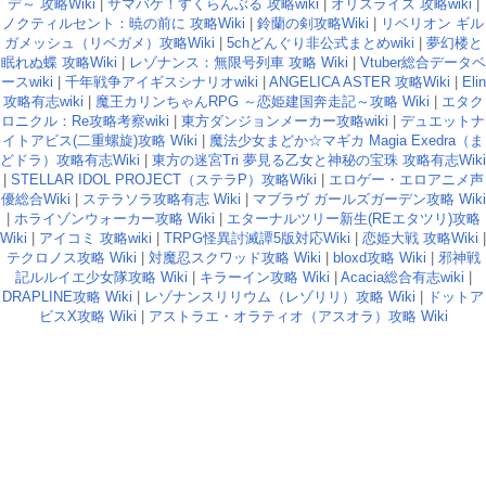
デ～ 攻略Wiki
|
サマバケ！すくらんぶる 攻略wiki
|
オリスライズ 攻略wiki
|
ノクティルセント：暁の前に 攻略Wiki
|
鈴蘭の剣攻略Wiki
|
リベリオン ギル
ガメッシュ（リベガメ）攻略Wiki
|
5chどんぐり非公式まとめwiki
|
夢幻楼と
眠れぬ蝶 攻略Wiki
|
レゾナンス：無限号列車 攻略 Wiki
|
Vtuber総合データベ
ースwiki
|
千年戦争アイギスシナリオwiki
|
ANGELICA ASTER 攻略Wiki
|
Elin
攻略有志wiki
|
魔王カリンちゃんRPG ～恋姫建国奔走記～攻略 Wiki
|
エタク
ロニクル：Re攻略考察wiki
|
東方ダンジョンメーカー攻略wiki
|
デュエットナ
イトアビス(二重螺旋)攻略 Wiki
|
魔法少女まどか☆マギカ Magia Exedra（ま
どドラ）攻略有志Wiki
|
東方の迷宮Tri 夢見る乙女と神秘の宝珠 攻略有志Wiki
|
STELLAR IDOL PROJECT（ステラP）攻略Wiki
|
エロゲー・エロアニメ声
優総合Wiki
|
ステラソラ攻略有志 Wiki
|
マブラヴ ガールズガーデン攻略 Wiki
|
ホライゾンウォーカー攻略 Wiki
|
エターナルツリー新生(REエタツリ)攻略
Wiki
|
アイコミ 攻略wiki
|
TRPG怪異討滅譚5版対応Wiki
|
恋姫大戦 攻略Wiki
|
テクロノス攻略 Wiki
|
対魔忍スクワッド攻略 Wiki
|
bloxd攻略 Wiki
|
邪神戦
記ルルイエ少女隊攻略 Wiki
|
キラーイン攻略 Wiki
|
Acacia総合有志wiki
|
DRAPLINE攻略 Wiki
|
レゾナンスリリウム（レゾリリ）攻略 Wiki
|
ドットア
ビスX攻略 Wiki
|
アストラエ・オラティオ（アスオラ）攻略 Wiki