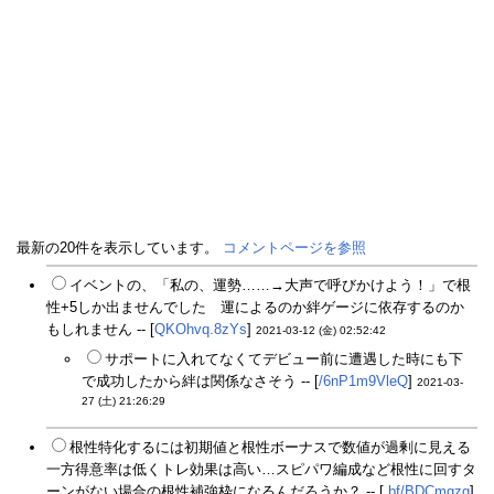
最新の20件を表示しています。
コメントページを参照
イベントの、「私の、運勢……→大声で呼びかけよう！」で根
性+5しか出ませんでした 運によるのか絆ゲージに依存するのか
もしれません -- [
QKOhvq.8zYs
]
2021-03-12 (金) 02:52:42
サポートに入れてなくてデビュー前に遭遇した時にも下
で成功したから絆は関係なさそう -- [
/6nP1m9VleQ
]
2021-03-
27 (土) 21:26:29
根性特化するには初期値と根性ボーナスで数値が過剰に見える
一方得意率は低くトレ効果は高い…スピパワ編成など根性に回すタ
ーンがない場合の根性補強枠になるんだろうか？ -- [
.bf/BDCmgzg
]