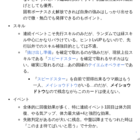
げとしても優秀。
固有ボーナスさえ解放できれば自身の強みはしっかり出せる
ので微・無凸でも発揮できるのもポイント。
スキル
連続イベントこそ先行スキルのみだが、ランダムでは緑スキ
ル中心にかなりバラけている。ヒントLvUPもないので、先
行以外でのスキル補強目的としては不適。
『
抜け出し準備
』を確定で取れるのが強みだが、現状上位ス
キルである『
スピードスター
』を確定で取れるサポカはな
い。確実に取れるのは…あの因縁の
テイエムオペラオー
であ
る。
『
スピードスター
』を自前で習得出来るウマ娘はもう
一人、
メイショウドトウ
がいる…のだが、
メイショウ
ドトウ
なので残念ながらこのカードは使えない。
イベント
全体的に回復効果が多く、特に連続イベント1回目は体力回
復、やる気アップ、体力最大値+4と強烈な効果。
失敗判定があるのが大いに残念。中盤以降までもつれた時は
『このまま待てばいいと思う』で十分か。
↑