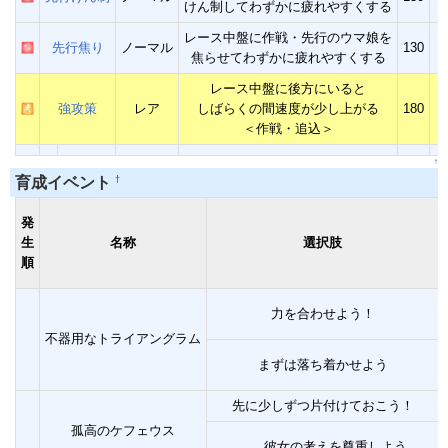
けん制してわずかに疲れやすくする
レース中盤に作戦・先行のウマ娘を
先行焦り
ノーマル
130
焦らせてわずかに疲れやすくする
レース中盤に後方にいると
強攻策
レア
しばらくの間速度が少し上がる
180
＜作戦・追込＞
↑
†
育成イベント
発
生
名称
選択肢
順
力を合わせよう！
不器用なトライアングラム
まずは落ち着かせよう
先に少しずつ片付けておこう！
孤高のケフェウス
……彼女の考えを尊重しよう