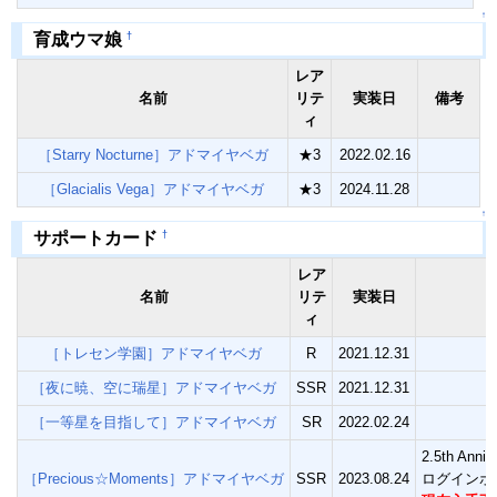
↑
†
育成ウマ娘
レア
名前
リテ
実装日
備考
ィ
［Starry Nocturne］アドマイヤベガ
★3
2022.02.16
［Glacialis Vega］アドマイヤベガ
★3
2024.11.28
↑
†
サポートカード
レア
名前
リテ
実装日
ィ
［トレセン学園］アドマイヤベガ
R
2021.12.31
［夜に暁、空に瑞星］アドマイヤベガ
SSR
2021.12.31
［一等星を目指して］アドマイヤベガ
SR
2022.02.24
2.5th Anni
［Precious☆Moments］アドマイヤベガ
SSR
2023.08.24
ログインボ