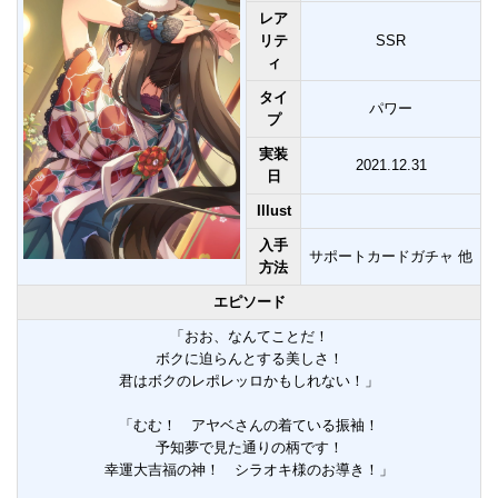
レア
リテ
SSR
ィ
タイ
パワー
プ
実装
2021.12.31
日
Illust
入手
サポートカードガチャ 他
方法
エピソード
「おお、なんてことだ！
ボクに迫らんとする美しさ！
君はボクのレポレッロかもしれない！」
「むむ！ アヤベさんの着ている振袖！
予知夢で見た通りの柄です！
幸運大吉福の神！ シラオキ様のお導き！」