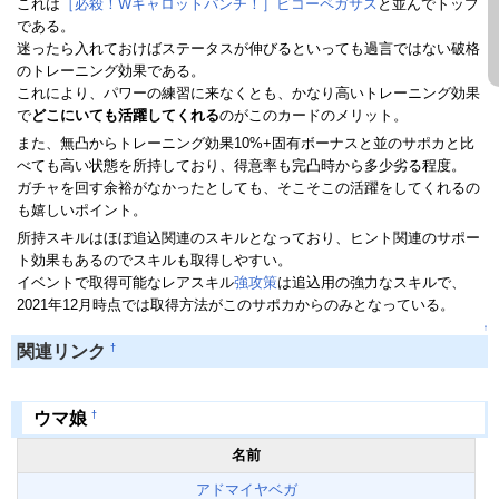
これは
［必殺！Wキャロットパンチ！］ビコーペガサス
と並んでトップ
である。
迷ったら入れておけばステータスが伸びるといっても過言ではない破格
のトレーニング効果である。
これにより、パワーの練習に来なくとも、かなり高いトレーニング効果
で
どこにいても活躍してくれる
のがこのカードのメリット。
また、無凸からトレーニング効果10%+固有ボーナスと並のサポカと比
べても高い状態を所持しており、得意率も完凸時から多少劣る程度。
ガチャを回す余裕がなかったとしても、そこそこの活躍をしてくれるの
も嬉しいポイント。
所持スキルはほぼ追込関連のスキルとなっており、ヒント関連のサポー
ト効果もあるのでスキルも取得しやすい。
イベントで取得可能なレアスキル
強攻策
は追込用の強力なスキルで、
2021年12月時点では取得方法がこのサポカからのみとなっている。
↑
†
関連リンク
†
ウマ娘
名前
アドマイヤベガ