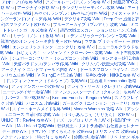
ア(オトフロ)攻略 Wiki
|
アズールレーン(アズレン)攻略 Wiki
|
対魔忍RPG攻
略 Wiki
|
アークナイツ攻略 Wiki
|
ラングリッサーモバイル攻略 Wiki
|
アート
ワール攻略 Wiki
|
あやかしランブル！(あやらぶ)攻略 Wiki
|
ツイステッドワ
ンダーランド(ツイステ)攻略 Wiki
|
デタリキZ攻略 Wiki
|
Deep One 虚無と夢
幻のフラグメント攻略Wiki
|
ブルーアーカイブ（ブルアカ）攻略 Wiki
|
ミス
トトレインガールズ攻略 Wiki
|
超昂大戦エスカレーションヒロインズ攻略
Wiki
|
ミナシゴノシゴト攻略 Wiki
|
エデンズリッターグレンツェ攻略 Wiki
|
戦国†恋姫オンライン～奥宴新史～攻略 Wiki
|
ウマ娘 プリティダービー 攻略
Wiki
|
エンジェリックリンク（エンクリ）攻略 Wiki
|
ニューラルクラウド攻
略 Wiki
|
れじぇくろ！ ～レジェンド・クローバー～攻略 Wiki
|
天下布魔攻略
Wiki
|
シュガーコンフリクト（シュガコン）攻略 Wiki
|
モンスター娘TD攻略
Wiki
|
天啓パラドクス(テンパラ)攻略 Wiki
|
クリムゾン妖魔大戦攻略 Wiki
|
アークナイツ エンドフィールド攻略 Wiki
|
ドールズフロントライン2：エク
シリウム攻略 Wiki
|
V Rising日本語攻略 Wiki
|
勝利の女神：NIKKE攻略 Wiki
|
ドルフィンウェーブ（ドルウェブ）攻略Wiki
|
宝石姫 Reincarnation攻略
Wiki
|
アライアンスセージ攻略Wiki
|
クレイヴ・サーガ（クレサガ）攻略Wiki
|
エーテルゲイザー攻略Wiki
|
ティンクルスターナイツ（クルスタ）攻略Wiki
|
リバース：1999攻略Wiki
|
Kemono Friends：Kingdom Wiki
|
スノウブレイ
ク 攻略 Wiki
|
ハニカム 攻略wiki
|
ガールズクリエイション（ガークリ）攻略
Wiki
|
スイートホームメイド攻略 Wiki
|
Modern Warships 攻略 Wiki
|
アッシ
ュエコーズ-白荊回廊-攻略 Wiki
|
りりぃあんじぇ（りりあん） 攻略Wiki
|
UNLIGHT：Revive 攻略Wiki
|
アズールプロミリア 有志Wiki
|
桜島RPサーバ
ーWiki
|
Mad Island 攻略Wiki
|
転職魔王～リストラ勇者のお仕置きセレナー
デ～ 攻略Wiki
|
サマバケ！すくらんぶる 攻略wiki
|
オリスライズ 攻略wiki
|
ノクティルセント：暁の前に 攻略Wiki
|
鈴蘭の剣攻略Wiki
|
リベリオン ギル