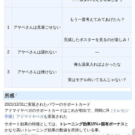
もう一度考えてみてあげたら？
1
アヤベさんは見過ごせない
完成したポスターを見るのが楽しみ！
2
アヤベさんは譲れない
―
俺も温泉入ればよかったな
3
アヤベさんは挫けない
実はモデル向いてるんじゃない？
↑
†
所感
2021/12/31に実装されたパワーのサポートカード
アドマイヤベガのサポートカードはこれが初出で、同時にR
［トレセン
学園］アドマイヤベガ
も実装された
サポート効果の特徴としては、
トレーニング効果15%+固有ボーナス
と
かなり高いトレーニング効果の数値を所持している事。