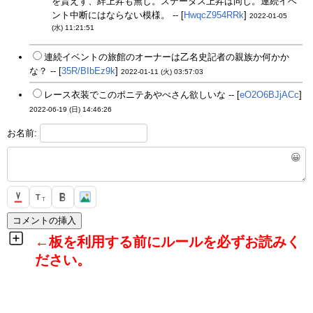
を貰えず、絆上昇も無し。ステータス上昇は同じ。連続イベ
ント中断にはならない模様。 -- [
HwqcZ954RRk
]
2022-01-05
(水) 11:21:51
連続イベントの旅館のオーナーは乙名史記者の親族か何かか
な？ -- [
35R/BIbEz9k
]
2022-01-11 (火) 03:57:03
レース衣装でこのポニテあやべさん欲しいな -- [
eO2O6BJjACc
]
2022-06-19 (日) 14:46:26
お名前:
😀
T
T
←板を利用する前にルールを必ずお読みく
ださい。