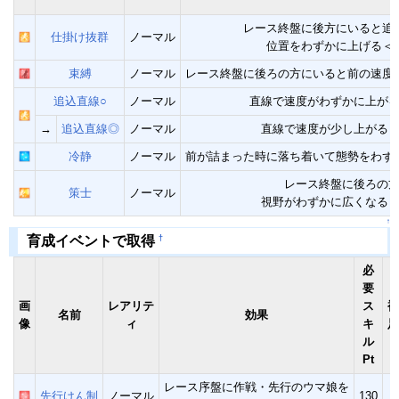
レース終盤に後方にいると追
仕掛け抜群
ノーマル
位置をわずかに上げる＜
束縛
ノーマル
レース終盤に後ろの方にいると前の速度
追込直線○
ノーマル
直線で速度がわずかに上が
→
追込直線◎
ノーマル
直線で速度が少し上がる
冷静
ノーマル
前が詰まった時に落ち着いて態勢をわず
レース終盤に後ろの
策士
ノーマル
視野がわずかに広くなる
↑
†
育成イベントで取得
必
要
画
レアリテ
ス
補
名前
効果
像
ィ
キ
足
ル
Pt
レース序盤に作戦・先行のウマ娘を
先行けん制
ノーマル
130