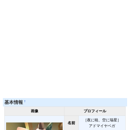
†
基本情報
画像
プロフィール
［夜に暁、空に瑞星］
名前
アドマイヤベガ