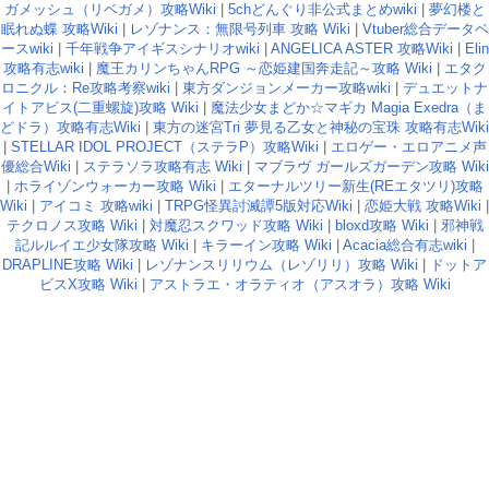
ガメッシュ（リベガメ）攻略Wiki
|
5chどんぐり非公式まとめwiki
|
夢幻楼と
眠れぬ蝶 攻略Wiki
|
レゾナンス：無限号列車 攻略 Wiki
|
Vtuber総合データベ
ースwiki
|
千年戦争アイギスシナリオwiki
|
ANGELICA ASTER 攻略Wiki
|
Elin
攻略有志wiki
|
魔王カリンちゃんRPG ～恋姫建国奔走記～攻略 Wiki
|
エタク
ロニクル：Re攻略考察wiki
|
東方ダンジョンメーカー攻略wiki
|
デュエットナ
イトアビス(二重螺旋)攻略 Wiki
|
魔法少女まどか☆マギカ Magia Exedra（ま
どドラ）攻略有志Wiki
|
東方の迷宮Tri 夢見る乙女と神秘の宝珠 攻略有志Wiki
|
STELLAR IDOL PROJECT（ステラP）攻略Wiki
|
エロゲー・エロアニメ声
優総合Wiki
|
ステラソラ攻略有志 Wiki
|
マブラヴ ガールズガーデン攻略 Wiki
|
ホライゾンウォーカー攻略 Wiki
|
エターナルツリー新生(REエタツリ)攻略
Wiki
|
アイコミ 攻略wiki
|
TRPG怪異討滅譚5版対応Wiki
|
恋姫大戦 攻略Wiki
|
テクロノス攻略 Wiki
|
対魔忍スクワッド攻略 Wiki
|
bloxd攻略 Wiki
|
邪神戦
記ルルイエ少女隊攻略 Wiki
|
キラーイン攻略 Wiki
|
Acacia総合有志wiki
|
DRAPLINE攻略 Wiki
|
レゾナンスリリウム（レゾリリ）攻略 Wiki
|
ドットア
ビスX攻略 Wiki
|
アストラエ・オラティオ（アスオラ）攻略 Wiki