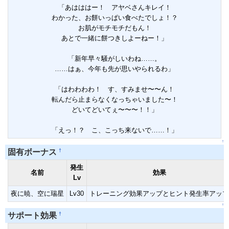
「あはははー！ アヤベさんキレイ！
わかった、お餅いっぱい食べたでしょ！？
お肌がモチモチだもん！
あとで一緒に餅つきしよーねー！」
「新年早々騒がしいわね……。
……はぁ、今年も先が思いやられるわ」
「はわわわわ！ す、すみませ〜〜ん！
転んだら止まらなくなっちゃいました〜！
どいてどいてぇ〜〜〜！！」
「えっ！？ こ、こっち来ないで……！」
↑
†
固有ボーナス
発生
名前
効果
Lv
夜に暁、空に瑞星
Lv30
トレーニング効果アップとヒント発生率アップ
↑
†
サポート効果