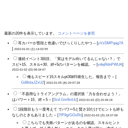
最新の20件を表示しています。
コメントページを参照
耳カバーが普段と色違いでびっくりしたやつ -- [
yVzDMPqag7A
]
2022-01-01 (土) 14:02:55
連続イベント3回目、「実はモデル向いてるんじゃない？」で
スピ+15、スキル+30、絆+5のパターンを確認。 -- [
vdejRdnPWUA
]
2022-01-02 (日) 09:34:07
俺もスピード15スキルpt30絆5発生した。報告まで -- [
Gd9ntaJZxU2
]
2022-01-05 (水) 20:07:29
「不器用なトライアングラム」の選択肢「力を合わせよう！」
はパワー＋15、絆＋5 -- [
Dcd.Gm9viUc
]
2022-01-02 (日) 20:36:19
1段階目もう一度考えて でパワー5と賢さ10だけでヒントも絆も
なしのときもありました -- [
7fP9g/GOsRo
]
2022-01-03 (月) 18:37:08
こちらでも失敗パターンがあるのを確認。スキルヒント