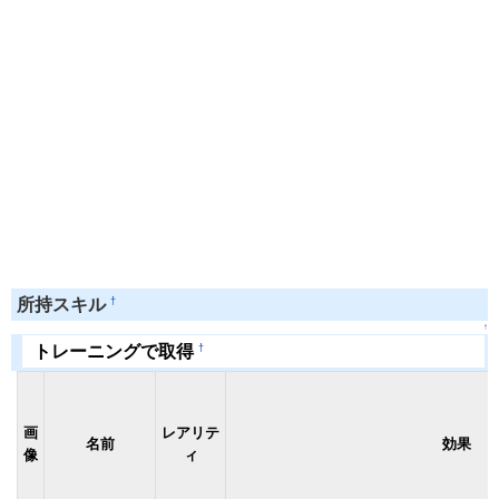
†
所持スキル
↑
†
トレーニングで取得
画
レアリテ
名前
効果
像
ィ