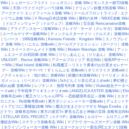
Wiki
|
シュガーコンフリクト（シュガコン）攻略 Wiki
|
モンスター娘TD攻略
Wiki
|
天啓パラドクス(テンパラ)攻略 Wiki
|
クリムゾン妖魔大戦攻略 Wiki
|
アークナイツ エンドフィールド攻略 Wiki
|
ドールズフロントライン2：エク
シリウム攻略 Wiki
|
V Rising日本語攻略 Wiki
|
勝利の女神：NIKKE攻略 Wiki
|
ドルフィンウェーブ（ドルウェブ）攻略Wiki
|
宝石姫 Reincarnation攻略
Wiki
|
アライアンスセージ攻略Wiki
|
クレイヴ・サーガ（クレサガ）攻略Wiki
|
エーテルゲイザー攻略Wiki
|
ティンクルスターナイツ（クルスタ）攻略Wiki
|
リバース：1999攻略Wiki
|
Kemono Friends：Kingdom Wiki
|
スノウブレイ
ク 攻略 Wiki
|
ハニカム 攻略wiki
|
ガールズクリエイション（ガークリ）攻略
Wiki
|
スイートホームメイド攻略 Wiki
|
Modern Warships 攻略 Wiki
|
アッシ
ュエコーズ-白荊回廊-攻略 Wiki
|
りりぃあんじぇ（りりあん） 攻略Wiki
|
UNLIGHT：Revive 攻略Wiki
|
アズールプロミリア 有志Wiki
|
桜島RPサーバ
ーWiki
|
Mad Island 攻略Wiki
|
転職魔王～リストラ勇者のお仕置きセレナー
デ～ 攻略Wiki
|
サマバケ！すくらんぶる 攻略wiki
|
オリスライズ 攻略wiki
|
ノクティルセント：暁の前に 攻略Wiki
|
鈴蘭の剣攻略Wiki
|
リベリオン ギル
ガメッシュ（リベガメ）攻略Wiki
|
5chどんぐり非公式まとめwiki
|
夢幻楼と
眠れぬ蝶 攻略Wiki
|
レゾナンス：無限号列車 攻略 Wiki
|
Vtuber総合データベ
ースwiki
|
千年戦争アイギスシナリオwiki
|
ANGELICA ASTER 攻略Wiki
|
Elin
攻略有志wiki
|
魔王カリンちゃんRPG ～恋姫建国奔走記～攻略 Wiki
|
エタク
ロニクル：Re攻略考察wiki
|
東方ダンジョンメーカー攻略wiki
|
デュエットナ
イトアビス(二重螺旋)攻略 Wiki
|
魔法少女まどか☆マギカ Magia Exedra（ま
どドラ）攻略有志Wiki
|
東方の迷宮Tri 夢見る乙女と神秘の宝珠 攻略有志Wiki
|
STELLAR IDOL PROJECT（ステラP）攻略Wiki
|
エロゲー・エロアニメ声
優総合Wiki
|
ステラソラ攻略有志 Wiki
|
マブラヴ ガールズガーデン攻略 Wiki
|
ホライゾンウォーカー攻略 Wiki
|
エターナルツリー新生(REエタツリ)攻略