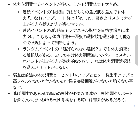
体力を消費するイベントが多い。しかも消費体力も大きめ。
連続イベントの1段階目ではどちらの選択肢を選んでも体
力-5。なおアップデート前は-15だった。賢さよりスタミナが
上がる方を選んだ方が多少マシか。
連続イベントの3段階目もレアスキル取得を目指す場合は体
力-20。こちらは体力回復+一匹狼の選択肢を選ぶ事も可能な
ので状況によって判断しよう。
ランダムイベントの「逃げられない選択？」でも体力消費す
る選択肢がある。ぶっちゃけ体力消費無しでパワーとスキル
ポイントが上がる方が魅力的なので、これは体力消費選択肢
を選ぶメリットが少ない。
弱点は前述の体力消費と、ヒントLvアップとヒント発生率アップは
高レベルでないと付かないので限界突破回数が少ないと強くない事
など。
逃げ属性である程度高めの根性が必要な育成や、根性属性サポート
を多く入れたいわゆる根性育成をする時には需要があるだろう。
↑