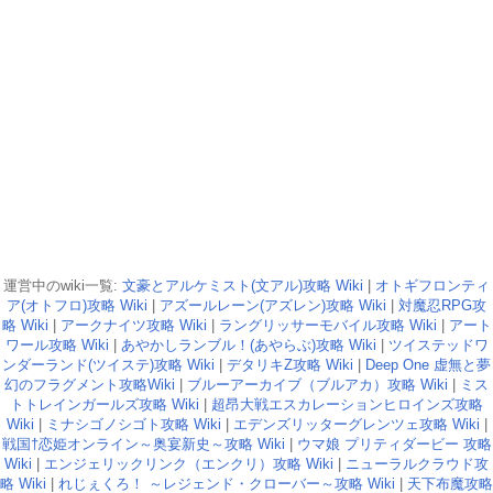
運営中のwiki一覧:
文豪とアルケミスト(文アル)攻略 Wiki
|
オトギフロンティ
ア(オトフロ)攻略 Wiki
|
アズールレーン(アズレン)攻略 Wiki
|
対魔忍RPG攻
略 Wiki
|
アークナイツ攻略 Wiki
|
ラングリッサーモバイル攻略 Wiki
|
アート
ワール攻略 Wiki
|
あやかしランブル！(あやらぶ)攻略 Wiki
|
ツイステッドワ
ンダーランド(ツイステ)攻略 Wiki
|
デタリキZ攻略 Wiki
|
Deep One 虚無と夢
幻のフラグメント攻略Wiki
|
ブルーアーカイブ（ブルアカ）攻略 Wiki
|
ミス
トトレインガールズ攻略 Wiki
|
超昂大戦エスカレーションヒロインズ攻略
Wiki
|
ミナシゴノシゴト攻略 Wiki
|
エデンズリッターグレンツェ攻略 Wiki
|
戦国†恋姫オンライン～奥宴新史～攻略 Wiki
|
ウマ娘 プリティダービー 攻略
Wiki
|
エンジェリックリンク（エンクリ）攻略 Wiki
|
ニューラルクラウド攻
略 Wiki
|
れじぇくろ！ ～レジェンド・クローバー～攻略 Wiki
|
天下布魔攻略