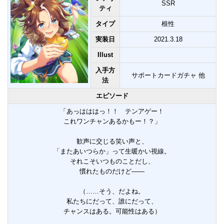
SSR
ティ
タイプ
根性
実装日
2021.3.18
Illust
入手方
サポートカードガチャ 他
法
エピソード
「あっはははっ！！ テンアゲー！
これワンチャンあるかもー！？」
歓声に交じる笑い声と、
「またあいつらか」って生暖かい視線。
それこそいつものことだし、
慣れたものだけど――
（……そう、だよね。
私たちにだって、誰にだって、
チャンスはある。可能性はある）