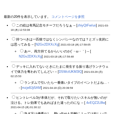
最新の20件を表示しています。
コメントページを参照
この絵は有馬記念モチーフだろうなぁ -- [
zhiyQtFw/uo
]
2021-03-
18 (木) 12:53:08
持つべきは一匹狼ではなくシンパシーなのでは？とズッ友的に
は思ってみる -- [
N2Gv2DXXcXg
]
2021-03-18 (木) 17:59:05
あー、両方持てるからいいのか(´・ω・｀) -- [
N2Gv2DXXcXg
]
2021-03-18 (木) 17:59:48
デッキに入れてないときにたまに発生する振り逃げランナウェ
イで体力を奪われてしんどい -- [
DSWctUKM3IQ
]
2021-03-29 (月)
02:15:53
ランダムで引いたら一番痛いタイプのイベントだよね… -
- [
mzje8Jji5AM
]
2021-04-18 (日) 20:39:59
ヒントレベル3が本体だが、それで取りたいスキルが無いのが
泣ける。トレ効果でもあればまた違ったのにな -- [
.4vEQZ2L8lw
]
2021-04-15 (木) 01:30:12
急ぎ足は優秀だし、勢い任せも距離によっては欲しいで