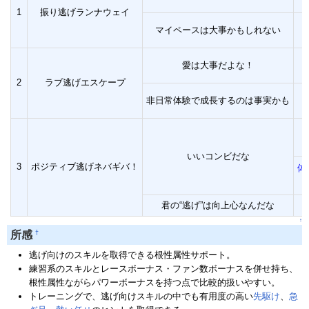
1
振り逃げランナウェイ
マイペースは大事かもしれない
愛は大事だよな！
2
ラブ逃げエスケープ
非日常体験で成長するのは事実かも
いいコンビだな
3
ポジティブ逃げネバギバ！
体
君の“逃げ”は向上心なんだな
↑
†
所感
逃げ向けのスキルを取得できる根性属性サポート。
練習系のスキルとレースボーナス・ファン数ボーナスを併せ持ち、
根性属性ながらパワーボーナスを持つ点で比較的扱いやすい。
トレーニングで、逃げ向けスキルの中でも有用度の高い
先駆け
、
急