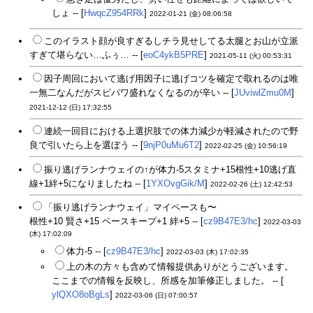
しょ -- [
HwqcZ954RRk
]
2022-01-21 (金) 08:06:58
このイラスト顔が良すぎるしチラ見せしてる太腿とお山が立派
すぎて堪らない…ふぅ… -- [
eoC4ykB5PRE
]
2021-05-11 (火) 00:53:31
因子周回において逃げ用因子に逃げコツを確定で取れるのは唯
一無二なんだがスピパワ盛れなくなるのが辛い -- [
JUviwlZmu0M
]
2021-12-12 (日) 17:32:55
連続一回目における上選択肢での体力減少が軽減されたので野
良で引いたら上を選ぼう -- [
9njP0uMu6T2
]
2022-02-25 (金) 10:56:19
振り逃げランナウェイの↑が体力-5スタミナ+15根性+10逃げ直
線+1絆+5になりましたね -- [
1YXOvgGik/M
]
2022-02-26 (土) 12:42:53
「振り逃げランナウェイ」マイペースも〜
根性+10 賢さ+15 ベースキープ+1 絆+5 -- [
cz9B47E3/hc
]
2022-03-03
(木) 17:02:09
体力-5 -- [
cz9B47E3/hc
]
2022-03-03 (木) 17:02:35
上の木の方々も含めて情報提供ありがとうございます。
ここまでの情報を反映し、所感を加筆修正しました。 -- [
ylQXO8oBgLs
]
2022-03-06 (日) 07:00:57