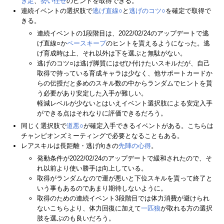
ぎ足
、
勢い任せ
のヒントを取得できる。
連続イベントの選択肢で
逃げ直線○
と
逃げのコツ○
を確定で取得で
きる。
連続イベントの1段階目は、2022/02/24のアップデートで逃
げ直線○か
ペースキープ
のヒントを貰えるようになった。逃
げ育成時は上、それ以外は下を選ぶと無駄がない。
逃げのコツ○は逃げ脚質にはぜひ付けたいスキルだが、自己
取得で持っている育成キャラは少なく、他サポートカードか
らの伝授だと多めのスキル数の中からランダムでヒントを貰
う必要があり安定した入手が難しい。
軽減レベルが少ないとはいえイベント選択肢による安定入手
ができる点はそれなりに評価できるだろう。
同じく選択肢で
道悪○
が確定入手できるイベントがある。こちらは
チャンピオンズミーティングで必要となることもある。
レアスキルは長距離・逃げ向きの
先陣の心得
。
発動条件が2022/02/24のアップデートで緩和されたので、そ
れ以前より使い勝手は向上している。
取得がランダムなので運が悪いと下位スキルを貰って終了と
いう事もあるのであまり期待しないように。
取得のための連続イベント3段階目では体力消費が避けられ
ないこちらより、体力回復に加えて
一匹狼
が取れる方の選択
肢を選ぶのも良いだろう。