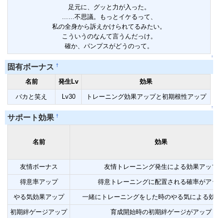
足元に、グッと力が入った。
……不思議。もっとイケるって、
私の全身から訴えかけられてるみたい。
こういうのなんて言うんだっけ。
確か、パンプスがどうのって。
↑
†
固有ボーナス
名前
発生Lv
効果
バカと笑え
Lv30
トレーニング効果アップと初期根性アップ
↑
†
サポート効果
名前
効果
友情ボーナス
友情トレーニング発生による効果アップ
得意率アップ
得意トレーニングに配置される確率がアッ
やる気効果アップ
一緒にトレーニングをした時のやる気による効
初期絆ゲージアップ
育成開始時の初期絆ゲージがアップ