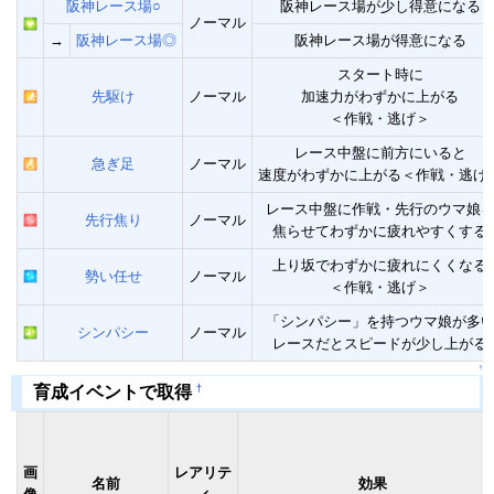
阪神レース場○
阪神レース場が少し得意になる
ノーマル
→
阪神レース場◎
阪神レース場が得意になる
スタート時に
先駆け
ノーマル
加速力がわずかに上がる
＜作戦・逃げ＞
レース中盤に前方にいると
急ぎ足
ノーマル
速度がわずかに上がる＜作戦・逃げ
レース中盤に作戦・先行のウマ娘
先行焦り
ノーマル
焦らせてわずかに疲れやすくする
上り坂でわずかに疲れにくくなる
勢い任せ
ノーマル
＜作戦・逃げ＞
「シンパシー」を持つウマ娘が多
シンパシー
ノーマル
レースだとスピードが少し上がる
↑
†
育成イベントで取得
画
レアリテ
名前
効果