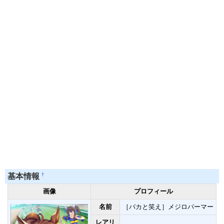
†
基本情報
画像
プロフィール
名前
［バカと笑え］メジロパーマー
レアリ