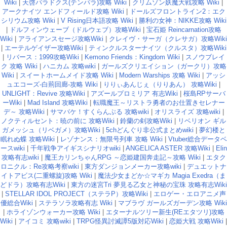
Wiki
|
天啓パラドクス(テンパラ)攻略 Wiki
|
クリムゾン妖魔大戦攻略 Wiki
|
アークナイツ エンドフィールド攻略 Wiki
|
ドールズフロントライン2：エク
シリウム攻略 Wiki
|
V Rising日本語攻略 Wiki
|
勝利の女神：NIKKE攻略 Wiki
|
ドルフィンウェーブ（ドルウェブ）攻略Wiki
|
宝石姫 Reincarnation攻略
Wiki
|
アライアンスセージ攻略Wiki
|
クレイヴ・サーガ（クレサガ）攻略Wiki
|
エーテルゲイザー攻略Wiki
|
ティンクルスターナイツ（クルスタ）攻略Wiki
|
リバース：1999攻略Wiki
|
Kemono Friends：Kingdom Wiki
|
スノウブレイ
ク 攻略 Wiki
|
ハニカム 攻略wiki
|
ガールズクリエイション（ガークリ）攻略
Wiki
|
スイートホームメイド攻略 Wiki
|
Modern Warships 攻略 Wiki
|
アッシ
ュエコーズ-白荊回廊-攻略 Wiki
|
りりぃあんじぇ（りりあん） 攻略Wiki
|
UNLIGHT：Revive 攻略Wiki
|
アズールプロミリア 有志Wiki
|
桜島RPサーバ
ーWiki
|
Mad Island 攻略Wiki
|
転職魔王～リストラ勇者のお仕置きセレナー
デ～ 攻略Wiki
|
サマバケ！すくらんぶる 攻略wiki
|
オリスライズ 攻略wiki
|
ノクティルセント：暁の前に 攻略Wiki
|
鈴蘭の剣攻略Wiki
|
リベリオン ギル
ガメッシュ（リベガメ）攻略Wiki
|
5chどんぐり非公式まとめwiki
|
夢幻楼と
眠れぬ蝶 攻略Wiki
|
レゾナンス：無限号列車 攻略 Wiki
|
Vtuber総合データベ
ースwiki
|
千年戦争アイギスシナリオwiki
|
ANGELICA ASTER 攻略Wiki
|
Elin
攻略有志wiki
|
魔王カリンちゃんRPG ～恋姫建国奔走記～攻略 Wiki
|
エタク
ロニクル：Re攻略考察wiki
|
東方ダンジョンメーカー攻略wiki
|
デュエットナ
イトアビス(二重螺旋)攻略 Wiki
|
魔法少女まどか☆マギカ Magia Exedra（ま
どドラ）攻略有志Wiki
|
東方の迷宮Tri 夢見る乙女と神秘の宝珠 攻略有志Wiki
|
STELLAR IDOL PROJECT（ステラP）攻略Wiki
|
エロゲー・エロアニメ声
優総合Wiki
|
ステラソラ攻略有志 Wiki
|
マブラヴ ガールズガーデン攻略 Wiki
|
ホライゾンウォーカー攻略 Wiki
|
エターナルツリー新生(REエタツリ)攻略
Wiki
|
アイコミ 攻略wiki
|
TRPG怪異討滅譚5版対応Wiki
|
恋姫大戦 攻略Wiki
|