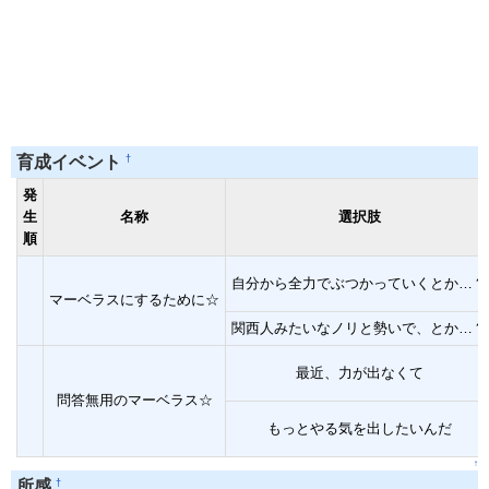
†
育成イベント
発
生
名称
選択肢
順
自分から全力でぶつかっていくとか…？
マーベラスにするために☆
関西人みたいなノリと勢いで、とか…？
最近、力が出なくて
問答無用のマーベラス☆
もっとやる気を出したいんだ
↑
†
所感