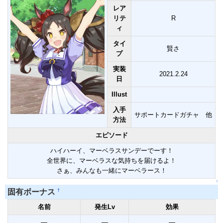
レア
リテ
R
ィ
タイ
賢さ
プ
実装
2021.2.24
日
Illust
入手
サポートカードガチャ 他
方法
エピソード
ハイハーイ、マーベラスサンデーでーす！
全世界に、マーベラスな気持ちを届けるよ！
さぁ、みんなも一緒にマーベラース！
↑
†
固有ボーナス
名前
発生Lv
効果
―
―
―