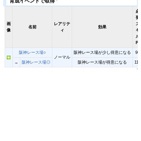
育成イベントで取得
必
要
画
レアリテ
ス
名前
効果
像
ィ
キ
ル
Pt
阪神レース場○
阪神レース場が少し得意になる
90
ノーマル
→
阪神レース場◎
阪神レース場が得意になる
110
↑