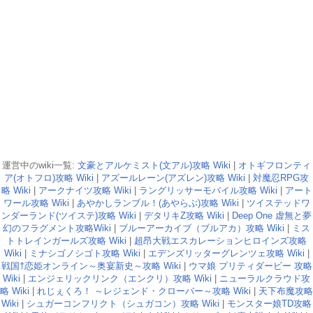
運営中のwiki一覧:
文豪とアルケミスト(文アル)攻略 Wiki
|
オトギフロンティ
ア(オトフロ)攻略 Wiki
|
アズールレーン(アズレン)攻略 Wiki
|
対魔忍RPG攻
略 Wiki
|
アークナイツ攻略 Wiki
|
ラングリッサーモバイル攻略 Wiki
|
アート
ワール攻略 Wiki
|
あやかしランブル！(あやらぶ)攻略 Wiki
|
ツイステッドワ
ンダーランド(ツイステ)攻略 Wiki
|
デタリキZ攻略 Wiki
|
Deep One 虚無と夢
幻のフラグメント攻略Wiki
|
ブルーアーカイブ（ブルアカ）攻略 Wiki
|
ミス
トトレインガールズ攻略 Wiki
|
超昂大戦エスカレーションヒロインズ攻略
Wiki
|
ミナシゴノシゴト攻略 Wiki
|
エデンズリッターグレンツェ攻略 Wiki
|
戦国†恋姫オンライン～奥宴新史～攻略 Wiki
|
ウマ娘 プリティダービー 攻略
Wiki
|
エンジェリックリンク（エンクリ）攻略 Wiki
|
ニューラルクラウド攻
略 Wiki
|
れじぇくろ！ ～レジェンド・クローバー～攻略 Wiki
|
天下布魔攻略
Wiki
|
シュガーコンフリクト（シュガコン）攻略 Wiki
|
モンスター娘TD攻略