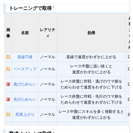
↑
†
トレーニングで取得
必
要
画
レアリテ
ス
名前
効果
像
ィ
キ
ル
Pt
直線巧者
ノーマル
直線で速度がわずかに上がる
17
レース中盤に追い抜くと
ペースアップ
ノーマル
17
速度がわずかに上がる
レース終盤に作戦・逃げのウマ娘を
逃げためらい
ノーマル
13
ためらわせて速度をわずかに下げる
レース終盤に作戦・先行のウマ娘を
先行ためらい
ノーマル
13
ためらわせて速度をわずかに下げる
レース中盤にスキルを多く発動すると
尻尾上がり
ノーマル
10
速度がわずかに上がる
↑
†