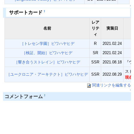
↑
†
サポートカード
レア
名前
リテ
実装日
ィ
［トレセン学園］ビワハヤヒデ
R
2021.02.24
［検証、開始］ビワハヤヒデ
SR
2021.02.24
［響き合うストレイン］ビワハヤヒデ
SSR
2021.08.18
『ウ
スト
［ユークロニア・アーキテクト］ビワハヤヒデ
SSR
2022.08.29
現在
関連リンクを編集する
↑
†
コメントフォーム