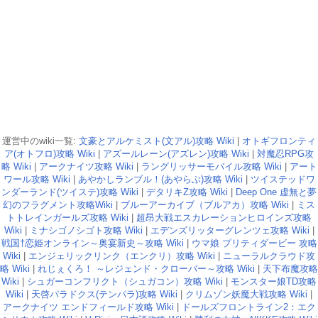
運営中のwiki一覧:
文豪とアルケミスト(文アル)攻略 Wiki
|
オトギフロンティ
ア(オトフロ)攻略 Wiki
|
アズールレーン(アズレン)攻略 Wiki
|
対魔忍RPG攻
略 Wiki
|
アークナイツ攻略 Wiki
|
ラングリッサーモバイル攻略 Wiki
|
アート
ワール攻略 Wiki
|
あやかしランブル！(あやらぶ)攻略 Wiki
|
ツイステッドワ
ンダーランド(ツイステ)攻略 Wiki
|
デタリキZ攻略 Wiki
|
Deep One 虚無と夢
幻のフラグメント攻略Wiki
|
ブルーアーカイブ（ブルアカ）攻略 Wiki
|
ミス
トトレインガールズ攻略 Wiki
|
超昂大戦エスカレーションヒロインズ攻略
Wiki
|
ミナシゴノシゴト攻略 Wiki
|
エデンズリッターグレンツェ攻略 Wiki
|
戦国†恋姫オンライン～奥宴新史～攻略 Wiki
|
ウマ娘 プリティダービー 攻略
Wiki
|
エンジェリックリンク（エンクリ）攻略 Wiki
|
ニューラルクラウド攻
略 Wiki
|
れじぇくろ！ ～レジェンド・クローバー～攻略 Wiki
|
天下布魔攻略
Wiki
|
シュガーコンフリクト（シュガコン）攻略 Wiki
|
モンスター娘TD攻略
Wiki
|
天啓パラドクス(テンパラ)攻略 Wiki
|
クリムゾン妖魔大戦攻略 Wiki
|
アークナイツ エンドフィールド攻略 Wiki
|
ドールズフロントライン2：エク