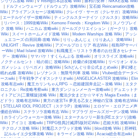
シリウム攻略 Wiki
|
V Rising日本語攻略 Wiki
|
勝利の女神：NIKKE攻略 Wiki
|
ドルフィンウェーブ（ドルウェブ）攻略Wiki
|
宝石姫 Reincarnation攻略
Wiki
|
アライアンスセージ攻略Wiki
|
クレイヴ・サーガ（クレサガ）攻略Wiki
|
エーテルゲイザー攻略Wiki
|
ティンクルスターナイツ（クルスタ）攻略Wiki
|
リバース：1999攻略Wiki
|
Kemono Friends：Kingdom Wiki
|
スノウブレイ
ク 攻略 Wiki
|
ハニカム 攻略wiki
|
ガールズクリエイション（ガークリ）攻略
Wiki
|
スイートホームメイド攻略 Wiki
|
Modern Warships 攻略 Wiki
|
アッシ
ュエコーズ-白荊回廊-攻略 Wiki
|
りりぃあんじぇ（りりあん） 攻略Wiki
|
UNLIGHT：Revive 攻略Wiki
|
アズールプロミリア 有志Wiki
|
桜島RPサーバ
ーWiki
|
Mad Island 攻略Wiki
|
転職魔王～リストラ勇者のお仕置きセレナー
デ～ 攻略Wiki
|
サマバケ！すくらんぶる 攻略wiki
|
オリスライズ 攻略wiki
|
ノクティルセント：暁の前に 攻略Wiki
|
鈴蘭の剣攻略Wiki
|
リベリオン ギル
ガメッシュ（リベガメ）攻略Wiki
|
5chどんぐり非公式まとめwiki
|
夢幻楼と
眠れぬ蝶 攻略Wiki
|
レゾナンス：無限号列車 攻略 Wiki
|
Vtuber総合データベ
ースwiki
|
千年戦争アイギスシナリオwiki
|
ANGELICA ASTER 攻略Wiki
|
Elin
攻略有志wiki
|
魔王カリンちゃんRPG ～恋姫建国奔走記～攻略 Wiki
|
エタク
ロニクル：Re攻略考察wiki
|
東方ダンジョンメーカー攻略wiki
|
デュエットナ
イトアビス(二重螺旋)攻略 Wiki
|
魔法少女まどか☆マギカ Magia Exedra（ま
どドラ）攻略有志Wiki
|
東方の迷宮Tri 夢見る乙女と神秘の宝珠 攻略有志Wiki
|
STELLAR IDOL PROJECT（ステラP）攻略Wiki
|
エロゲー・エロアニメ声
優総合Wiki
|
ステラソラ攻略有志 Wiki
|
マブラヴ ガールズガーデン攻略 Wiki
|
ホライゾンウォーカー攻略 Wiki
|
エターナルツリー新生(REエタツリ)攻略
Wiki
|
アイコミ 攻略wiki
|
TRPG怪異討滅譚5版対応Wiki
|
恋姫大戦 攻略Wiki
|
テクロノス攻略 Wiki
|
対魔忍スクワッド攻略 Wiki
|
bloxd攻略 Wiki
|
邪神戦
記ルルイエ少女隊攻略 Wiki
|
キラーイン攻略 Wiki
|
Acacia総合有志wiki
|