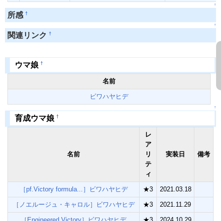
↑
†
所感
↑
†
関連リンク
†
ウマ娘
名前
ビワハヤヒデ
↑
†
育成ウマ娘
レ
ア
名前
リ
実装日
備考
テ
ィ
［pf.Victory formula...］ビワハヤヒデ
★3
2021.03.18
［ノエルージュ・キャロル］ビワハヤヒデ
★3
2021.11.29
［Engineered Victory］ビワハヤヒデ
★3
2024.10.29