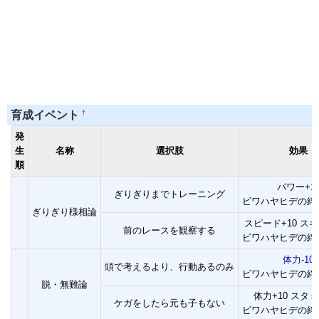
†
育成イベント
発
生
名称
選択肢
効果
順
パワー+1
ぎりぎりまでトレーニング
ビワハヤヒデの絆
ぎりぎり様相論
スピード+10 スキル
前のレースを観察する
ビワハヤヒデの絆
体力-10
頭で考えるより、行動あるのみ
ビワハヤヒデの絆
脱・無難論
体力+10 スタミ
ケガをしたら元も子もない
ビワハヤヒデの絆