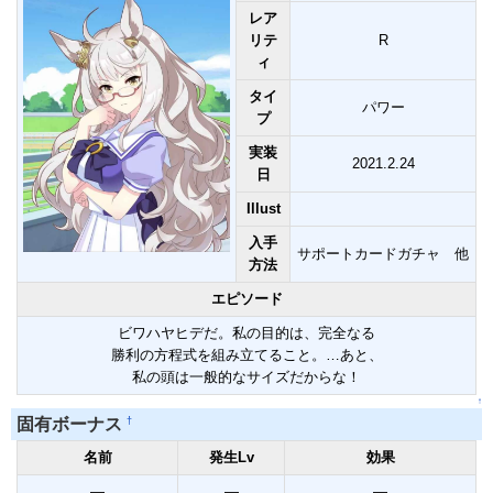
レア
リテ
R
ィ
タイ
パワー
プ
実装
2021.2.24
日
Illust
入手
サポートカードガチャ 他
方法
エピソード
ビワハヤヒデだ。私の目的は、完全なる
勝利の方程式を組み立てること。…あと、
私の頭は一般的なサイズだからな！
↑
†
固有ボーナス
名前
発生Lv
効果
―
―
―