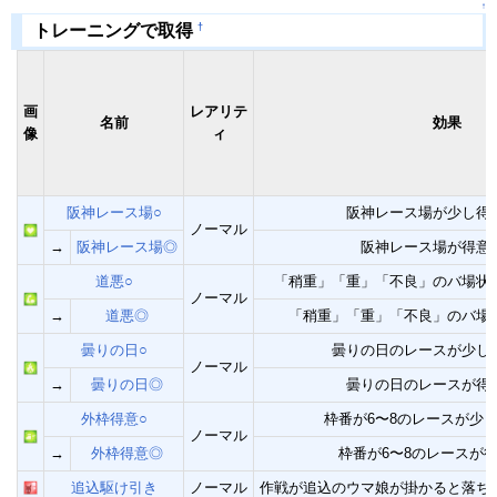
↑
†
トレーニングで取得
画
レアリテ
名前
効果
像
ィ
阪神レース場○
阪神レース場が少し得
ノーマル
→
阪神レース場◎
阪神レース場が得意
道悪○
「稍重」「重」「不良」のバ場状
ノーマル
→
道悪◎
「稍重」「重」「不良」のバ場
曇りの日○
曇りの日のレースが少し
ノーマル
→
曇りの日◎
曇りの日のレースが得
外枠得意○
枠番が6〜8のレースが少
ノーマル
→
外枠得意◎
枠番が6〜8のレースが
追込駆け引き
ノーマル
作戦が追込のウマ娘が掛かると落ち