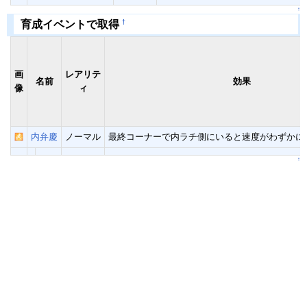
↑
†
育成イベントで取得
画
レアリテ
名前
効果
像
ィ
内弁慶
ノーマル
最終コーナーで内ラチ側にいると速度がわずかに
↑