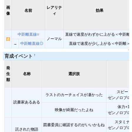
画
レアリテ
名前
効果
像
ィ
中距離直線○
直線で速度がわずかに上がる＜中距離
ノーマル
→
中距離直線◎
直線で速度が少し上がる＜中距離＞
↑
†
育成イベント
発
生
名称
選択肢
順
スピード+
ラストのカーチェイスが凄かった
ゼンノロブロ
読書家あるある
体力+10
映像が綺麗だったよね
ゼンノロブロ
スタミナ+1
図書委員に確認するのがいいかもね
ゼンノロブロ
託された物語