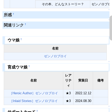
その本、どんなストーリー？
ゼンノロブロ
↑
†
所感
↑
†
関連リンク
†
ウマ娘
名前
ゼンノロブロイ
↑
†
育成ウマ娘
レア
名前
リテ
実装日
備考
ィ
［Heroic Author］ゼンノロブロイ
★3
2022.12.12
［Inlaid Stories］ゼンノロブロイ
★3
2024.08.30
↑
†
サポートカード