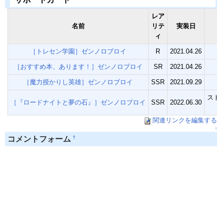
レア
名前
リテ
実装日
ィ
［トレセン学園］ゼンノロブロイ
R
2021.04.26
［おすすめ本、あります！］ゼンノロブロイ
SR
2021.04.26
［魔力授かりし英雄］ゼンノロブロイ
SSR
2021.09.29
スト
［『ロードナイトと夢の石』］ゼンノロブロイ
SSR
2022.06.30
関連リンクを編集する
↑
†
コメントフォーム