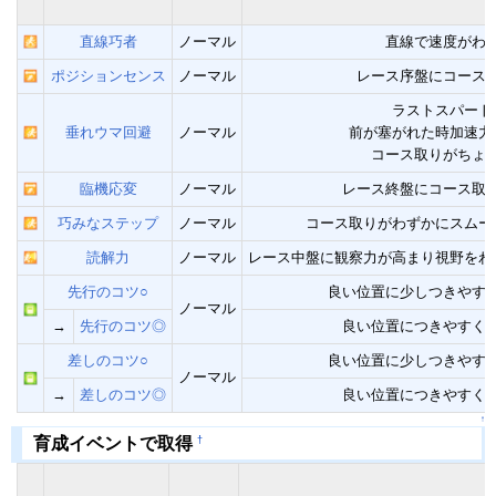
直線巧者
ノーマル
直線で速度がわ
ポジションセンス
ノーマル
レース序盤にコース
ラストスパート
垂れウマ回避
ノーマル
前が塞がれた時加速力
コース取りがちょ
臨機応変
ノーマル
レース終盤にコース取
巧みなステップ
ノーマル
コース取りがわずかにスムー
読解力
ノーマル
レース中盤に観察力が高まり視野をわ
先行のコツ○
良い位置に少しつきやす
ノーマル
→
先行のコツ◎
良い位置につきやすく
差しのコツ○
良い位置に少しつきやす
ノーマル
→
差しのコツ◎
良い位置につきやすく
↑
†
育成イベントで取得