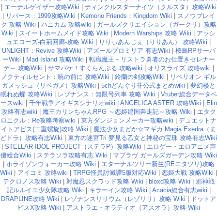
|
エーテルゲイザー攻略Wiki
|
ティンクルスターナイツ（クルスタ）攻略Wiki
|
リバース：1999攻略Wiki
|
Kemono Friends：Kingdom Wiki
|
スノウブレイ
ク 攻略 Wiki
|
ハニカム 攻略wiki
|
ガールズクリエイション（ガークリ）攻略
Wiki
|
スイートホームメイド攻略 Wiki
|
Modern Warships 攻略 Wiki
|
アッシ
ュエコーズ-白荊回廊-攻略 Wiki
|
りりぃあんじぇ（りりあん） 攻略Wiki
|
UNLIGHT：Revive 攻略Wiki
|
アズールプロミリア 有志Wiki
|
桜島RPサーバ
ーWiki
|
Mad Island 攻略Wiki
|
転職魔王～リストラ勇者のお仕置きセレナー
デ～ 攻略Wiki
|
サマバケ！すくらんぶる 攻略wiki
|
オリスライズ 攻略wiki
|
ノクティルセント：暁の前に 攻略Wiki
|
鈴蘭の剣攻略Wiki
|
リベリオン ギル
ガメッシュ（リベガメ）攻略Wiki
|
5chどんぐり非公式まとめwiki
|
夢幻楼と
眠れぬ蝶 攻略Wiki
|
レゾナンス：無限号列車 攻略 Wiki
|
Vtuber総合データベ
ースwiki
|
千年戦争アイギスシナリオwiki
|
ANGELICA ASTER 攻略Wiki
|
Elin
攻略有志wiki
|
魔王カリンちゃんRPG ～恋姫建国奔走記～攻略 Wiki
|
エタク
ロニクル：Re攻略考察wiki
|
東方ダンジョンメーカー攻略wiki
|
デュエットナ
イトアビス(二重螺旋)攻略 Wiki
|
魔法少女まどか☆マギカ Magia Exedra（ま
どドラ）攻略有志Wiki
|
東方の迷宮Tri 夢見る乙女と神秘の宝珠 攻略有志Wiki
|
STELLAR IDOL PROJECT（ステラP）攻略Wiki
|
エロゲー・エロアニメ声
優総合Wiki
|
ステラソラ攻略有志 Wiki
|
マブラヴ ガールズガーデン攻略 Wiki
|
ホライゾンウォーカー攻略 Wiki
|
エターナルツリー新生(REエタツリ)攻略
Wiki
|
アイコミ 攻略wiki
|
TRPG怪異討滅譚5版対応Wiki
|
恋姫大戦 攻略Wiki
|
テクロノス攻略 Wiki
|
対魔忍スクワッド攻略 Wiki
|
bloxd攻略 Wiki
|
邪神戦
記ルルイエ少女隊攻略 Wiki
|
キラーイン攻略 Wiki
|
Acacia総合有志wiki
|
DRAPLINE攻略 Wiki
|
レゾナンスリリウム（レゾリリ）攻略 Wiki
|
ドットア
ビスX攻略 Wiki
|
アストラエ・オラティオ（アスオラ）攻略 Wiki