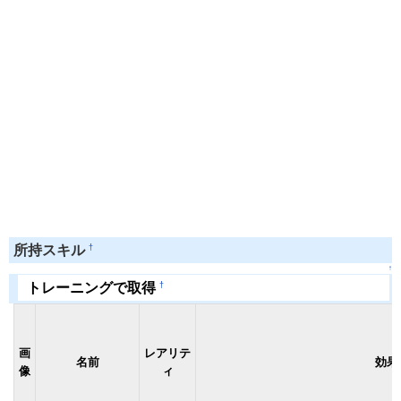
†
所持スキル
↑
†
トレーニングで取得
画
レアリテ
名前
効果
像
ィ