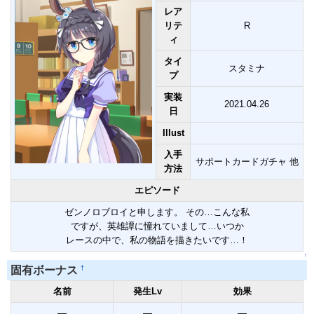
レア
リテ
R
ィ
タイ
スタミナ
プ
実装
2021.04.26
日
Illust
入手
サポートカードガチャ 他
方法
エピソード
ゼンノロブロイと申します。 その…こんな私
ですが、英雄譚に憧れていまして…いつか
レースの中で、私の物語を描きたいです…！
↑
†
固有ボーナス
名前
発生Lv
効果
―
―
―