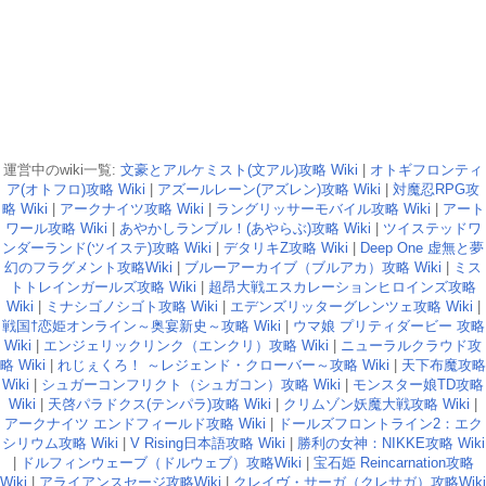
運営中のwiki一覧:
文豪とアルケミスト(文アル)攻略 Wiki
|
オトギフロンティ
ア(オトフロ)攻略 Wiki
|
アズールレーン(アズレン)攻略 Wiki
|
対魔忍RPG攻
略 Wiki
|
アークナイツ攻略 Wiki
|
ラングリッサーモバイル攻略 Wiki
|
アート
ワール攻略 Wiki
|
あやかしランブル！(あやらぶ)攻略 Wiki
|
ツイステッドワ
ンダーランド(ツイステ)攻略 Wiki
|
デタリキZ攻略 Wiki
|
Deep One 虚無と夢
幻のフラグメント攻略Wiki
|
ブルーアーカイブ（ブルアカ）攻略 Wiki
|
ミス
トトレインガールズ攻略 Wiki
|
超昂大戦エスカレーションヒロインズ攻略
Wiki
|
ミナシゴノシゴト攻略 Wiki
|
エデンズリッターグレンツェ攻略 Wiki
|
戦国†恋姫オンライン～奥宴新史～攻略 Wiki
|
ウマ娘 プリティダービー 攻略
Wiki
|
エンジェリックリンク（エンクリ）攻略 Wiki
|
ニューラルクラウド攻
略 Wiki
|
れじぇくろ！ ～レジェンド・クローバー～攻略 Wiki
|
天下布魔攻略
Wiki
|
シュガーコンフリクト（シュガコン）攻略 Wiki
|
モンスター娘TD攻略
Wiki
|
天啓パラドクス(テンパラ)攻略 Wiki
|
クリムゾン妖魔大戦攻略 Wiki
|
アークナイツ エンドフィールド攻略 Wiki
|
ドールズフロントライン2：エク
シリウム攻略 Wiki
|
V Rising日本語攻略 Wiki
|
勝利の女神：NIKKE攻略 Wiki
|
ドルフィンウェーブ（ドルウェブ）攻略Wiki
|
宝石姫 Reincarnation攻略
Wiki
|
アライアンスセージ攻略Wiki
|
クレイヴ・サーガ（クレサガ）攻略Wiki