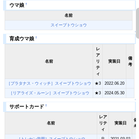
†
ウマ娘
名前
スイープトウショウ
↑
†
育成ウマ娘
レ
ア
備
名前
リ
実装日
考
テ
ィ
［プラタナス・ウィッチ］スイープトウショウ
★3
2022.06.20
［リアライズ・ルーン］スイープトウショウ
★3
2024.05.30
↑
†
サポートカード
レア
備
名前
リテ
実装日
考
ィ
［トレセン学園］スイープトウショウ
R
2021.03.02