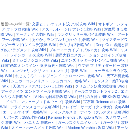
運営中のwiki一覧:
文豪とアルケミスト(文アル)攻略 Wiki
|
オトギフロンティ
ア(オトフロ)攻略 Wiki
|
アズールレーン(アズレン)攻略 Wiki
|
対魔忍RPG攻
略 Wiki
|
アークナイツ攻略 Wiki
|
ラングリッサーモバイル攻略 Wiki
|
アート
ワール攻略 Wiki
|
あやかしランブル！(あやらぶ)攻略 Wiki
|
ツイステッドワ
ンダーランド(ツイステ)攻略 Wiki
|
デタリキZ攻略 Wiki
|
Deep One 虚無と夢
幻のフラグメント攻略Wiki
|
ブルーアーカイブ（ブルアカ）攻略 Wiki
|
ミス
トトレインガールズ攻略 Wiki
|
超昂大戦エスカレーションヒロインズ攻略
Wiki
|
ミナシゴノシゴト攻略 Wiki
|
エデンズリッターグレンツェ攻略 Wiki
|
戦国†恋姫オンライン～奥宴新史～攻略 Wiki
|
ウマ娘 プリティダービー 攻略
Wiki
|
エンジェリックリンク（エンクリ）攻略 Wiki
|
ニューラルクラウド攻
略 Wiki
|
れじぇくろ！ ～レジェンド・クローバー～攻略 Wiki
|
天下布魔攻略
Wiki
|
シュガーコンフリクト（シュガコン）攻略 Wiki
|
モンスター娘TD攻略
Wiki
|
天啓パラドクス(テンパラ)攻略 Wiki
|
クリムゾン妖魔大戦攻略 Wiki
|
アークナイツ エンドフィールド攻略 Wiki
|
ドールズフロントライン2：エク
シリウム攻略 Wiki
|
V Rising日本語攻略 Wiki
|
勝利の女神：NIKKE攻略 Wiki
|
ドルフィンウェーブ（ドルウェブ）攻略Wiki
|
宝石姫 Reincarnation攻略
Wiki
|
アライアンスセージ攻略Wiki
|
クレイヴ・サーガ（クレサガ）攻略Wiki
|
エーテルゲイザー攻略Wiki
|
ティンクルスターナイツ（クルスタ）攻略Wiki
|
リバース：1999攻略Wiki
|
Kemono Friends：Kingdom Wiki
|
スノウブレイ
ク 攻略 Wiki
|
ハニカム 攻略wiki
|
ガールズクリエイション（ガークリ）攻略
Wiki
|
スイートホームメイド攻略 Wiki
|
Modern Warships 攻略 Wiki
|
アッシ