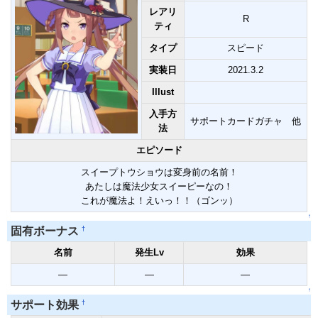
レアリ
R
ティ
タイプ
スピード
実装日
2021.3.2
Illust
入手方
サポートカードガチャ 他
法
エピソード
スイープトウショウは変身前の名前！
あたしは魔法少女スイーピーなの！
これが魔法よ！えいっ！！（ゴンッ）
↑
†
固有ボーナス
名前
発生Lv
効果
―
―
―
↑
†
サポート効果