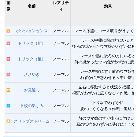
画
レアリテ
名前
効果
像
ィ
ポジションセンス
ノーマル
レース序盤にコース取りがうまく
レース中盤に前の方にいると
トリック（前）
ノーマル
後ろの掛かったウマ娘がわずかに疲
レース中盤に後ろの方にいると
トリック（後）
ノーマル
前の掛かったウマ娘がわずかに疲
レース中盤にすぐ前のウマ娘を
ささやき
ノーマル
わずかに戸惑わせる＜中距離＞
左右に移動すると状況を把握し
お見通し
ノーマル
視野がわずかに広くなる＜作戦・追
下り坂でわずかに
下校の楽しみ
ノーマル
疲れにくくなる＜作戦・追込＞
前のウマ娘のすぐ後ろに付ける
スリップストリーム
ノーマル
風の抵抗をわずかに受けにくくな
↑