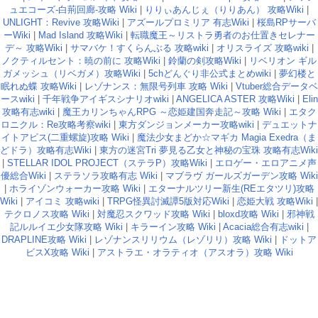
ュエコーズ-白荊回廊-攻略 Wiki
|
りりぃあんじぇ（りりあん） 攻略Wiki
|
UNLIGHT：Revive 攻略Wiki
|
アズールプロミリア 有志Wiki
|
桜島RPサーバ
ーWiki
|
Mad Island 攻略Wiki
|
転職魔王～リストラ勇者のお仕置きセレナー
デ～ 攻略Wiki
|
サマバケ！すくらんぶる 攻略wiki
|
オリスライズ 攻略wiki
|
ノクティルセント：暁の前に 攻略Wiki
|
鈴蘭の剣攻略Wiki
|
リベリオン ギル
ガメッシュ（リベガメ）攻略Wiki
|
5chどんぐり非公式まとめwiki
|
夢幻楼と
眠れぬ蝶 攻略Wiki
|
レゾナンス：無限号列車 攻略 Wiki
|
Vtuber総合データベ
ースwiki
|
千年戦争アイギスシナリオwiki
|
ANGELICA ASTER 攻略Wiki
|
Elin
攻略有志wiki
|
魔王カリンちゃんRPG ～恋姫建国奔走記～攻略 Wiki
|
エタク
ロニクル：Re攻略考察wiki
|
東方ダンジョンメーカー攻略wiki
|
デュエットナ
イトアビス(二重螺旋)攻略 Wiki
|
魔法少女まどか☆マギカ Magia Exedra（ま
どドラ）攻略有志Wiki
|
東方の迷宮Tri 夢見る乙女と神秘の宝珠 攻略有志Wiki
|
STELLAR IDOL PROJECT（ステラP）攻略Wiki
|
エロゲー・エロアニメ声
優総合Wiki
|
ステラソラ攻略有志 Wiki
|
マブラヴ ガールズガーデン攻略 Wiki
|
ホライゾンウォーカー攻略 Wiki
|
エターナルツリー新生(REエタツリ)攻略
Wiki
|
アイコミ 攻略wiki
|
TRPG怪異討滅譚5版対応Wiki
|
恋姫大戦 攻略Wiki
|
テクロノス攻略 Wiki
|
対魔忍スクワッド攻略 Wiki
|
bloxd攻略 Wiki
|
邪神戦
記ルルイエ少女隊攻略 Wiki
|
キラーイン攻略 Wiki
|
Acacia総合有志wiki
|
DRAPLINE攻略 Wiki
|
レゾナンスリリウム（レゾリリ）攻略 Wiki
|
ドットア
ビスX攻略 Wiki
|
アストラエ・オラティオ（アスオラ）攻略 Wiki