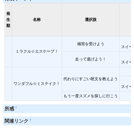
発
生
名称
選択肢
順
補習を受けよう
スイー
ミラクル☆エスケープ！
走って逃げよう！
スイー
代わりにすごい呪文を教えよう
ワンダフル☆ミステイク！
スイー
もう一度スズメを探しに行こう
↑
†
所感
↑
†
関連リンク