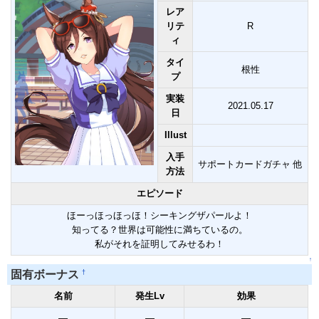
レア
リテ
R
ィ
タイ
根性
プ
実装
2021.05.17
日
Illust
入手
サポートカードガチャ 他
方法
エピソード
ほーっほっほっほ！シーキングザパールよ！
知ってる？世界は可能性に満ちているの。
私がそれを証明してみせるわ！
↑
†
固有ボーナス
名前
発生Lv
効果
―
―
―