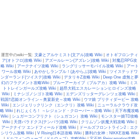
運営中のwiki一覧:
文豪とアルケミスト(文アル)攻略 Wiki
|
オトギフロンティ
ア(オトフロ)攻略 Wiki
|
アズールレーン(アズレン)攻略 Wiki
|
対魔忍RPG攻
略 Wiki
|
アークナイツ攻略 Wiki
|
ラングリッサーモバイル攻略 Wiki
|
アート
ワール攻略 Wiki
|
あやかしランブル！(あやらぶ)攻略 Wiki
|
ツイステッドワ
ンダーランド(ツイステ)攻略 Wiki
|
デタリキZ攻略 Wiki
|
Deep One 虚無と夢
幻のフラグメント攻略Wiki
|
ブルーアーカイブ（ブルアカ）攻略 Wiki
|
ミス
トトレインガールズ攻略 Wiki
|
超昂大戦エスカレーションヒロインズ攻略
Wiki
|
ミナシゴノシゴト攻略 Wiki
|
エデンズリッターグレンツェ攻略 Wiki
|
戦国†恋姫オンライン～奥宴新史～攻略 Wiki
|
ウマ娘 プリティダービー 攻略
Wiki
|
エンジェリックリンク（エンクリ）攻略 Wiki
|
ニューラルクラウド攻
略 Wiki
|
れじぇくろ！ ～レジェンド・クローバー～攻略 Wiki
|
天下布魔攻略
Wiki
|
シュガーコンフリクト（シュガコン）攻略 Wiki
|
モンスター娘TD攻略
Wiki
|
天啓パラドクス(テンパラ)攻略 Wiki
|
クリムゾン妖魔大戦攻略 Wiki
|
アークナイツ エンドフィールド攻略 Wiki
|
ドールズフロントライン2：エク
シリウム攻略 Wiki
|
V Rising日本語攻略 Wiki
|
勝利の女神：NIKKE攻略 Wiki
|
ドルフィンウェーブ（ドルウェブ）攻略Wiki
|
宝石姫 Reincarnation攻略