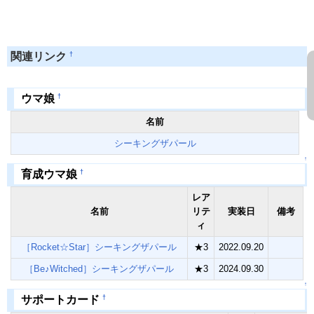
†
関連リンク
†
ウマ娘
名前
シーキングザパール
↑
†
育成ウマ娘
レア
名前
リテ
実装日
備考
ィ
［Rocket☆Star］シーキングザパール
★3
2022.09.20
［Be♪Witched］シーキングザパール
★3
2024.09.30
↑
†
サポートカード