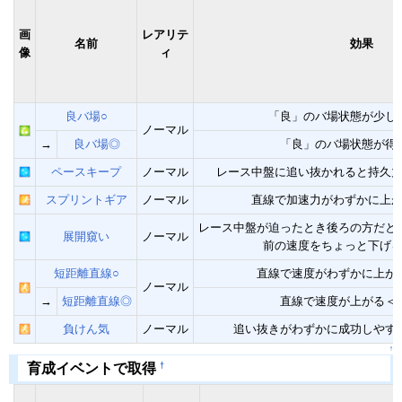
画
レアリテ
名前
効果
像
ィ
良バ場○
「良」のバ場状態が少し
ノーマル
→
良バ場◎
「良」のバ場状態が得
ペースキープ
ノーマル
レース中盤に追い抜かれると持久
スプリントギア
ノーマル
直線で加速力がわずかに上
レース中盤が迫ったとき後ろの方だと
展開窺い
ノーマル
前の速度をちょっと下げ
短距離直線○
直線で速度がわずかに上が
ノーマル
→
短距離直線◎
直線で速度が上がる＜
負けん気
ノーマル
追い抜きがわずかに成功しやす
↑
†
育成イベントで取得