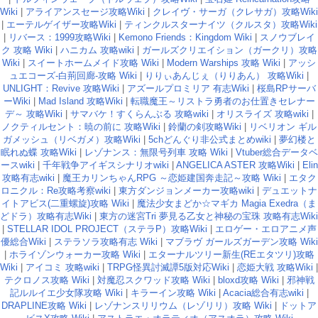
Wiki
|
アライアンスセージ攻略Wiki
|
クレイヴ・サーガ（クレサガ）攻略Wiki
|
エーテルゲイザー攻略Wiki
|
ティンクルスターナイツ（クルスタ）攻略Wiki
|
リバース：1999攻略Wiki
|
Kemono Friends：Kingdom Wiki
|
スノウブレイ
ク 攻略 Wiki
|
ハニカム 攻略wiki
|
ガールズクリエイション（ガークリ）攻略
Wiki
|
スイートホームメイド攻略 Wiki
|
Modern Warships 攻略 Wiki
|
アッシ
ュエコーズ-白荊回廊-攻略 Wiki
|
りりぃあんじぇ（りりあん） 攻略Wiki
|
UNLIGHT：Revive 攻略Wiki
|
アズールプロミリア 有志Wiki
|
桜島RPサーバ
ーWiki
|
Mad Island 攻略Wiki
|
転職魔王～リストラ勇者のお仕置きセレナー
デ～ 攻略Wiki
|
サマバケ！すくらんぶる 攻略wiki
|
オリスライズ 攻略wiki
|
ノクティルセント：暁の前に 攻略Wiki
|
鈴蘭の剣攻略Wiki
|
リベリオン ギル
ガメッシュ（リベガメ）攻略Wiki
|
5chどんぐり非公式まとめwiki
|
夢幻楼と
眠れぬ蝶 攻略Wiki
|
レゾナンス：無限号列車 攻略 Wiki
|
Vtuber総合データベ
ースwiki
|
千年戦争アイギスシナリオwiki
|
ANGELICA ASTER 攻略Wiki
|
Elin
攻略有志wiki
|
魔王カリンちゃんRPG ～恋姫建国奔走記～攻略 Wiki
|
エタク
ロニクル：Re攻略考察wiki
|
東方ダンジョンメーカー攻略wiki
|
デュエットナ
イトアビス(二重螺旋)攻略 Wiki
|
魔法少女まどか☆マギカ Magia Exedra（ま
どドラ）攻略有志Wiki
|
東方の迷宮Tri 夢見る乙女と神秘の宝珠 攻略有志Wiki
|
STELLAR IDOL PROJECT（ステラP）攻略Wiki
|
エロゲー・エロアニメ声
優総合Wiki
|
ステラソラ攻略有志 Wiki
|
マブラヴ ガールズガーデン攻略 Wiki
|
ホライゾンウォーカー攻略 Wiki
|
エターナルツリー新生(REエタツリ)攻略
Wiki
|
アイコミ 攻略wiki
|
TRPG怪異討滅譚5版対応Wiki
|
恋姫大戦 攻略Wiki
|
テクロノス攻略 Wiki
|
対魔忍スクワッド攻略 Wiki
|
bloxd攻略 Wiki
|
邪神戦
記ルルイエ少女隊攻略 Wiki
|
キラーイン攻略 Wiki
|
Acacia総合有志wiki
|
DRAPLINE攻略 Wiki
|
レゾナンスリリウム（レゾリリ）攻略 Wiki
|
ドットア