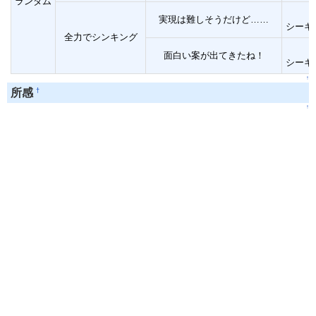
ランダム
実現は難しそうだけど……
シーキ
全力でシンキング
面白い案が出てきたね！
シーキ
↑
†
所感
↑