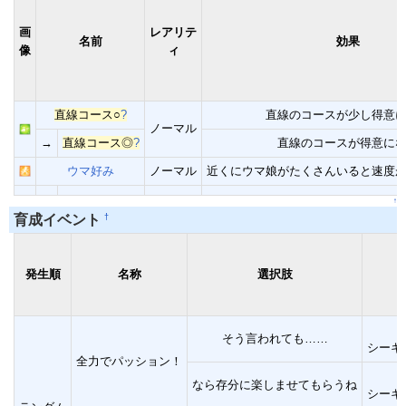
画
レアリテ
名前
効果
像
ィ
直線コース○
?
直線のコースが少し得意
ノーマル
→
直線コース◎
?
直線のコースが得意に
ウマ好み
ノーマル
近くにウマ娘がたくさんいると速度
↑
†
育成イベント
発生順
名称
選択肢
そう言われても……
シーキ
全力でパッション！
なら存分に楽しませてもらうね
シーキ