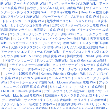
略 Wiki
|
アークナイツ攻略 Wiki
|
ラングリッサーモバイル攻略 Wiki
|
アート
ワール攻略 Wiki
|
あやかしランブル！(あやらぶ)攻略 Wiki
|
ツイステッドワ
ンダーランド(ツイステ)攻略 Wiki
|
デタリキZ攻略 Wiki
|
Deep One 虚無と夢
幻のフラグメント攻略Wiki
|
ブルーアーカイブ（ブルアカ）攻略 Wiki
|
ミス
トトレインガールズ攻略 Wiki
|
超昂大戦エスカレーションヒロインズ攻略
Wiki
|
ミナシゴノシゴト攻略 Wiki
|
エデンズリッターグレンツェ攻略 Wiki
|
戦国†恋姫オンライン～奥宴新史～攻略 Wiki
|
ウマ娘 プリティダービー 攻略
Wiki
|
エンジェリックリンク（エンクリ）攻略 Wiki
|
ニューラルクラウド攻
略 Wiki
|
れじぇくろ！ ～レジェンド・クローバー～攻略 Wiki
|
天下布魔攻略
Wiki
|
シュガーコンフリクト（シュガコン）攻略 Wiki
|
モンスター娘TD攻略
Wiki
|
天啓パラドクス(テンパラ)攻略 Wiki
|
クリムゾン妖魔大戦攻略 Wiki
|
アークナイツ エンドフィールド攻略 Wiki
|
ドールズフロントライン2：エク
シリウム攻略 Wiki
|
V Rising日本語攻略 Wiki
|
勝利の女神：NIKKE攻略 Wiki
|
ドルフィンウェーブ（ドルウェブ）攻略Wiki
|
宝石姫 Reincarnation攻略
Wiki
|
アライアンスセージ攻略Wiki
|
クレイヴ・サーガ（クレサガ）攻略Wiki
|
エーテルゲイザー攻略Wiki
|
ティンクルスターナイツ（クルスタ）攻略Wiki
|
リバース：1999攻略Wiki
|
Kemono Friends：Kingdom Wiki
|
スノウブレイ
ク 攻略 Wiki
|
ハニカム 攻略wiki
|
ガールズクリエイション（ガークリ）攻略
Wiki
|
スイートホームメイド攻略 Wiki
|
Modern Warships 攻略 Wiki
|
アッシ
ュエコーズ-白荊回廊-攻略 Wiki
|
りりぃあんじぇ（りりあん） 攻略Wiki
|
UNLIGHT：Revive 攻略Wiki
|
アズールプロミリア 有志Wiki
|
桜島RPサーバ
ーWiki
|
Mad Island 攻略Wiki
|
転職魔王～リストラ勇者のお仕置きセレナー
デ～ 攻略Wiki
|
サマバケ！すくらんぶる 攻略wiki
|
オリスライズ 攻略wiki
|
ノクティルセント：暁の前に 攻略Wiki
|
鈴蘭の剣攻略Wiki
|
リベリオン ギル
ガメッシュ（リベガメ）攻略Wiki
|
5chどんぐり非公式まとめwiki
|
夢幻楼と