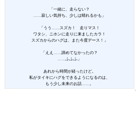
「一緒に、走らない？
……寂しい気持ち、少しは晴れるかも」
「うう……スズカ！ 走りマス！
ワタシ、ニホンに走りに来ましたカラ！
スズカからのハグは、また今度デース！」
「ええ……諦めてなかったの？
……ふふふ」
あれから時間が経ったけど。
私がタイキにハグをできるようになるのは、
もう少し未来のお話……。
↑