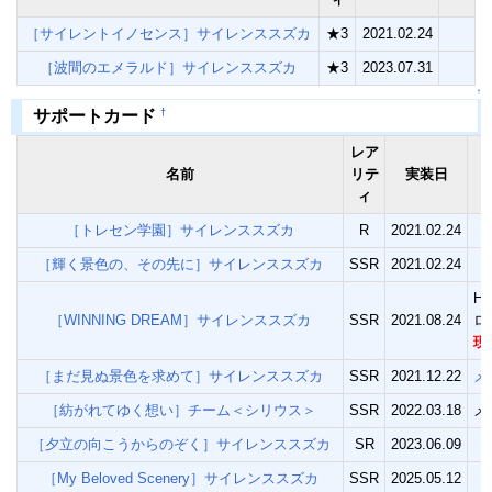
［サイレントイノセンス］サイレンススズカ
★3
2021.02.24
［波間のエメラルド］サイレンススズカ
★3
2023.07.31
↑
†
サポートカード
レア
名前
リテ
実装日
ィ
［トレセン学園］サイレンススズカ
R
2021.02.24
［輝く景色の、その先に］サイレンススズカ
SSR
2021.02.24
Ha
［WINNING DREAM］サイレンススズカ
SSR
2021.08.24
ロ
現
［まだ見ぬ景色を求めて］サイレンススズカ
SSR
2021.12.22
メ
［紡がれてゆく想い］チーム＜シリウス＞
SSR
2022.03.18
メ
［夕立の向こうからのぞく］サイレンススズカ
SR
2023.06.09
［My Beloved Scenery］サイレンススズカ
SSR
2025.05.12