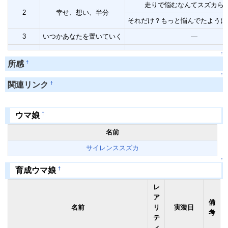
走りで悩むなんてスズカら
2
幸せ、想い、半分
それだけ？もっと悩んでたように
3
いつかあなたを置いていく
―
↑
†
所感
↑
†
関連リンク
†
ウマ娘
名前
サイレンススズカ
↑
†
育成ウマ娘
レ
ア
備
名前
リ
実装日
考
テ
ィ