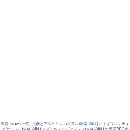
運営中のwiki一覧:
文豪とアルケミスト(文アル)攻略 Wiki
|
オトギフロンティ
ア(オトフロ)攻略 Wiki
|
アズールレーン(アズレン)攻略 Wiki
|
対魔忍RPG攻