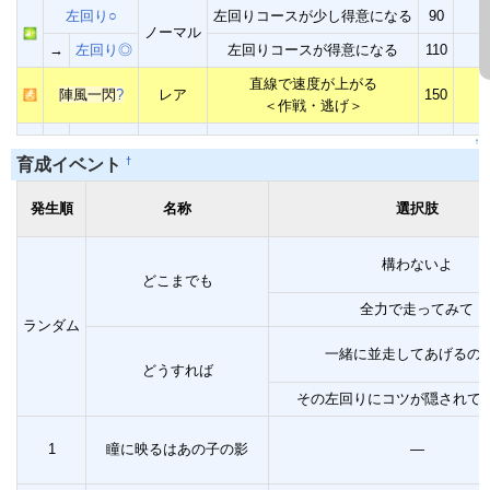
左回り○
左回りコースが少し得意になる
90
ノーマル
→
左回り◎
左回りコースが得意になる
110
直線で速度が上がる
陣風一閃
?
レア
150
＜作戦・逃げ＞
↑
†
育成イベント
発生順
名称
選択肢
構わないよ
どこまでも
全力で走ってみて
ランダム
一緒に並走してあげるの
どうすれば
その左回りにコツが隠されて
1
瞳に映るはあの子の影
―