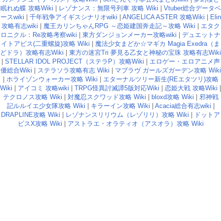
眠れぬ蝶 攻略Wiki
|
レゾナンス：無限号列車 攻略 Wiki
|
Vtuber総合データベ
ースwiki
|
千年戦争アイギスシナリオwiki
|
ANGELICA ASTER 攻略Wiki
|
Elin
攻略有志wiki
|
魔王カリンちゃんRPG ～恋姫建国奔走記～攻略 Wiki
|
エタク
ロニクル：Re攻略考察wiki
|
東方ダンジョンメーカー攻略wiki
|
デュエットナ
イトアビス(二重螺旋)攻略 Wiki
|
魔法少女まどか☆マギカ Magia Exedra（ま
どドラ）攻略有志Wiki
|
東方の迷宮Tri 夢見る乙女と神秘の宝珠 攻略有志Wiki
|
STELLAR IDOL PROJECT（ステラP）攻略Wiki
|
エロゲー・エロアニメ声
優総合Wiki
|
ステラソラ攻略有志 Wiki
|
マブラヴ ガールズガーデン攻略 Wiki
|
ホライゾンウォーカー攻略 Wiki
|
エターナルツリー新生(REエタツリ)攻略
Wiki
|
アイコミ 攻略wiki
|
TRPG怪異討滅譚5版対応Wiki
|
恋姫大戦 攻略Wiki
|
テクロノス攻略 Wiki
|
対魔忍スクワッド攻略 Wiki
|
bloxd攻略 Wiki
|
邪神戦
記ルルイエ少女隊攻略 Wiki
|
キラーイン攻略 Wiki
|
Acacia総合有志wiki
|
DRAPLINE攻略 Wiki
|
レゾナンスリリウム（レゾリリ）攻略 Wiki
|
ドットア
ビスX攻略 Wiki
|
アストラエ・オラティオ（アスオラ）攻略 Wiki