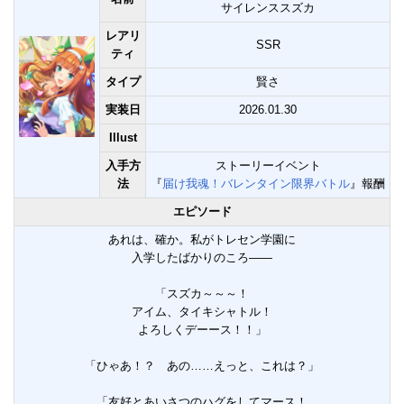
サイレンススズカ
レアリ
SSR
ティ
タイプ
賢さ
実装日
2026.01.30
Illust
入手方
ストーリーイベント
法
『
届け我魂！バレンタイン限界バトル
』報酬
エピソード
あれは、確か。私がトレセン学園に
入学したばかりのころ――
「スズカ～～～！
アイム、タイキシャトル！
よろしくデーース！！」
「ひゃあ！？ あの……えっと、これは？」
「友好とあいさつのハグをしてマース！