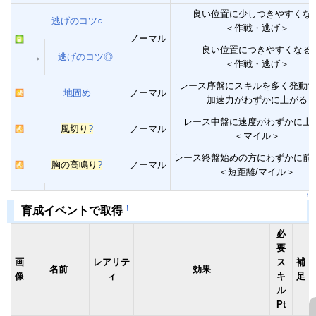
良い位置に少しつきやすくな
逃げのコツ○
＜作戦・逃げ＞
ノーマル
良い位置につきやすくなる
→
逃げのコツ◎
＜作戦・逃げ＞
レース序盤にスキルを多く発動
地固め
ノーマル
加速力がわずかに上がる
レース中盤に速度がわずかに上
風切り
?
ノーマル
＜マイル＞
レース終盤始めの方にわずかに前
胸の高鳴り
?
ノーマル
＜短距離/マイル＞
↑
†
育成イベントで取得
必
要
画
レアリテ
ス
補
名前
効果
像
ィ
キ
足
ル
Pt