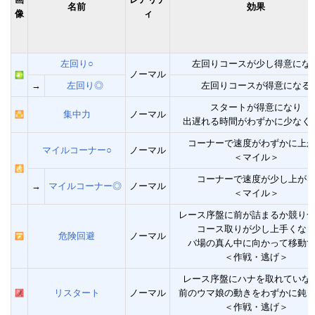
名前
効果
像
ィ
左回り○
左回りコースが少し得意にな
ノーマル
→
左回り◎
左回りコースが得意になる
スタートが得意になり
集中力
ノーマル
出遅れる時間がわずかに少なく
コーナーで速度がわずかに上
マイルコーナー○
ノーマル
＜マイル＞
コーナーで速度が少し上が
→
マイルコーナー◎
ノーマル
＜マイル＞
レース序盤に前が詰まるか競り
コース取りが少し上手くな
危険回避
ノーマル
バ場の真ん中に向かって移動
＜作戦・逃げ＞
レース序盤にハナを取れていな
リスタート
ノーマル
前のウマ娘の動きをわずかに鈍
＜作戦・逃げ＞