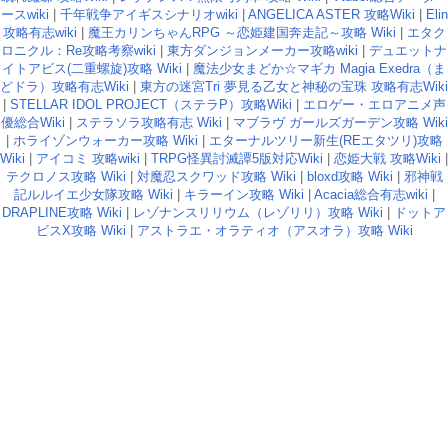
ースwiki
|
千年戦争アイギスシナリオwiki
|
ANGELICA ASTER 攻略Wiki
|
Elin
攻略有志wiki
|
魔王カリンちゃんRPG ～恋姫建国奔走記～攻略 Wiki
|
エタク
ロニクル：Re攻略考察wiki
|
東方ダンジョンメーカー攻略wiki
|
デュエットナ
イトアビス(二重螺旋)攻略 Wiki
|
魔法少女まどか☆マギカ Magia Exedra（ま
どドラ）攻略有志Wiki
|
東方の迷宮Tri 夢見る乙女と神秘の宝珠 攻略有志Wiki
|
STELLAR IDOL PROJECT（ステラP）攻略Wiki
|
エロゲー・エロアニメ声
優総合Wiki
|
ステラソラ攻略有志 Wiki
|
マブラヴ ガールズガーデン攻略 Wiki
|
ホライゾンウォーカー攻略 Wiki
|
エターナルツリー新生(REエタツリ)攻略
Wiki
|
アイコミ 攻略wiki
|
TRPG怪異討滅譚5版対応Wiki
|
恋姫大戦 攻略Wiki
|
テクロノス攻略 Wiki
|
対魔忍スクワッド攻略 Wiki
|
bloxd攻略 Wiki
|
邪神戦
記ルルイエ少女隊攻略 Wiki
|
キラーイン攻略 Wiki
|
Acacia総合有志wiki
|
DRAPLINE攻略 Wiki
|
レゾナンスリリウム（レゾリリ）攻略 Wiki
|
ドットア
ビスX攻略 Wiki
|
アストラエ・オラティオ（アスオラ）攻略 Wiki