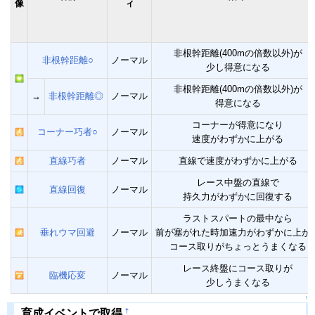
像
ィ
非根幹距離(400mの倍数以外)が
非根幹距離○
ノーマル
少し得意になる
非根幹距離(400mの倍数以外)が
→
非根幹距離◎
ノーマル
得意になる
コーナーが得意になり
コーナー巧者○
ノーマル
速度がわずかに上がる
直線巧者
ノーマル
直線で速度がわずかに上がる
レース中盤の直線で
直線回復
ノーマル
持久力がわずかに回復する
ラストスパートの最中なら
垂れウマ回避
ノーマル
前が塞がれた時加速力がわずかに上が
コース取りがちょっとうまくなる
レース終盤にコース取りが
臨機応変
ノーマル
少しうまくなる
↑
†
育成イベントで取得