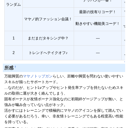
テッパンが一番！
マ
ランダム
最新の技有りコーデ！
マ
マヤノ的ファッション会議！
動きやすい機能美コーデ！
マ
1
まだまだタキシング中？
―
マ
2
トレンドへテイクオフ♪
―
マ
↑
†
所感
万能脚質の
マヤノトップガン
らしい、距離や脚質を問わない使いやすい
スキルが揃ったサポートカード。
…なのだが、ヒントLvアップやヒント発生率アップを持たないためスキ
ルの取得に運が大きく絡んでしまう、
固有ボーナスが友情ボーナス強化なのに初期絆ゲージアップが無い、と
強みが噛み合っていない点がネック。
活かすにはトレーニングで積極的にマヤノのアイコンを探して踏んでい
く必要があるだろう。幸い、非友情トレーニングでもある程度高い性能
を持っている。