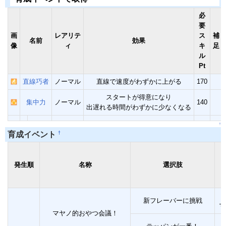
必
要
画
レアリテ
ス
補
名前
効果
像
ィ
キ
足
ル
Pt
直線巧者
ノーマル
直線で速度がわずかに上がる
170
スタートが得意になり
集中力
ノーマル
140
出遅れる時間がわずかに少なくなる
↑
†
育成イベント
発生順
名称
選択肢
新フレーバーに挑戦
マ
マヤノ的おやつ会議！