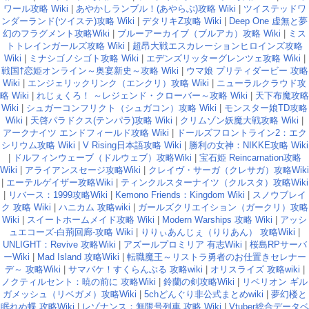
ワール攻略 Wiki
|
あやかしランブル！(あやらぶ)攻略 Wiki
|
ツイステッドワ
ンダーランド(ツイステ)攻略 Wiki
|
デタリキZ攻略 Wiki
|
Deep One 虚無と夢
幻のフラグメント攻略Wiki
|
ブルーアーカイブ（ブルアカ）攻略 Wiki
|
ミス
トトレインガールズ攻略 Wiki
|
超昂大戦エスカレーションヒロインズ攻略
Wiki
|
ミナシゴノシゴト攻略 Wiki
|
エデンズリッターグレンツェ攻略 Wiki
|
戦国†恋姫オンライン～奥宴新史～攻略 Wiki
|
ウマ娘 プリティダービー 攻略
Wiki
|
エンジェリックリンク（エンクリ）攻略 Wiki
|
ニューラルクラウド攻
略 Wiki
|
れじぇくろ！ ～レジェンド・クローバー～攻略 Wiki
|
天下布魔攻略
Wiki
|
シュガーコンフリクト（シュガコン）攻略 Wiki
|
モンスター娘TD攻略
Wiki
|
天啓パラドクス(テンパラ)攻略 Wiki
|
クリムゾン妖魔大戦攻略 Wiki
|
アークナイツ エンドフィールド攻略 Wiki
|
ドールズフロントライン2：エク
シリウム攻略 Wiki
|
V Rising日本語攻略 Wiki
|
勝利の女神：NIKKE攻略 Wiki
|
ドルフィンウェーブ（ドルウェブ）攻略Wiki
|
宝石姫 Reincarnation攻略
Wiki
|
アライアンスセージ攻略Wiki
|
クレイヴ・サーガ（クレサガ）攻略Wiki
|
エーテルゲイザー攻略Wiki
|
ティンクルスターナイツ（クルスタ）攻略Wiki
|
リバース：1999攻略Wiki
|
Kemono Friends：Kingdom Wiki
|
スノウブレイ
ク 攻略 Wiki
|
ハニカム 攻略wiki
|
ガールズクリエイション（ガークリ）攻略
Wiki
|
スイートホームメイド攻略 Wiki
|
Modern Warships 攻略 Wiki
|
アッシ
ュエコーズ-白荊回廊-攻略 Wiki
|
りりぃあんじぇ（りりあん） 攻略Wiki
|
UNLIGHT：Revive 攻略Wiki
|
アズールプロミリア 有志Wiki
|
桜島RPサーバ
ーWiki
|
Mad Island 攻略Wiki
|
転職魔王～リストラ勇者のお仕置きセレナー
デ～ 攻略Wiki
|
サマバケ！すくらんぶる 攻略wiki
|
オリスライズ 攻略wiki
|
ノクティルセント：暁の前に 攻略Wiki
|
鈴蘭の剣攻略Wiki
|
リベリオン ギル
ガメッシュ（リベガメ）攻略Wiki
|
5chどんぐり非公式まとめwiki
|
夢幻楼と
眠れぬ蝶 攻略Wiki
|
レゾナンス：無限号列車 攻略 Wiki
|
Vtuber総合データベ