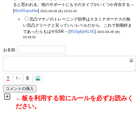
ると思われる。他のサポートにもそのタイプがいくつか存在する --
[
l8xr8SqnuHw
]
2021-04-28 (水) 13:01:42
完凸マヤノのトレーニング効率はスタミナボーナスの無
い完凸クリークと言っていいレベルだから、これで初期絆ま
であったらもはやSSR -- [
8G0g4jdALhE
]
2021-04-28 (水)
23:34:02
お名前:
😀
T
T
←板を利用する前にルールを必ずお読みく
ださい。