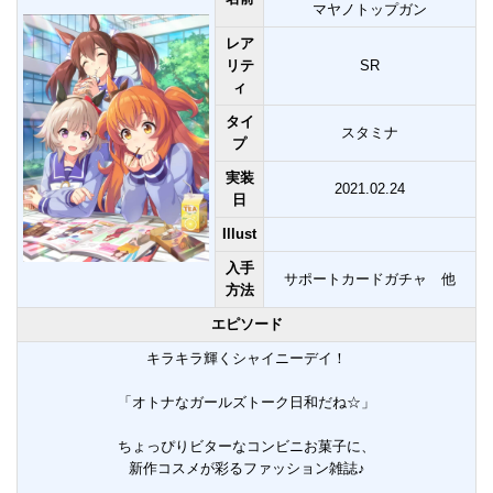
マヤノトップガン
レア
リテ
SR
ィ
タイ
スタミナ
プ
実装
2021.02.24
日
Illust
入手
サポートカードガチャ 他
方法
エピソード
キラキラ輝くシャイニーデイ！
「オトナなガールズトーク日和だね☆」
ちょっぴりビターなコンビニお菓子に、
新作コスメが彩るファッション雑誌♪