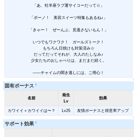
「あ、牡羊座ラブ運サイコーだって☆」
「ボーノ！ 美容スイーツ特集もあるね♪」
「きゃー！ ぜーんぶ、見逃さないもん！」
いつでもワクワク！ ガールズトーク！
もちろん日焼けも対策済み☆
だってだってそれが、大人のたしなみ♪
少女たちのおしゃべりは、まだまだ続く。
――チャイムの聞き逃しには、ご用心！
↑
†
固有ボーナス
発生
名前
効果
Lv
カワイイ＋カワイイは〜？
Lv25
友情ボーナスと得意率アップ
↑
†
サポート効果