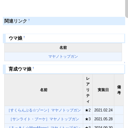
†
関連リンク
†
ウマ娘
名前
マヤノトップガン
↑
†
育成ウマ娘
レ
ア
備
名前
リ
実装日
考
テ
ィ
［すくらんぶる☆ゾーン］マヤノトップガン
★2
2021.02.24
［サンライト・ブーケ］マヤノトップガン
★3
2021.05.28
［ろっきん☆MewMeow］マヤノトップガン
★3
2024.09.30