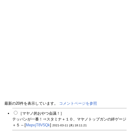
最新の20件を表示しています。
コメントページを参照
［マヤノ的おやつ会議！］
テッパンが一番！⇒スタミナ＋１０、マヤノトップガンの絆ゲージ
＋５ -- [
MepvjT8V5Qk
]
2021-03-11 (木) 18:11:21