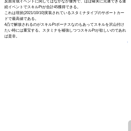
反面育成イベントに関してはなかなか優秀で、ほぼ確実に完遂できる連
続イベントでスキルPtが合計45獲得できる。
これは現状(2021/10/10)実装されているスタミナタイプのサポートカー
ドで最高値である。
4凸で解放されるのがスキルPtボーナスなのもあってスキルを沢山付け
たい時には重宝する。スタミナを補強しつつスキルPtが欲しいのであれ
ば是非。
↑