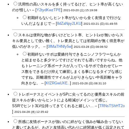
汎用性の高いスキルを多く持ってるけど、ヒント率が高くない
のが惜しい -- [
Y2tydKwzTPE
]
2021-03-20 (土) 15:19:08
初期絆もないしヒント率がないから全く友情まで行けな
いんだよなまじで -- [
8dZaNpy2LKU
]
2021-03-21 (日) 01:49:55
スキルは便利な物が多いけどヒント率、ヒントLvが無いからス
キル要員として使い難く、トレ要員としては初期絆が無く得意率が
低いのがネック。 -- [
0fMaTHNfy5w
]
2021-03-28 (日) 08:06:52
初期絆ないサポは愛嬌付与できるニシノフラワーなんか
と組ませると多少マシですけどそれでも遅いですからね。他
もトレーニング系ボーナスが入っているサポで合わせてレー
ス数をできるだけ抑えて練習しまくる事になるタイプな感じ
ですね。距離適性でマイルが上がりきらない中長距離キャラ
向きかな。 -- [
KfZRGwUXE..
]
2021-03-28 (日) 08:31:10
トレボーナスとイベントがSPに尖ってるのと優秀金スキルの前
提スキルが多いからヒントによる軽減がメインって感じ。
SSRでヒント3LV位持ってきてくれると嬉しい… -- [
TRNsTShHT2o
]
2021-04-28 (水) 12:35:42
所感に友情ボーナスが強いのに絆がなく強みが噛み合ってない
と書いてあるが、わざと友情高い代わりに絆関連が低く設定されて