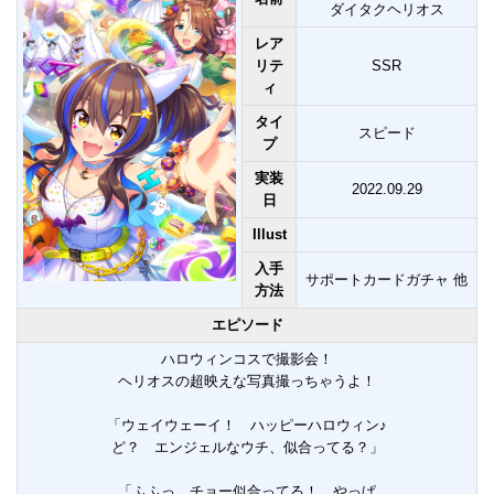
ダイタクヘリオス
レア
リテ
SSR
ィ
タイ
スピード
プ
実装
2022.09.29
日
Illust
入手
サポートカードガチャ 他
方法
エピソード
ハロウィンコスで撮影会！
ヘリオスの超映えな写真撮っちゃうよ！
「ウェイウェーイ！ ハッピーハロウィン♪
ど？ エンジェルなウチ、似合ってる？」
「ふふっ、チョー似合ってる！ やっぱ