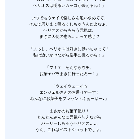
ヘリオスは明るいカッコが映えるね！」
いつでもウェイで楽しさを追い求めてて、
そんで周りまで明るくしちゃうんだよなぁ。
ヘリオスからもらう元気は、
まさに天使の恵み……って感じ？
「よっし、ヘリオスは好きに動いちゃって！
私は追いかけながら勝手に撮るから！」
「マ！？ そんならウチ、
お菓子バラまきに行ったろー！」
「ウェイウェーイ☆
エンジェルさんのお通りでーす！
みんなにお菓子をプレゼントふぉーゆー♪」
まさかのお菓子配り！
どんどんみんなに元気を与えながら
パーリーしちゃうヘリオス……
うん、これはベストショットでしょ。