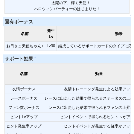
――太陽の下、輝く天使！
ハロウィンパーティーのはじまりだ！
↑
†
固有ボーナス
発生
名前
効果
Lv
お日さま天使ちゃん♪
Lv30
編成しているサポートカードのタイプに応
↑
†
サポート効果
名前
効果
友情ボーナス
友情トレーニング発生による効果アップ
レースボーナス
レースに出走した結果で得られるステータスの上昇
ファン数ボーナス
レースに出走した結果で得られるファンの上昇量
ヒントLvアップ
ヒントイベントで得られるヒントLvがア
ヒント発生率アップ
ヒントイベントが発生する確率がアップ