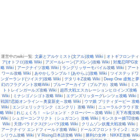
運営中のwiki一覧:
文豪とアルケミスト(文アル)攻略 Wiki
|
オトギフロンティ
ア(オトフロ)攻略 Wiki
|
アズールレーン(アズレン)攻略 Wiki
|
対魔忍RPG攻
略 Wiki
|
アークナイツ攻略 Wiki
|
ラングリッサーモバイル攻略 Wiki
|
アート
ワール攻略 Wiki
|
あやかしランブル！(あやらぶ)攻略 Wiki
|
ツイステッドワ
ンダーランド(ツイステ)攻略 Wiki
|
デタリキZ攻略 Wiki
|
Deep One 虚無と夢
幻のフラグメント攻略Wiki
|
ブルーアーカイブ（ブルアカ）攻略 Wiki
|
ミス
トトレインガールズ攻略 Wiki
|
超昂大戦エスカレーションヒロインズ攻略
Wiki
|
ミナシゴノシゴト攻略 Wiki
|
エデンズリッターグレンツェ攻略 Wiki
|
戦国†恋姫オンライン～奥宴新史～攻略 Wiki
|
ウマ娘 プリティダービー 攻略
Wiki
|
エンジェリックリンク（エンクリ）攻略 Wiki
|
ニューラルクラウド攻
略 Wiki
|
れじぇくろ！ ～レジェンド・クローバー～攻略 Wiki
|
天下布魔攻略
Wiki
|
シュガーコンフリクト（シュガコン）攻略 Wiki
|
モンスター娘TD攻略
Wiki
|
天啓パラドクス(テンパラ)攻略 Wiki
|
クリムゾン妖魔大戦攻略 Wiki
|
アークナイツ エンドフィールド攻略 Wiki
|
ドールズフロントライン2：エク
シリウム攻略 Wiki
|
V Rising日本語攻略 Wiki
|
勝利の女神：NIKKE攻略 Wiki