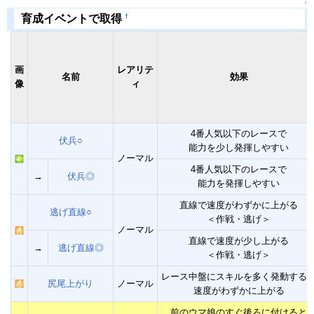
↑
†
育成イベントで取得
画
レアリテ
名前
効果
像
ィ
4番人気以下のレースで
伏兵○
能力を少し発揮しやすい
ノーマル
4番人気以下のレースで
→
伏兵◎
能力を発揮しやすい
直線で速度がわずかに上がる
逃げ直線○
＜作戦・逃げ＞
ノーマル
直線で速度が少し上がる
→
逃げ直線◎
＜作戦・逃げ＞
レース中盤にスキルを多く発動する
尻尾上がり
ノーマル
速度がわずかに上がる
前のウマ娘のすぐ後ろに付けると