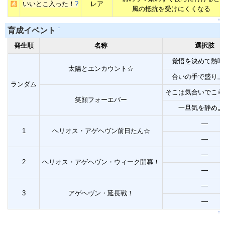
いいとこ入った！
?
レア
風の抵抗を受けにくくなる
↑
†
育成イベント
発生順
名称
選択肢
覚悟を決めて熱唱
太陽とエンカウント☆
合いの手で盛り上
ランダム
そこは気合いでこら
笑顔フォーエバー
一旦気を静めよ
―
1
ヘリオス・アゲヘヴン前日たん☆
―
―
2
ヘリオス・アゲヘヴン・ウィーク開幕！
―
―
3
アゲヘヴン・延長戦！
―
↑