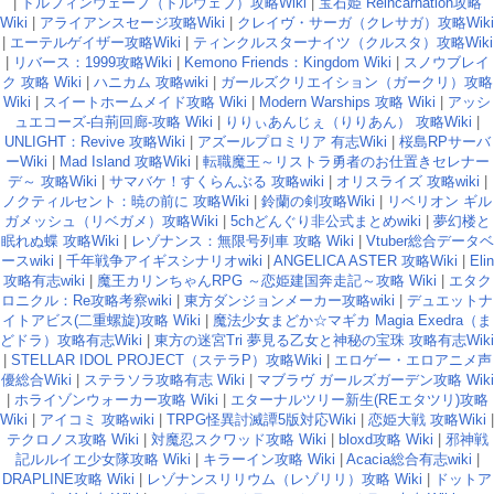
|
ドルフィンウェーブ（ドルウェブ）攻略Wiki
|
宝石姫 Reincarnation攻略
Wiki
|
アライアンスセージ攻略Wiki
|
クレイヴ・サーガ（クレサガ）攻略Wiki
|
エーテルゲイザー攻略Wiki
|
ティンクルスターナイツ（クルスタ）攻略Wiki
|
リバース：1999攻略Wiki
|
Kemono Friends：Kingdom Wiki
|
スノウブレイ
ク 攻略 Wiki
|
ハニカム 攻略wiki
|
ガールズクリエイション（ガークリ）攻略
Wiki
|
スイートホームメイド攻略 Wiki
|
Modern Warships 攻略 Wiki
|
アッシ
ュエコーズ-白荊回廊-攻略 Wiki
|
りりぃあんじぇ（りりあん） 攻略Wiki
|
UNLIGHT：Revive 攻略Wiki
|
アズールプロミリア 有志Wiki
|
桜島RPサーバ
ーWiki
|
Mad Island 攻略Wiki
|
転職魔王～リストラ勇者のお仕置きセレナー
デ～ 攻略Wiki
|
サマバケ！すくらんぶる 攻略wiki
|
オリスライズ 攻略wiki
|
ノクティルセント：暁の前に 攻略Wiki
|
鈴蘭の剣攻略Wiki
|
リベリオン ギル
ガメッシュ（リベガメ）攻略Wiki
|
5chどんぐり非公式まとめwiki
|
夢幻楼と
眠れぬ蝶 攻略Wiki
|
レゾナンス：無限号列車 攻略 Wiki
|
Vtuber総合データベ
ースwiki
|
千年戦争アイギスシナリオwiki
|
ANGELICA ASTER 攻略Wiki
|
Elin
攻略有志wiki
|
魔王カリンちゃんRPG ～恋姫建国奔走記～攻略 Wiki
|
エタク
ロニクル：Re攻略考察wiki
|
東方ダンジョンメーカー攻略wiki
|
デュエットナ
イトアビス(二重螺旋)攻略 Wiki
|
魔法少女まどか☆マギカ Magia Exedra（ま
どドラ）攻略有志Wiki
|
東方の迷宮Tri 夢見る乙女と神秘の宝珠 攻略有志Wiki
|
STELLAR IDOL PROJECT（ステラP）攻略Wiki
|
エロゲー・エロアニメ声
優総合Wiki
|
ステラソラ攻略有志 Wiki
|
マブラヴ ガールズガーデン攻略 Wiki
|
ホライゾンウォーカー攻略 Wiki
|
エターナルツリー新生(REエタツリ)攻略
Wiki
|
アイコミ 攻略wiki
|
TRPG怪異討滅譚5版対応Wiki
|
恋姫大戦 攻略Wiki
|
テクロノス攻略 Wiki
|
対魔忍スクワッド攻略 Wiki
|
bloxd攻略 Wiki
|
邪神戦
記ルルイエ少女隊攻略 Wiki
|
キラーイン攻略 Wiki
|
Acacia総合有志wiki
|
DRAPLINE攻略 Wiki
|
レゾナンスリリウム（レゾリリ）攻略 Wiki
|
ドットア