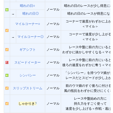
晴れの日○
晴れの日のレースが少し得意に
ノーマル
→
晴れの日◎
晴れの日のレースが得意にな
コーナーで速度がわずかに上が
マイルコーナー○
ノーマル
＜マイル＞
コーナーで速度が少し上がる
→
マイルコーナー◎
ノーマル
＜マイル＞
レース中盤に前の方にいると
ギアシフト
ノーマル
わずかに抜かしやすくなる＜マイ
レース中盤に前の方にいると
スピードイーター
ノーマル
後ろの速度をわずかに奪う＜マイ
「シンパシー」を持つウマ娘が
シンパシー
ノーマル
レースだとスピードが少し上が
前のウマ娘のすぐ後ろに付ける
スリップストリーム
ノーマル
風の抵抗をわずかに受けにくく
レース中盤始めの方に
しゃかりき
?
ノーマル
持久力をすごく使って
速度を少し上げる＜作戦・逃げ