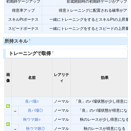
初期絆ゲージアップ
育成開始時の初期絆ゲージがアップ
得意率アップ
得意トレーニングに配置される確率がアッ
スキルPtボーナス
一緒にトレーニングをするとスキルPtの上昇量
スピードボーナス
一緒にトレーニングをするとスピードの上昇量
↑
†
所持スキル
↑
†
トレーニングで取得
画
レアリテ
名前
効果
像
ィ
良バ場○
ノーマル
「良」のバ場状態が少し得意に
→
良バ場◎
ノーマル
「良」のバ場状態が得意にな
秋ウマ娘○
ノーマル
秋のレースが少し得意になる
→
秋ウマ娘◎
ノーマル
秋のレースが得意になる