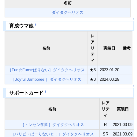
名前
ダイタクヘリオス
↑
†
育成ウマ娘
レ
ア
名前
リ
実装日
備考
テ
ィ
［Fun☆Fun☆ぱりない］ダイタクヘリオス
★3
2023.01.20
［Joyful Jamboree!］ダイタクヘリオス
★3
2024.03.29
↑
†
サポートカード
レア
名前
リテ
実装日
ィ
［トレセン学園］ダイタクヘリオス
R
2021.03.09
［パリピ・ぱーりないと！］ダイタクヘリオス
SR
2021.03.09