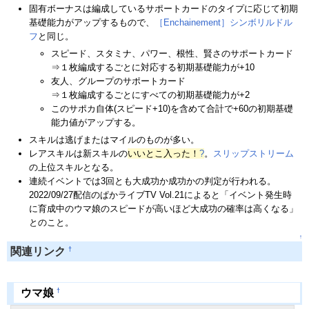
固有ボーナスは編成しているサポートカードのタイプに応じて初期
基礎能力がアップするもので、
［Enchainement］シンボリルドル
フ
と同じ。
スピード、スタミナ、パワー、根性、賢さのサポートカード
⇒１枚編成するごとに対応する初期基礎能力が+10
友人、グループのサポートカード
⇒１枚編成するごとにすべての初期基礎能力が+2
このサポカ自体(スピード+10)を含めて合計で+60の初期基礎
能力値がアップする。
スキルは逃げまたはマイルのものが多い。
レアスキルは新スキルの
いいとこ入った！
?
。
スリップストリーム
の上位スキルとなる。
連続イベントでは3回とも大成功か成功かの判定が行われる。
2022/09/27配信のぱかライブTV Vol.21によると「イベント発生時
に育成中のウマ娘のスピードが高いほど大成功の確率は高くなる」
とのこと。
↑
†
関連リンク
†
ウマ娘