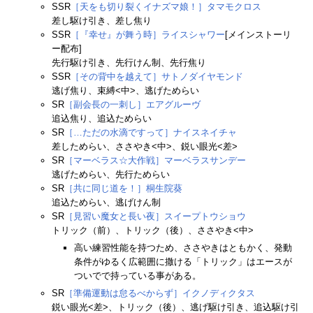
SSR
［天をも切り裂くイナズマ娘！］タマモクロス
差し駆け引き、差し焦り
SSR
［『幸せ』が舞う時］ライスシャワー
[メインストーリ
ー配布]
先行駆け引き、先行けん制、先行焦り
SSR
［その背中を越えて］サトノダイヤモンド
逃げ焦り、束縛<中>、逃げためらい
SR
［副会長の一刺し］エアグルーヴ
追込焦り、追込ためらい
SR
［…ただの水滴ですって］ナイスネイチャ
差しためらい、ささやき<中>、鋭い眼光<差>
SR
［マーベラス☆大作戦］マーベラスサンデー
逃げためらい、先行ためらい
SR
［共に同じ道を！］桐生院葵
追込ためらい、逃げけん制
SR
［見習い魔女と長い夜］スイープトウショウ
トリック（前）、トリック（後）、ささやき<中>
高い練習性能を持つため、ささやきはともかく、発動
条件がゆるく広範囲に撒ける「トリック」はエースが
ついでで持っている事がある。
SR
［準備運動は怠るべからず］イクノディクタス
鋭い眼光<差>、トリック（後）、逃げ駆け引き、追込駆け引