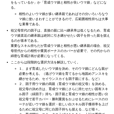
をもっているか」か「育成ウマ娘と相性が良いウマ娘」などにな
る。
相性のよいウマ娘が多い継承親であればその分いろいろなウ
マ娘に使いまわすことができるので、広範囲相性持ちは大事
な素養である。
祖父母世代の因子は、直接の親に比べ継承率は低くなるため、育成
ウマ娘直近の継承親は絶対に引き継がせたい因子を持った親を据え
るのが基本である。
重要なスキル持ちだが育成ウマ娘と相性が悪い継承親の場合、祖父
母世代からの相性や重賞ボーナスのカバーが必要で、その代からの
綿密な育成計画が必要になってくる。
ここからは段階的な選択方法を解説していく。
１、まず育成したいウマ娘を決め、そのウマ娘にどんな親が
必要か考える。（逃げウマ娘を育てるから地固めアンスキを
継がせるため、セイウンスカイを因子親にする。など）
２、因子用ウマ娘の両親（育成ウマ娘の祖父母）を決める。
祖父母の決め方は、育成ウマ娘にさらに持たせたい固有スキ
ル因子（緑因子）持ち・因子親と育成ウマ娘の相性が悪い分
祖父母で若干カバー・勝利重賞をかぶせるためにレースのロ
ーテが近いウマ娘を選択・欲しい白スキル因子獲得率を上げ
るために祖父母に同じ白因子持ちも据える…など様々。