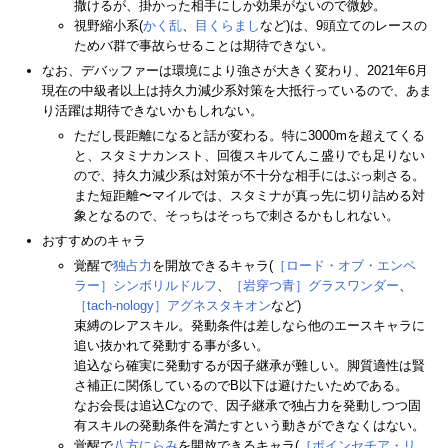
撒けるが、掛かった相手にしか効果がないので微妙。
視野縮小系(
かく乱
、
目くらまし
など)は、9頭立てのレースの
ためバ群で事故らせることは期待できない。
なお、デバッファーは環境により強さが大きく変わり、2021年6月
現在の中級者以上は持久力減少系対策を大抵行っているので、あま
り活躍は期待できないかもしれない。
ただし長距離になると話が変わる。特に3000mを超えてくる
と、スタミナカンスト、回復スキルてんこ盛りでも足りない
ので、持久力減少系は対策が不十分な相手にはぶっ刺さる。
また短距離〜マイルでは、スタミナが真っ先に切り詰める対
象となるので、そっちはそっちで刺さるかもしれない。
おすすめのキャラ
覚醒で
独占力
を開放できるキャラ(
［ロード・オブ・エンペ
ラー］シンボリルドルフ
、
［岩穿つ青］グラスワンダー
、
［tach-nology］アグネスタキオン
など)
束縛のレアスキル。発動条件は差しなら他のエースキャラに
追い抜かれて発動する事が多い。
追込なら確実に発動するが因子継承が難しい。脚質適性は賢
さ補正に関係しているのでB以下は避けたいためである。
なお会長は追込Cなので、因子継承で独占力を発動しつつ固
有スキルの発動条件を満たすという動きができなくはない。
覚醒で
八方にらみ
を開放できるキャラ(
［ポインセチア・リ