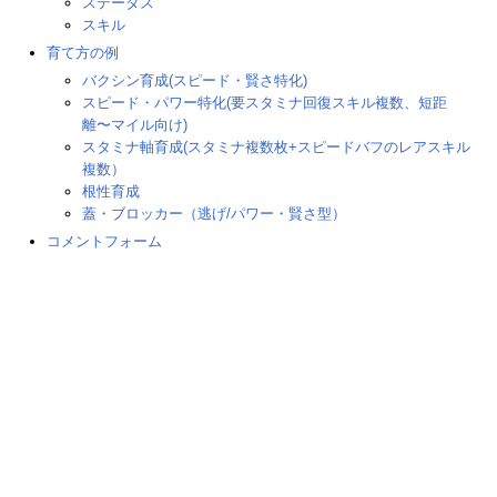
ステータス
スキル
育て方の例
バクシン育成(スピード・賢さ特化)
スピード・パワー特化(要スタミナ回復スキル複数、短距
離〜マイル向け)
スタミナ軸育成(スタミナ複数枚+スピードバフのレアスキル
複数）
根性育成
蓋・ブロッカー（逃げ/パワー・賢さ型）
コメントフォーム