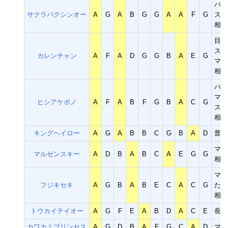
バク
サクラバクシンオー
A
G
A
B
G
G
A
A
F
G
スピ
相性
目標
スピ
カレンチャン
A
F
A
D
G
G
B
A
E
G
マイ
相性
バク
マイ
ヒシアケボノ
A
F
A
B
F
G
B
A
C
G
スピ
相性
キングヘイロー
A
G
A
B
B
C
G
B
A
D
普通
マイ
マルゼンスキー
A
D
B
A
B
C
A
E
G
G
相性
マイ
フジキセキ
A
G
B
A
B
E
C
A
C
G
ただ
相性
トウカイテイオー
A
G
F
E
A
B
D
A
C
E
長距
カワカミプリンセス
A
G
D
B
A
F
G
C
A
D
マイ