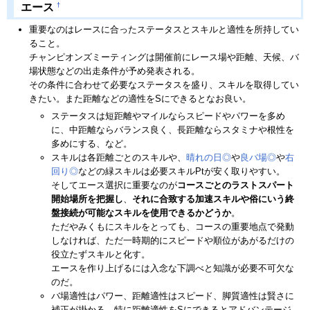
†
エース
重要なのはレースに合ったステータスとスキルと適性を所持してい
ること。
チャンピオンズミーティングは開催前にレース場や距離、天候、バ
場状態などの出走条件が予め発表される。
その条件に合わせて必要なステータスを盛り、スキルを取得してい
きたい。また距離などの適性をSにできるとなお良い。
ステータスは短距離やマイルならスピードやパワーを多め
に、中距離ならバランス良く、長距離ならスタミナや根性を
多めにする、など。
スキルは各距離ごとのスキルや、
晴れの日◎
や
良バ場◎
や
右
回り◎
などの緑スキルは必要スキルPtが安く取りやすい。
そしてエース選択に重要なのが
コースごとのラストスパート
開始場所を把握し
、
それに合致する加速スキルや俗にいう終
盤接続が可能なスキルを使用できるかどう
か
。
ただやみくもにスキルをとっても、コースの重要地点で発動
しなければ、ただ一時期的にスピードや順位があがるだけの
役立たずスキルと化す。
エースを作り上げるには入念な下調べと知識が必要不可欠な
のだ。
バ場適性はパワー、距離適性はスピード、脚質適性は賢さに
補正が掛かる。特に距離適性をSにできるとアドバンテージ