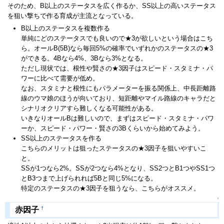
そのため、B以上のステータスを広く作るか、SS以上の高いステータス
を狙い撃ちで作る育成が主流となっている。
B以上のステータスを複数作る
単純にどのステータスでも良いので★3が欲しいという場合はこち
ら。オールB(5B)なら毎回5%の確率でいずれかのステータスの★3
ができる。4Bなら4%、3Bなら3%となる。
ただし現状では、根性や賢さの★3因子はスピード・スタミナ・パ
ワーに比べて需要が低め。
なお、スタミナと根性にもパラメーターを振る関係上、中長距離路
線のウマ娘のほうが向いており、短距離やマイル路線のキャラだと
シナリオクリアすら難しくなる可能性がある。
いきなりオールBは難しいので、まずはスピード・スタミナ・パワ
ーか、スピード・パワー・賢さの3Bくらいから始めてみよう。
SS以上のステータスを作る
こちらのメリットは狙ったステータスの★3因子を狙いやすいこ
と。
SSが1つなら2%。SSが2つなら4%となり、SS2つとB1つやSS1つ
とB3つまで上げられれば5Bと同じ5%になる。
特定のステータスの★3因子を狙うなら、こちらがオススメ。
↑
†
赤因子