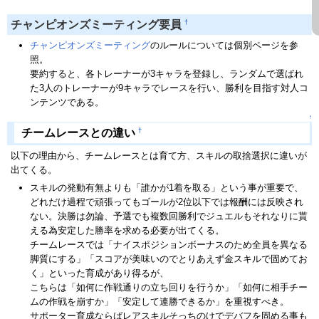
†
チャンピオンズミーティング要員
チャンピオンズミーティング
のルールについては個別ページを参
照。
要約すると、各トレーナーが3キャラを登録し、ランダムで選ばれ
た3人のトレーナーが9キャラでレースを行い、勝利を目指す対人コ
ンテンツである。
↑
†
チームレースとの違い
以下の理由から、チームレースとは育て方、スキルの取捨選択に違いが
出てくる。
スキルの発動有無よりも「誰かが1着を取る」という事が重要で、
どれだけ過程で頑張ってもゴールが2位以下では報酬には反映され
ない。決勝は勿論、予選でも複数回勝利でジュエルもそれなりに貰
える為安定した勝率を求める必要が出てくる。
チームレースでは「ナイスポジションボーナスのため全員を異なる
脚質にする」「スコアが美味いのでとりあえず金スキルで固めてお
く」といった育成があり得るが、
こちらは「如何に作戦通りの立ち回りを行うか」「如何に相手チー
ムの作戦を崩すか」「安定して連勝できるか」を重視すべき。
サポーター育成ならばレアスキルそっちのけでデバフを固める事も