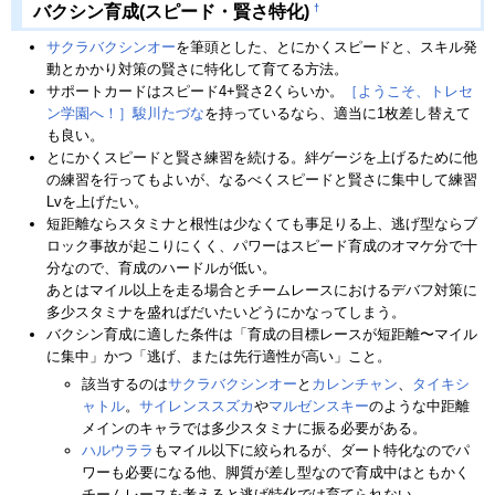
†
バクシン育成(スピード・賢さ特化)
サクラバクシンオー
を筆頭とした、とにかくスピードと、スキル発
動とかかり対策の賢さに特化して育てる方法。
サポートカードはスピード4+賢さ2くらいか。
［ようこそ、トレセ
ン学園へ！］駿川たづな
を持っているなら、適当に1枚差し替えて
も良い。
とにかくスピードと賢さ練習を続ける。絆ゲージを上げるために他
の練習を行ってもよいが、なるべくスピードと賢さに集中して練習
Lvを上げたい。
短距離ならスタミナと根性は少なくても事足りる上、逃げ型ならブ
ロック事故が起こりにくく、パワーはスピード育成のオマケ分で十
分なので、育成のハードルが低い。
あとはマイル以上を走る場合とチームレースにおけるデバフ対策に
多少スタミナを盛ればだいたいどうにかなってしまう。
バクシン育成に適した条件は「育成の目標レースが短距離〜マイル
に集中」かつ「逃げ、または先行適性が高い」こと。
該当するのは
サクラバクシンオー
と
カレンチャン
、
タイキシ
ャトル
。
サイレンススズカ
や
マルゼンスキー
のような中距離
メインのキャラでは多少スタミナに振る必要がある。
ハルウララ
もマイル以下に絞られるが、ダート特化なのでパ
ワーも必要になる他、脚質が差し型なので育成中はともかく
チームレースを考えると逃げ特化では育てられない。