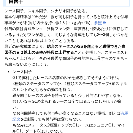
†
白因子
レース因子、スキル因子、シナリオ因子がある。
基本付与確率は20%だが、親が同じ因子を持っていると統計上では付与
確率が上がる(同じ因子を持つ親1人につき約+2%)。
参照
🌐
付与の数は育成ランク、獲得ファン数、重賞勝利回数あたりに依存して
いるようだがブレが激しく、同じような育成をしても2〜3個しかつかな
いこともあれば10個以上つくこともある。
最近の研究成果により、
総合ステータスがSSを超えると獲得できた白
因子の★２以上の確率が格段に上昇する
ことが判明した。ステータスも
ちゃんと上げると、その分優秀な白因子の可能性も上昇するのでそちら
も怠らないようにしよう。
レース因子
G1で勝利したレースの名前の因子を総称してそのように呼ぶ。
2種類のステータスアップか、1種類のステータスアップ+緑スキル
のヒントのどちらかの効果を持つ。
親が同じレースの因子を持っていると少し付与されやすくなる。
欲しいならG1の出られるレースは全て出るようにしたほうが良
い。
なお何回勝利しても付与率が高くなることはない模様。例えば
有馬
記念
を2連覇しても付与率は変わらない。
ちなみにステータス2種類アップのG1レースはジュニアG1、マイ
ルG1、ダートG1にしかない。