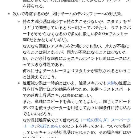
を得られる。
次いで考慮するのが、相手チームのデバッファーへの対抗策。
持久力減少系は減少する持久力こそ少ないが、スタミナをギ
リギリで調整しているとぶっ刺さってバテたり、ラストスパ
ートがかからなくなるので多めに欲しい(2400mでスタミナ
600だとかなりギリギリ)。
なんなら回復レアスキルを2つ取っても良い。片方が不発に
なることは割とあるが、両方が不発になることは少ないた
め。ただ余計な回復によるスキルポイント圧迫はエースにと
って大きな課題である。
何れにせよチームレースよりスタミナが重視されるというこ
とは覚えておこう。
速度減少系は一時的とはいえ、通常スキルでも
末脚
の速度上
昇を打ち消すほどの効果を持つため、終盤〜ラストスパート
での速度上昇系スキルは多めに欲しい。
また、単純にスピードを高くしてもよいし、同じくスピード
デバフを使うサポーターを用意してお互い同条件に持ち込ん
でもいいだろう。
なお長距離育成でよく使われる
［一粒の安らぎ］スーパーク
リーク
が
先行ためらい
のヒントを持っており、ついでで取得
しているキャラが時折見受けられるため、その場合先行はや