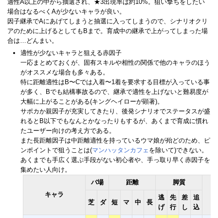
適性A以上の中から抽選され、★3出現率は約10%。狙い撃ちをしたい
場合はなるべくAが少ないキャラが良い。
因子継承でAにあげてしまうと抽選に入ってしまうので、シナリオクリ
アのために上げるとしてもBまで。育成中の継承で上がってしまった場
合は…どんまい。
適性が少ないキャラと狙える赤因子
一応まとめておくが、固有スキルや相性の関係で他のキャラのほう
がオススメな場合も多々ある。
特に距離適性はB〜Cでは入着〜1着を要求する目標が入っている事
が多く、Bでも結構事故るので、継承で適性を上げないと難易度が
大幅に上がることがある(キングヘイローが顕著)。
サポカか親因子が充実してきたり、後発シナリオでステータスが盛
れるとB以下でもなんとかなったりもするが、あくまで育成に慣れ
たユーザー向けの考え方である。
また長距離因子は中距離適性を持っているウマ娘が殆どのため、ピ
ンポイントで狙うことは(
マンハッタンカフェ
を除いて)できない。
あくまでも手広く選ぶ手段がない初心者や、手っ取り早く赤因子を
集めたい人向け。
バ場
距離
脚質
キャラ
逃
先
差
追
芝
ダ
短
マ
中
長
げ
行
し
込