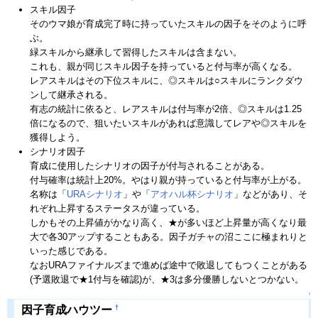
スキル因子
そのウマ娘が育成完了時に持っていたスキルの因子をそのように呼
ぶ。
緑スキルから継承して習得したスキルは含まない。
これも、親が同じスキル因子を持っていると付与率が高くなる。
レアスキルはその下位スキルに、◎スキルは○スキルにランクダウ
ンして継承される。
有志の統計に依ると、レアスキルは付与率が2倍、◎スキルは1.25
倍になるので、狙いたいスキルがあれば意識してレアや◎スキルを
獲得しよう。
シナリオ因子
育成に使用したシナリオの因子が付与されることがある。
付与確率は統計上20%。やはり親が持っていると付与率が上がる。
名称は「
URAシナリオ
」や「
アオハル杯シナリオ
」などがあり、そ
れぞれ上昇するステータスが違っている。
しかもその上昇値がかなり高く、★が多いほど上昇量が高くなり最
大で各30アップすることもある。因子ガチャの沼ここに極まれりと
いった感じである。
なおURAファイナルズまで進めば途中で敗退してもつくことがある
(予選敗退で★1付与を確認)が、★3は多分優勝しないとつかない。
↑
†
因子育成ハウツー