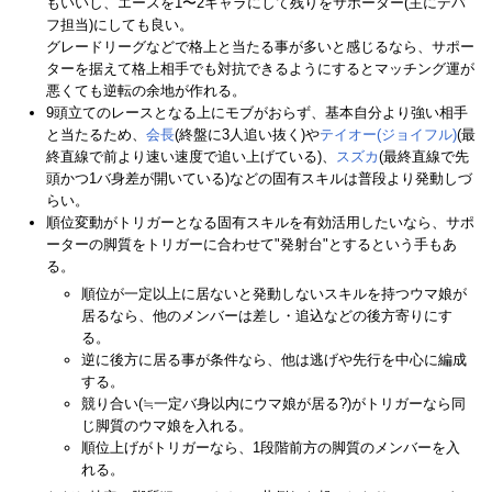
もいいし、エースを1〜2キャラにして残りをサポーター(主にデバ
フ担当)にしても良い。
グレードリーグなどで格上と当たる事が多いと感じるなら、サポー
ターを据えて格上相手でも対抗できるようにするとマッチング運が
悪くても逆転の余地が作れる。
9頭立てのレースとなる上にモブがおらず、基本自分より強い相手
と当たるため、
会長
(終盤に3人追い抜く)や
テイオー(ジョイフル)
(最
終直線で前より速い速度で追い上げている)、
スズカ
(最終直線で先
頭かつ1バ身差が開いている)などの固有スキルは普段より発動しづ
らい。
順位変動がトリガーとなる固有スキルを有効活用したいなら、サポ
ーターの脚質をトリガーに合わせて"発射台"とするという手もあ
る。
順位が一定以上に居ないと発動しないスキルを持つウマ娘が
居るなら、他のメンバーは差し・追込などの後方寄りにす
る。
逆に後方に居る事が条件なら、他は逃げや先行を中心に編成
する。
競り合い(≒一定バ身以内にウマ娘が居る?)がトリガーなら同
じ脚質のウマ娘を入れる。
順位上げがトリガーなら、1段階前方の脚質のメンバーを入
れる。