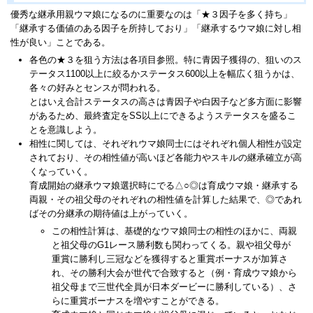
優秀な継承用親ウマ娘になるのに重要なのは「★３因子を多く持ち」
「継承する価値のある因子を所持しており」「継承するウマ娘に対し相
性が良い」ことである。
各色の★３を狙う方法は各項目参照。特に青因子獲得の、狙いのス
テータス1100以上に絞るかステータス600以上を幅広く狙うかは、
各々の好みとセンスが問われる。
とはいえ合計ステータスの高さは青因子や白因子など多方面に影響
があるため、最終査定をSS以上にできるようステータスを盛るこ
とを意識しよう。
相性に関しては、それぞれウマ娘同士にはそれぞれ個人相性が設定
されており、その相性値が高いほど各能力やスキルの継承確立が高
くなっていく。
育成開始の継承ウマ娘選択時にでる△○◎は育成ウマ娘・継承する
両親・その祖父母のそれぞれの相性値を計算した結果で、◎であれ
ばその分継承の期待値は上がっていく。
この相性計算は、基礎的なウマ娘同士の相性のほかに、両親
と祖父母のG1レース勝利数も関わってくる。親や祖父母が
重賞に勝利し三冠などを獲得すると重賞ボーナスが加算さ
れ、その勝利大会が世代で合致すると（例・育成ウマ娘から
祖父母まで三世代全員が日本ダービーに勝利している）、さ
らに重賞ボーナスを増やすことができる。