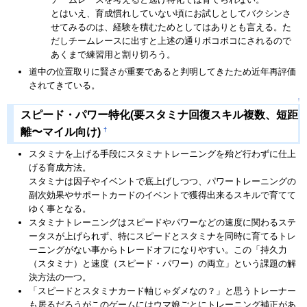
とはいえ、育成慣れしていない頃にお試しとしてバクシンさ
せてみるのは、経験を積むためとしてはありとも言える。た
だしチームレースに出すと上述の通りボコボコにされるので
あくまで練習用と割り切ろう。
道中の位置取りに賢さが重要であると判明してきたため近年再評価
されてきている。
↑
スピード・パワー特化(要スタミナ回復スキル複数、短距
†
離〜マイル向け)
スタミナを上げる手段にスタミナトレーニングを殆ど行わずに仕上
げる育成方法。
スタミナは因子やイベントで底上げしつつ、パワートレーニングの
副次効果やサポートカードのイベントで獲得出来るスキルで育てて
ゆく事となる。
スタミナトレーニングはスピードやパワーなどの速度に関わるステ
ータスが上げられず、特にスピードとスタミナを同時に育てるトレ
ーニングがない事からトレードオフになりやすい。この「持久力
（スタミナ）と速度（スピード・パワー）の両立」という課題の解
決方法の一つ。
「スピードとスタミナカード軸じゃダメなの？」と思うトレーナー
も居るだろうがこのゲームにはウマ娘ごとにトレーニング補正があ