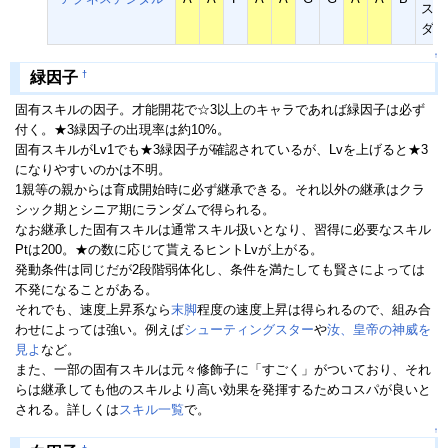
スピ
ダー
↑
†
緑因子
固有スキルの因子。才能開花で☆3以上のキャラであれば緑因子は必ず
付く。★3緑因子の出現率は約10%。
固有スキルがLv1でも★3緑因子が確認されているが、Lvを上げると★3
になりやすいのかは不明。
1親等の親からは育成開始時に必ず継承できる。それ以外の継承はクラ
シック期とシニア期にランダムで得られる。
なお継承した固有スキルは通常スキル扱いとなり、習得に必要なスキル
Ptは200。★の数に応じて貰えるヒントLvが上がる。
発動条件は同じだが2段階弱体化し、条件を満たしても賢さによっては
不発になることがある。
それでも、速度上昇系なら
末脚
程度の速度上昇は得られるので、組み合
わせによっては強い。例えば
シューティングスター
や
汝、皇帝の神威を
見よ
など。
また、一部の固有スキルは元々修飾子に「すごく」がついており、それ
らは継承しても他のスキルより高い効果を発揮するためコスパが良いと
される。詳しくは
スキル一覧
で。
↑