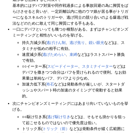
基本的にはデバフ対策や同作戦過多による事故回避の為に脚質をば
らけさせると良いが、一定距離以内に他のウマ娘が居る事がトリガ
ーになるスキルのトリガーや、逃げ同士の競り合いのよる爆逃げ戦
法などのために敢えて同じ脚質にする手もある。
一口にデバフといっても幾つか種類がある。まずはチャンピオンズ
ミーティングと相性がいいものを挙げる。
持久力減少系(
逃げけん制
、
逃げ焦り
、
鋭い眼光
など)は、ス
タミナが低めの相手に有効。
速度減少系(
逃げためらい
、
束縛
など)はラストスパート勝負
で有効。
○○イーター系(
スピードイーター
、
スタミナイーター
など)は
デバフを撒きつつ自分はバフを受けられるので便利。なお効
果量は単純なバフ、デバフより少なめ。
加速力低下系(
布石
など)は発動条件が厳しいが、スタートダ
ッシュやスパート時の加速のタイミングで発動すると効果
的。
次にチャンピオンズミーティングにはあまり向いていないものを挙
げる。
○○駆け引き系(
逃げ駆け引き
など)は、そもそも掛かりを狙っ
て起こせるものではないので優先度は低い。
トリック系(
トリック（前）
など)は発動条件が緩く広範囲に