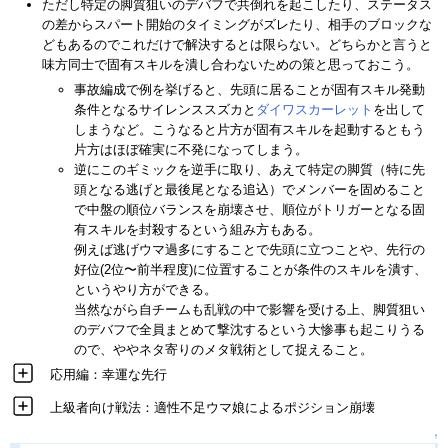
ただし特定の脚質狙いのデバフで共倒れを起こしたり、ステータス
の差からスパート開始のタイミングがズレたり、相手のブロックな
どもあるのでこれだけで解決するとは限らない。どちらかと言うと
味方同士で固有スキルを潰し合わないための策と思っておこう。
事故編成で例を挙げると、先頭に居ることが固有スキル発動
条件となるサイレンススズカと
ダイワスカーレット
を出して
しまうなど。こうなると片方が固有スキルを起動するともう
片方はほぼ確実に不発になってしまう。
逆にこのギミックを逆手に取り、あえて特定の脚質（特に先
頭となる逃げと最後尾となる追込）でメンバーを固めること
で中盤の順位バランスを崩壊させ、順位がトリガーとなる固
有スキルを封殺するという組み方もある。
例えば逃げウマ過多にすることで先頭に立つことや、先行の
好位(2位〜前半程度)に位置することが条件のスキルを潰す、
というやり方ができる。
当然ながら自チームも乱戦の中で影響を受ける上、脚質狙い
のデバフで全員まとめて撃沈するという大惨事も起こりうる
ので、ややネタ寄りのメタ戦術として捉えること。
応用編：幸運な先行
上級者向け戦法：適性不足ウマ娘によるポジション崩壊
↑