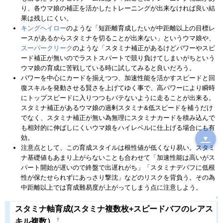
り、各ウマ娘の補正を活かしたトレーニングが出来なければ良い結
果は残しにくい。
キングヘイロー
のような「短距離育成したいが中距離以上の目標レ
ースがあるからスタミナを切ることが出来ない」というウマ娘や、
スーパークリーク
のような「スタミナ補正があるけどパワーやスピ
ード補正が無いのでラストスパートで競り負けてしまいがちという
ウマ娘の育成に苦戦している時に試してみると良いだろう。
パワーを中心にカードを揃えつつ、加速性能を活かすスピードと回
復スキルを発動させる賢さを上げてゆく事で、高パワーにより瞬時
にトップスピードに入りつつもバテないように走ることが出来る。
スタミナ補正があるウマ娘の過剰スタミナ&低スピードを補うだけ
でなく、スタミナ補正が無い為無理にスタミナカードを積み込んで
も相対的に伸ばしにくいウマ娘をハイレベルに仕上げる場合にも有
効。
▼
注意点として、この育成スタイルは根性値が低くなり易い。スタミ
ナ基礎値もあまり上がらないことも合わせて「加速性能は高いがス
パート開始が遅いので終盤で出遅れがち」「スタミナデバフに低根
性が保たせられずにあっさり撃沈」などのリスクを背負う。その為
中距離以上では育成難易度が上がってしまう点に注意しよう。
↑
スタミナ軸育成(スタミナ複数枚+スピードバフのレアス
†
キル複数）