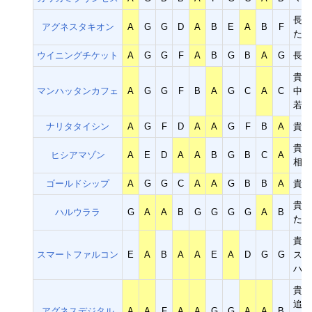
長距
アグネスタキオン
A
G
G
D
A
B
E
A
B
F
ただ
ウイニングチケット
A
G
G
F
A
B
G
B
A
G
長距
貴重
マンハッタンカフェ
A
G
G
F
B
A
G
C
A
C
中距
若干
ナリタタイシン
A
G
F
D
A
A
G
F
B
A
貴重
貴重
ヒシアマゾン
A
E
D
A
A
B
G
B
C
A
相性
ゴールドシップ
A
G
G
C
A
A
G
B
B
A
貴重
貴重
ハルウララ
G
A
A
B
G
G
G
G
A
B
ただ
貴重
スマートファルコン
E
A
B
A
A
E
A
D
G
G
スピ
ハル
貴重
追込
アグネスデジタル
A
A
F
A
A
G
G
A
A
B