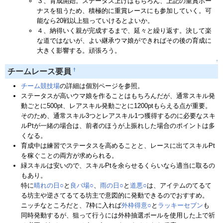
３、育成開始。ステータス上げはもちろん、上記の重賞ボー
ナスを狙うため、積極的に重賞レースにも参加していく。可
能なら20戦以上狙っていけるとよいか。
４、納得いく親が完成するまで、延々と繰り返す。決して楽
な道ではないが、よい継承ウマ娘ができればその後の育成に
大きく影響する。頑張ろう。
↑
†
チームレース要員
チーム競技場
の詳細は個別ページを参照。
ステータスが高いウマ娘を作ることはもちろんだが、通常スキル発
動ごとに500pt、レアスキル発動ごとに1200ptもらえる点が重要。
そのため、通常スキル3つとレアスキル1つ獲得するのに必要なスキ
ルPtが一緒の場合は、前者のほうが上振れした場合のポイントは多
くなる。
育成中は練習でステータスを高めることと、レースに出てスキルPt
を稼ぐことの両方が求められる。
緑スキルは安いので、スキルPtを余らせるくらいなら適当に取るの
もあり。
特に
晴れの日○
と
良バ場○
、
雨の日○
と
道悪○
は、アイテムのてるて
る坊主や逆さてるてる坊主で意図的に発動できるのでおすすめ。
ニッチなところだと、7枠に入れば
外枠得意○
と
ラッキーセブン
も
同時発動するが、狙って行うには外枠抽選ボールを使用した上で祈