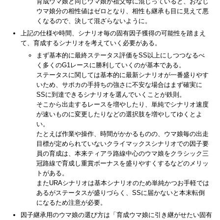
育成ウマ娘と同じウマ娘が祖父母に混じっていると、おなじ
ウマ娘分の相性値はゼロとなり、相性も継承も目に見えて悪
くなるので、決して混ざらないように。
上記の仕様や時間、シナリオ毎の固有因子獲得の可能性を踏まえ
て、育成するシナリオを考えていく必要がある。
まず基本的に最終ステータス評価をSS以上にしつつなるべ
く多くのG1レースに勝利していくのが基本である。
ステータスに関しては基本的に最新シナリオが一番盛りやす
いため、サポカの手持ちの強さに不安な場合はまず確実に
SSに到達できるシナリオを選んでいくことが鉄則。
そこから出走するレースを増やしたり、単純でシナリオ速度
が速いものに変更したりなどの選択肢を増やしてゆくとよ
い。
たとえば作業や操作、時間がかかるものの、ウマ娘毎の出走
目標が定められていないクライマックスシナリオでの因子要
員の育成は、本来ティアラ路線中心のウマ娘をクラシック三
冠路線で育成し重賞ボーナスを盛りやすくするなどのメリッ
トがある。
またURAシナリオは基本シナリオのため単純かつお手軽では
あるがステータスが盛りづらく、SSに届かないと本末転倒
になるため注意が必要。
因子継承用のウマ娘の選び方は「育成ウマ娘に引き継がせたい固有