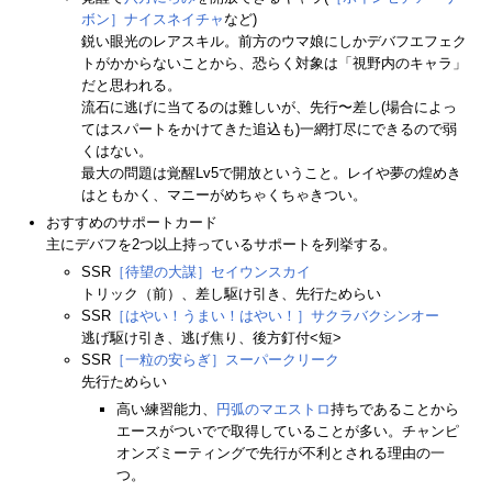
ボン］ナイスネイチャ
など)
鋭い眼光のレアスキル。前方のウマ娘にしかデバフエフェク
トがかからないことから、恐らく対象は「視野内のキャラ」
だと思われる。
流石に逃げに当てるのは難しいが、先行〜差し(場合によっ
てはスパートをかけてきた追込も)一網打尽にできるので弱
くはない。
最大の問題は覚醒Lv5で開放ということ。レイや夢の煌めき
はともかく、マニーがめちゃくちゃきつい。
おすすめのサポートカード
主にデバフを2つ以上持っているサポートを列挙する。
SSR
［待望の大謀］セイウンスカイ
トリック（前）、差し駆け引き、先行ためらい
SSR
［はやい！うまい！はやい！］サクラバクシンオー
逃げ駆け引き、逃げ焦り、後方釘付<短>
SSR
［一粒の安らぎ］スーパークリーク
先行ためらい
高い練習能力、
円弧のマエストロ
持ちであることから
エースがついでで取得していることが多い。チャンピ
オンズミーティングで先行が不利とされる理由の一
つ。