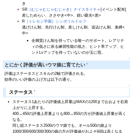
き
SR
［むじゃむじゃむじゃき］ナイスネイチャ
[イベント配布]
差しためらい、ささやき<中>、鋭い眼光<差>
R
［トレセン学園］シンボリルドルフ
逃げけん制、先行けん制、差しけん制、追込けん制、束縛<
中>
全脚質けん制を持っている唯一のサポート。レアリテ
ィの低さに依る練習性能の低さ、ヒント率アップ、ヒ
ントLvアップを持っていないのが玉に瑕。
↑
†
とにかく評価が高いウマ娘に育てたい
評価はステータスとスキルの2軸で評価される。
効率のいい評価の上げ方は以下の通り。
↑
†
ステータス
ステータス1あたりの評価値上昇量はMAXの1200までおおよそ右肩
上がりに上昇する。
400→450の評価上昇量よりも800→850の方が評価値上昇量が高く
なる。
同じ総ステータス2500のウマ娘でも、オール500の娘より
1000/300/600/300/300の娘の方が評価値がおよそ600は高くなる