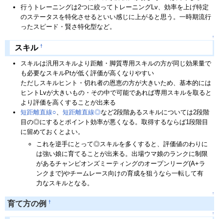
行うトレーニングは2つに絞ってトレーニングLv、効率を上げ特定
のステータスを特化させるといい感じに上がると思う。一時期流行
ったスピード・賢さ特化型など。
↑
†
スキル
スキルは汎用スキルより距離・脚質専用スキルの方が同じ効果量で
も必要なスキルPtが低く評価が高くなりやすい
ただしスキルヒント・切れ者の恩恵の方が大きいため、基本的には
ヒントLvが大きいもの・その中で可能であれば専用スキルを取ると
より評価を高くすることが出来る
短距離直線○
、
短距離直線◎
など2段階あるスキルについては2段階
目の◎にするとポイント効率が悪くなる。取得するならば1段階目
に留めておくとよい。
これを逆手にとって◎スキルを多くすると、評価値のわりに
は強い娘に育てることが出来る。出場ウマ娘のランクに制限
があるチャンピオンズミーティングのオープンリーグ(A+ラ
ンクまで)やチームレース向けの育成を狙うなら一転して有
力なスキルとなる。
↑
†
育て方の例
↑