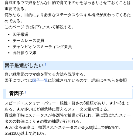
育成するウマ娘をどんな目的で育てるのかをはっきりさせておくことは
重要である。
何故なら、目的により必要なステータスやスキル構成が変わってくるた
めである。
このページでは以下について解説する。
因子厳選
チームレース要員
チャンピオンズミーティング要員
高評価ウマ娘
↑
†
因子厳選がしたい
良い継承元のウマ娘を育てる方法を説明する。
因子については
因子一覧
に記載されているので、詳細はそちらを参照
↑
†
青因子
スピード・スタミナ・パワー・根性・賢さの5種類があり、★1〜3まで
ある。★が多いほど継承時に貰えるステータス量が増える。
育成終了時にステータスが各20%で抽選が行われ、更に選ばれたステー
タスの数値により★の数の抽選が行われる。
★3が出る確率は、抽選されたステータスがB(600)以上で約5%で、
SS(1100)以上で約10%。