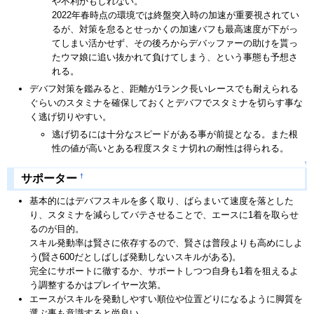
や不利かもしれない。
2022年春時点の環境では終盤突入時の加速が重要視されてい
るが、対策を怠るとせっかくの加速バフも最高速度が下がっ
てしまい活かせず、その後ろからデバッファーの助けを貰っ
たウマ娘に追い抜かれて負けてしまう、という事態も予想さ
れる。
デバフ対策を鑑みると、距離が1ランク長いレースでも耐えられる
ぐらいのスタミナを確保しておくとデバフでスタミナを切らす事な
く逃げ切りやすい。
逃げ切るには十分なスピードがある事が前提となる。また根
性の値が高いとある程度スタミナ切れの耐性は得られる。
↑
†
サポーター
基本的にはデバフスキルを多く取り、ばらまいて速度を落とした
り、スタミナを減らしてバテさせることで、エースに1着を取らせ
るのが目的。
スキル発動率は賢さに依存するので、賢さは普段よりも高めにしよ
う(賢さ600だとしばしば発動しないスキルがある)。
完全にサポートに徹するか、サポートしつつ自身も1着を狙えるよ
う調整するかはプレイヤー次第。
エースがスキルを発動しやすい順位や位置どりになるように脚質を
選ぶ事も意識すると尚良い。