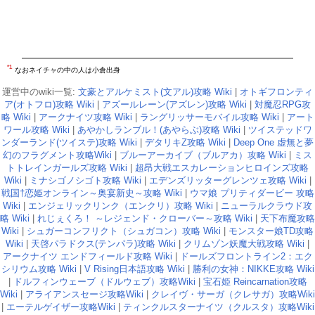
*1
なおネイチャの中の人は小倉出身
運営中のwiki一覧:
文豪とアルケミスト(文アル)攻略 Wiki
|
オトギフロンティ
ア(オトフロ)攻略 Wiki
|
アズールレーン(アズレン)攻略 Wiki
|
対魔忍RPG攻
略 Wiki
|
アークナイツ攻略 Wiki
|
ラングリッサーモバイル攻略 Wiki
|
アート
ワール攻略 Wiki
|
あやかしランブル！(あやらぶ)攻略 Wiki
|
ツイステッドワ
ンダーランド(ツイステ)攻略 Wiki
|
デタリキZ攻略 Wiki
|
Deep One 虚無と夢
幻のフラグメント攻略Wiki
|
ブルーアーカイブ（ブルアカ）攻略 Wiki
|
ミス
トトレインガールズ攻略 Wiki
|
超昂大戦エスカレーションヒロインズ攻略
Wiki
|
ミナシゴノシゴト攻略 Wiki
|
エデンズリッターグレンツェ攻略 Wiki
|
戦国†恋姫オンライン～奥宴新史～攻略 Wiki
|
ウマ娘 プリティダービー 攻略
Wiki
|
エンジェリックリンク（エンクリ）攻略 Wiki
|
ニューラルクラウド攻
略 Wiki
|
れじぇくろ！ ～レジェンド・クローバー～攻略 Wiki
|
天下布魔攻略
Wiki
|
シュガーコンフリクト（シュガコン）攻略 Wiki
|
モンスター娘TD攻略
Wiki
|
天啓パラドクス(テンパラ)攻略 Wiki
|
クリムゾン妖魔大戦攻略 Wiki
|
アークナイツ エンドフィールド攻略 Wiki
|
ドールズフロントライン2：エク
シリウム攻略 Wiki
|
V Rising日本語攻略 Wiki
|
勝利の女神：NIKKE攻略 Wiki
|
ドルフィンウェーブ（ドルウェブ）攻略Wiki
|
宝石姫 Reincarnation攻略
Wiki
|
アライアンスセージ攻略Wiki
|
クレイヴ・サーガ（クレサガ）攻略Wiki
|
エーテルゲイザー攻略Wiki
|
ティンクルスターナイツ（クルスタ）攻略Wiki