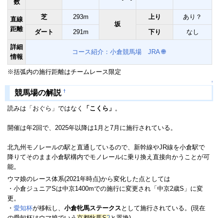
数
芝
293m
上り
あり？
直線
坂
距離
ダート
291m
下り
なし
詳細
コース紹介：小倉競馬場 JRA
🌐
情報
※括弧内の施行距離はチームレース限定
↑
†
競馬場の解説
読みは「おぐら」ではなく
「こくら」
。
開催は年2回で、2025年以降は1月と7月に施行されている。
北九州モノレールの駅と直通しているので、新幹線やJR線を小倉駅で
降りてそのまま小倉駅構内でモノレールに乗り換え直接向かうことが可
能。
ウマ娘のレース体系(2021年時点)から変化した点としては
・小倉ジュニアSは中京1400mでの施行に変更され「中京2歳S」に変
更。
・
愛知杯
が移転し、
小倉牝馬ステークス
として施行されている。(現在
の愛知杯はウマ娘でいう
京都牝馬S
?
と置換)