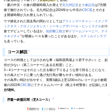
・夏の中京・小倉の開催時期入れ替えで
北九州記念
と
小倉記念
は7月開
催で施行されている。北九州記念は2024年から中京の
CBC賞
とそのま
ま開催時期が入れ替えられている。
ウマ娘化された競走馬の関わりとしては
アストンマーチャン
・
イクノデ
ィクタス
・
クロノジェネシス
・
シーキングザパール
・
ヒシミラクル
が小
倉でデビューしているほか、
短距
離三
銃士
や
ドリームジャーニー
、
ナイ
*1
スネイチャ
が開催レースを勝ったことがあるほか、
スティルインラブ
も走っている。
↑
†
コース解説
コースの特徴としては小さめな事（福島競馬場より若干小さい）と、起
伏が少ない（第二コーナーにある丘程度）こと。
3～4コーナーはその上った丘を駆け下りるような形で回ることになり、
その為スピードに乗った逃げ先行馬が勝ちやすい傾向がある。
その為早い時計が出やすく、実際3歳以上芝1200ｍのレコードは小倉開
催の2022年
CBC賞
にてテイエムスパーダ（鞍上今村聖奈）が記録した
1
分5秒8。
↑
†
序盤〜終盤区間（芝Aコース）