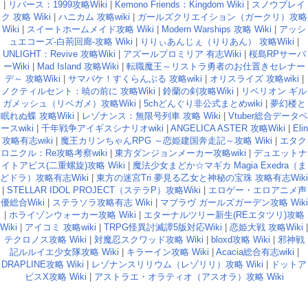
|
リバース：1999攻略Wiki
|
Kemono Friends：Kingdom Wiki
|
スノウブレイ
ク 攻略 Wiki
|
ハニカム 攻略wiki
|
ガールズクリエイション（ガークリ）攻略
Wiki
|
スイートホームメイド攻略 Wiki
|
Modern Warships 攻略 Wiki
|
アッシ
ュエコーズ-白荊回廊-攻略 Wiki
|
りりぃあんじぇ（りりあん） 攻略Wiki
|
UNLIGHT：Revive 攻略Wiki
|
アズールプロミリア 有志Wiki
|
桜島RPサーバ
ーWiki
|
Mad Island 攻略Wiki
|
転職魔王～リストラ勇者のお仕置きセレナー
デ～ 攻略Wiki
|
サマバケ！すくらんぶる 攻略wiki
|
オリスライズ 攻略wiki
|
ノクティルセント：暁の前に 攻略Wiki
|
鈴蘭の剣攻略Wiki
|
リベリオン ギル
ガメッシュ（リベガメ）攻略Wiki
|
5chどんぐり非公式まとめwiki
|
夢幻楼と
眠れぬ蝶 攻略Wiki
|
レゾナンス：無限号列車 攻略 Wiki
|
Vtuber総合データベ
ースwiki
|
千年戦争アイギスシナリオwiki
|
ANGELICA ASTER 攻略Wiki
|
Elin
攻略有志wiki
|
魔王カリンちゃんRPG ～恋姫建国奔走記～攻略 Wiki
|
エタク
ロニクル：Re攻略考察wiki
|
東方ダンジョンメーカー攻略wiki
|
デュエットナ
イトアビス(二重螺旋)攻略 Wiki
|
魔法少女まどか☆マギカ Magia Exedra（ま
どドラ）攻略有志Wiki
|
東方の迷宮Tri 夢見る乙女と神秘の宝珠 攻略有志Wiki
|
STELLAR IDOL PROJECT（ステラP）攻略Wiki
|
エロゲー・エロアニメ声
優総合Wiki
|
ステラソラ攻略有志 Wiki
|
マブラヴ ガールズガーデン攻略 Wiki
|
ホライゾンウォーカー攻略 Wiki
|
エターナルツリー新生(REエタツリ)攻略
Wiki
|
アイコミ 攻略wiki
|
TRPG怪異討滅譚5版対応Wiki
|
恋姫大戦 攻略Wiki
|
テクロノス攻略 Wiki
|
対魔忍スクワッド攻略 Wiki
|
bloxd攻略 Wiki
|
邪神戦
記ルルイエ少女隊攻略 Wiki
|
キラーイン攻略 Wiki
|
Acacia総合有志wiki
|
DRAPLINE攻略 Wiki
|
レゾナンスリリウム（レゾリリ）攻略 Wiki
|
ドットア
ビスX攻略 Wiki
|
アストラエ・オラティオ（アスオラ）攻略 Wiki