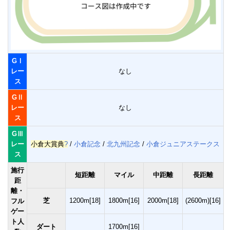
GⅠ
レー
なし
ス
GⅡ
レー
なし
ス
GⅢ
レー
小倉大賞典
?
/
小倉記念
/
北九州記念
/
小倉ジュニアステークス
ス
施行
短距離
マイル
中距離
長距離
距
離・
芝
1200m[18]
1800m[16]
2000m[18]
(2600m)[16]
フル
ゲー
ト人
ダート
1700m[16]