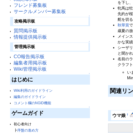
を下し、
フレンド募集板
牝馬は牡
サークルメンバー募集板
先約が桜
↑
舵を切る
攻略掲示板
秋華賞
で
質問掲示板
歳夏の放
メインス
情報提供掲示板
かな実績
↑
管理掲示板
シーザリ
と聞かれ
CO報告掲示板
名前のラ
編集者用掲示板
クラフト
Wiki管理掲示板
い
↑
Mi
はじめに
関連リ
Wiki利用のガイドライン
編集のガイドライン
コメント欄のNGID機能
↑
ゲームガイド
†
ウマ娘
初心者向け
┣
序盤の進め方