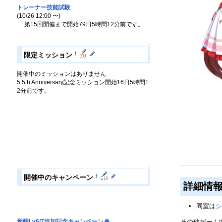
トレーナー技能試験
(10/26 12:00 〜)
第15回開催まで開始79日5時間12分前です。
↑
†
限定ミッション
開催中のミッションはありません
5.5th Anniversary記念ミッション開始16日5時間1
2分前です。
↑
†
開催中のキャンペーン
詳細情
同室は
シ
その他ゲーム
覚醒Lv6/7追加記念キャンペーン
🌐