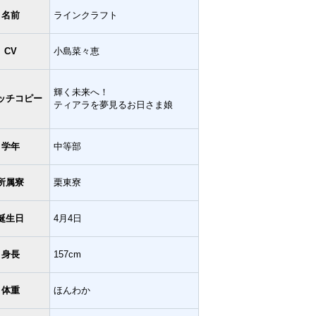
名前
ラインクラフト
CV
小島菜々恵
輝く未来へ！
ッチコピー
ティアラを夢見るお日さま娘
学年
中等部
所属寮
栗東寮
誕生日
4月4日
身長
157cm
体重
ほんわか