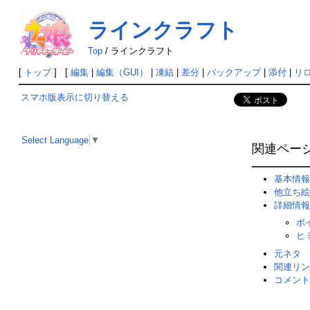
ラインクラフト
Top
/
ラインクラフト
[
トップ
] [
編集
|
編集（GUI）
|
凍結
|
差分
|
バックアップ
|
添付
|
リ
スマホ版表示に切り替える
Select Language
▼
関連ペー
基本情報
他立ち絵
詳細情報
ボ
ヒ
元ネタ
関連リン
コメント