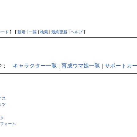
ロード
] [
新規
|
一覧
|
検索
|
最終更新
|
ヘルプ
]
ジ：
キャラクター一覧
|
育成ウマ娘一覧
|
サポートカ
イス
ミツ
ク
フォーム
Loaded