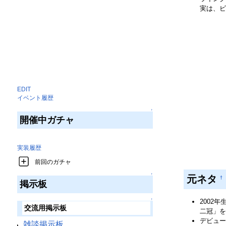
実は、ビ
EDIT
イベント履歴
↑
開催中ガチャ
実装履歴
前回のガチャ
↑
元ネタ
†
掲示板
↑
2002
交流用掲示板
二冠」を
デビュー
雑談掲示板