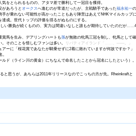
人気をとられるものの、アタマ差で勝利して一冠目を獲得。
安があろうと
オークス
へ進むのが常道だったが、主戦騎手であった
福永祐一
騎手が乗れない可能性が高かったこともあり陣営はあえてNHKマイルカップ
を達成。世代トップの評価を揺るがぬものにする。
惜しい勝負が続くものの、実力は間違いなしと誰もが期待していたのだが……
重賞馬を生み、デアリングハートも
孫
が無敗の牝馬三冠を制し、牝馬として
い。そのことを惜しむファンは多い。
リバティアイランド「……、――。」
ュアーに「桜花賞であなたが騎乗せずに2着に敗れていますが何故ですか？」
名。
ールド（ライン川の黄金）にちなんで命名したことから冠名にしたという）
うが、あちらは2011年リリースなのでこっちの方が先。Rheinkraftと