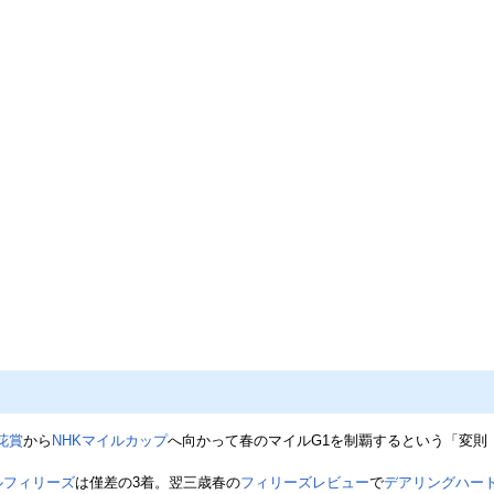
花賞
から
NHKマイルカップ
へ向かって春のマイルG1を制覇するという「変則
ルフィリーズ
は僅差の3着。翌三歳春の
フィリーズレビュー
で
デアリングハー