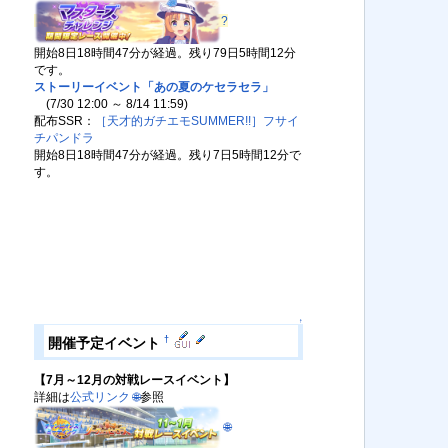
?
開始8日18時間47分が経過。残り79日5時間12分
です。
ストーリーイベント「あの夏のケセラセラ」
(7/30 12:00 ～ 8/14 11:59)
配布SSR：
［天才的ガチエモSUMMER!!］フサイ
チパンドラ
開始8日18時間47分が経過。残り7日5時間12分で
す。
↑
†
開催予定イベント
【7月～12月の対戦レースイベント】
詳細は
公式リンク
🌐
参照
🌐