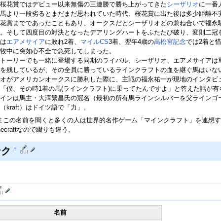
桜花賞ではデビュー以来無傷の三連勝で勝ち上がってきた
シーザリオ
に一番
馬より一段劣るとまだまだ思われていた時代、桜花賞に出た後は多少距離不
花賞までであったこともあり、オークスだとシーザリオとの兼ね合いで福永
。そして四度目の対決となったデアリングハートをふたたび破り、変則二冠
は
エアメサイア
に敗れ2着、
マイルCS
3着、翌年4歳の
高松宮記念
では2着と
牧中に突如心不全で急死してしまった。
トーリーでも一緒に登場する同期のライバル、シーザリオ、エアメサイアは
を残しているが、その全員に勝っているラインクラフトの血を継ぐ馬はいな
オがアメリカンオークスに勝利した際に、主戦の福永祐一が現地のインタビ
「僕、その時1着の馬(ラインクラフト)に乗ってたんですよ」と答えた話が有
インは馬主・大澤繁昌氏の冠名（最初の所有馬ラインシルバーを父ラインゴ
（kraft）はドイツ語で「力」。
まこの名前を聞くと多くの人は世界的名作ゲーム「マインクラフト」を連想すると思
necraftなので綴りも違う。
ンク
†
名前