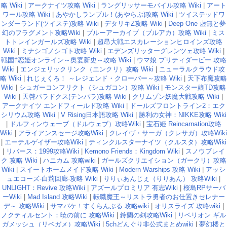
略 Wiki
|
アークナイツ攻略 Wiki
|
ラングリッサーモバイル攻略 Wiki
|
アート
ワール攻略 Wiki
|
あやかしランブル！(あやらぶ)攻略 Wiki
|
ツイステッドワ
ンダーランド(ツイステ)攻略 Wiki
|
デタリキZ攻略 Wiki
|
Deep One 虚無と夢
幻のフラグメント攻略Wiki
|
ブルーアーカイブ（ブルアカ）攻略 Wiki
|
ミス
トトレインガールズ攻略 Wiki
|
超昂大戦エスカレーションヒロインズ攻略
Wiki
|
ミナシゴノシゴト攻略 Wiki
|
エデンズリッターグレンツェ攻略 Wiki
|
戦国†恋姫オンライン～奥宴新史～攻略 Wiki
|
ウマ娘 プリティダービー 攻略
Wiki
|
エンジェリックリンク（エンクリ）攻略 Wiki
|
ニューラルクラウド攻
略 Wiki
|
れじぇくろ！ ～レジェンド・クローバー～攻略 Wiki
|
天下布魔攻略
Wiki
|
シュガーコンフリクト（シュガコン）攻略 Wiki
|
モンスター娘TD攻略
Wiki
|
天啓パラドクス(テンパラ)攻略 Wiki
|
クリムゾン妖魔大戦攻略 Wiki
|
アークナイツ エンドフィールド攻略 Wiki
|
ドールズフロントライン2：エク
シリウム攻略 Wiki
|
V Rising日本語攻略 Wiki
|
勝利の女神：NIKKE攻略 Wiki
|
ドルフィンウェーブ（ドルウェブ）攻略Wiki
|
宝石姫 Reincarnation攻略
Wiki
|
アライアンスセージ攻略Wiki
|
クレイヴ・サーガ（クレサガ）攻略Wiki
|
エーテルゲイザー攻略Wiki
|
ティンクルスターナイツ（クルスタ）攻略Wiki
|
リバース：1999攻略Wiki
|
Kemono Friends：Kingdom Wiki
|
スノウブレイ
ク 攻略 Wiki
|
ハニカム 攻略wiki
|
ガールズクリエイション（ガークリ）攻略
Wiki
|
スイートホームメイド攻略 Wiki
|
Modern Warships 攻略 Wiki
|
アッシ
ュエコーズ-白荊回廊-攻略 Wiki
|
りりぃあんじぇ（りりあん） 攻略Wiki
|
UNLIGHT：Revive 攻略Wiki
|
アズールプロミリア 有志Wiki
|
桜島RPサーバ
ーWiki
|
Mad Island 攻略Wiki
|
転職魔王～リストラ勇者のお仕置きセレナー
デ～ 攻略Wiki
|
サマバケ！すくらんぶる 攻略wiki
|
オリスライズ 攻略wiki
|
ノクティルセント：暁の前に 攻略Wiki
|
鈴蘭の剣攻略Wiki
|
リベリオン ギル
ガメッシュ（リベガメ）攻略Wiki
|
5chどんぐり非公式まとめwiki
|
夢幻楼と