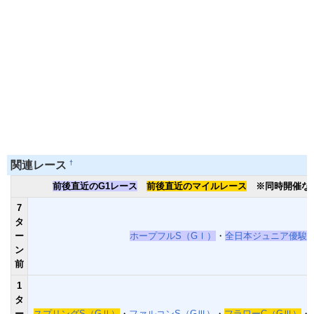
†
関連レース
前後直近のG1レース
前後直近のマイルレース
※同時開催な
7
タ
ー
ホープフルS（GⅠ）
・
全日本ジュニア優駿
ン
前
1
タ
ー
スプリングS（GⅡ）
・
ファルコンS（GⅢ）
・
フラワーC（GⅢ）
・