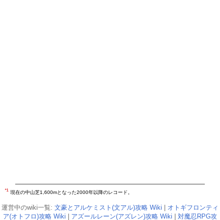
*1
現在の中山芝1,600mとなった2000年以降のレコード。
運営中のwiki一覧:
文豪とアルケミスト(文アル)攻略 Wiki
|
オトギフロンティ
ア(オトフロ)攻略 Wiki
|
アズールレーン(アズレン)攻略 Wiki
|
対魔忍RPG攻