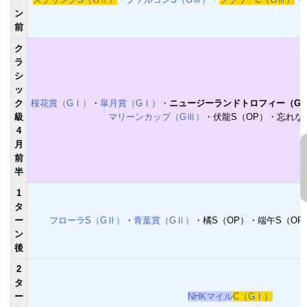
ン
前
ク
ラ
シ
ッ
ク
桜花賞（GⅠ）
・
皐月賞（GⅠ）
・
ニュージーランドトロフィー（G
級
マリーンカップ（GⅢ）
・伏龍S（OP）・忘れな
4
月
前
半
1
タ
ー
フローラS（GⅡ）
・
青葉賞（GⅡ）
・橘S（OP）・端午S（OP
ン
後
2
タ
ー
NHKマイル
C（GⅠ）