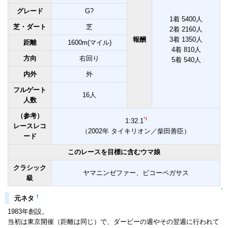
グレード
G?
1着 5400人
芝・ダート
芝
2着 2160人
報酬
3着 1350人
距離
1600m(マイル)
4着 810人
方向
右回り
5着 540人
内外
外
フルゲート
16人
人数
（参考）
*1
1:32.1
レースレコ
（2002年 タイキリオン／柴田善臣）
ード
このレースを目標に含むウマ娘
クラシック
ヤマニンゼファー、ビコーペガサス
級
↑
†
元ネタ
1983年創設。
当初は東京開催（距離は同じ）で、ダービーの週やその翌週に行われて