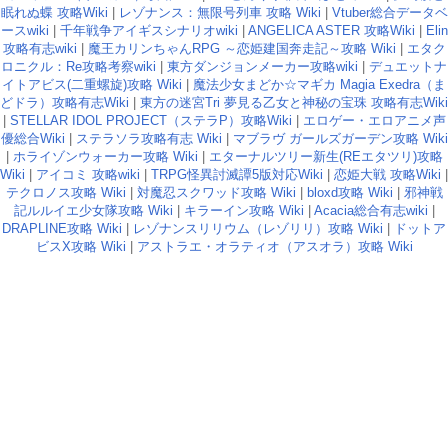
眠れぬ蝶 攻略Wiki
|
レゾナンス：無限号列車 攻略 Wiki
|
Vtuber総合データベ
ースwiki
|
千年戦争アイギスシナリオwiki
|
ANGELICA ASTER 攻略Wiki
|
Elin
攻略有志wiki
|
魔王カリンちゃんRPG ～恋姫建国奔走記～攻略 Wiki
|
エタク
ロニクル：Re攻略考察wiki
|
東方ダンジョンメーカー攻略wiki
|
デュエットナ
イトアビス(二重螺旋)攻略 Wiki
|
魔法少女まどか☆マギカ Magia Exedra（ま
どドラ）攻略有志Wiki
|
東方の迷宮Tri 夢見る乙女と神秘の宝珠 攻略有志Wiki
|
STELLAR IDOL PROJECT（ステラP）攻略Wiki
|
エロゲー・エロアニメ声
優総合Wiki
|
ステラソラ攻略有志 Wiki
|
マブラヴ ガールズガーデン攻略 Wiki
|
ホライゾンウォーカー攻略 Wiki
|
エターナルツリー新生(REエタツリ)攻略
Wiki
|
アイコミ 攻略wiki
|
TRPG怪異討滅譚5版対応Wiki
|
恋姫大戦 攻略Wiki
|
テクロノス攻略 Wiki
|
対魔忍スクワッド攻略 Wiki
|
bloxd攻略 Wiki
|
邪神戦
記ルルイエ少女隊攻略 Wiki
|
キラーイン攻略 Wiki
|
Acacia総合有志wiki
|
DRAPLINE攻略 Wiki
|
レゾナンスリリウム（レゾリリ）攻略 Wiki
|
ドットア
ビスX攻略 Wiki
|
アストラエ・オラティオ（アスオラ）攻略 Wiki