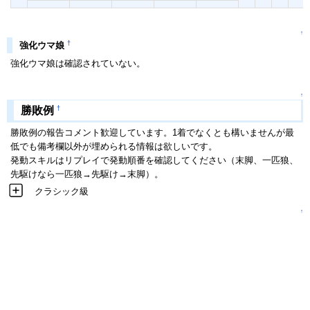
↑
†
強化ウマ娘
強化ウマ娘は確認されていない。
↑
†
勝敗例
勝敗例の報告コメント歓迎しています。1着でなくとも構いませんが最
低でも備考欄以外が埋められる情報は欲しいです。
発動スキルはリプレイで発動順番を確認してください（末脚、一匹狼、
先駆けなら一匹狼→先駆け→末脚）。
クラシック級
↑