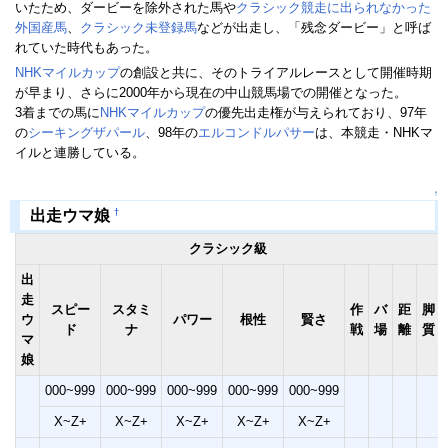
いたため、ダービーを除外された馬や
クラシック競走に出られなかった
外国産馬
、
クラシック未登録馬
などが出走し、「残念ダービー」と呼ば
れていた時代もあった。
NHKマイルカップ
の創設と共に、そのトライアルレースとして開催時期
が早まり、さらに2000年から現在の中山競馬場での開催となった。
3着までの馬に
NHKマイルカップ
の優先出走権が与えられており、97年
の
シーキングザパール
、98年の
エルコンドルパサー
は、本競走・NHKマ
イルと連勝している。
↑
†
出走ウマ娘
クラシック級
出
走
スピー
スタミ
作
バ
距
脚
ウ
パワー
根性
賢さ
ド
ナ
戦
場
離
質
マ
娘
000~999
000~999
000~999
000~999
000~999
X~Z+
X~Z+
X~Z+
X~Z+
X~Z+